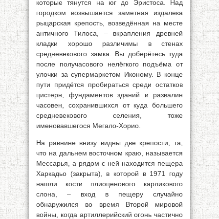
которые тянутся на юг до Эристоса. Над
городком возвышается заметная издалека
рыцарская крепость, возведённая на месте
античного Тилоса, – вкрапления древней
кладки хорошо различимы в стенах
средневекового замка. Вы доберётесь туда
после получасового нелёгкого подъёма от
улочки за супермаркетом Иконому. В конце
пути придётся пробираться среди остатков
цистерн, фундаментов зданий и развалин
часовен, сохранившихся от куда большего
средневекового селения, тоже
именовавшегося Мегало-Хорио.
На равнине внизу видны две крепости, та,
что на дальнем восточном краю, называется
Мессарья, а рядом с ней находится пещера
Харкадьо (закрыта), в которой в 1971 году
нашли кости плиоценового карликового
слона, – вход в пещеру случайно
обнаружился во время Второй мировой
войны, когда артиллерийский огонь частично