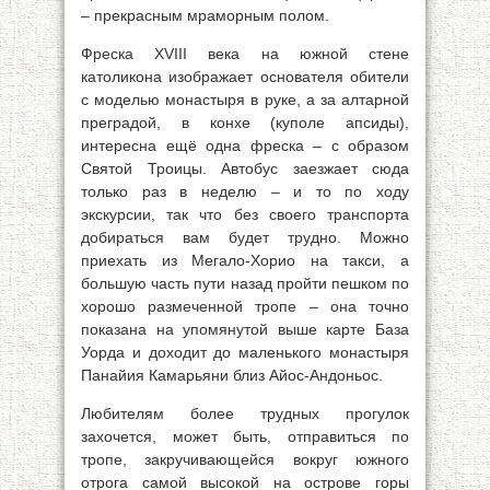
– прекрасным мраморным полом.
Фреска XVIII века на южной стене
католикона изображает основателя обители
с моделью монастыря в руке, а за алтарной
преградой, в конхе (куполе апсиды),
интересна ещё одна фреска – с образом
Святой Троицы. Автобус заезжает сюда
только раз в неделю – и то по ходу
экскурсии, так что без своего транспорта
добираться вам будет трудно. Можно
приехать из Мегало-Хорио на такси, а
большую часть пути назад пройти пешком по
хорошо размеченной тропе – она точно
показана на упомянутой выше карте База
Уорда и доходит до маленького монастыря
Панайия Камарьяни близ Айос-Андоньос.
Любителям более трудных прогулок
захочется, может быть, отправиться по
тропе, закручивающейся вокруг южного
отрога самой высокой на острове горы