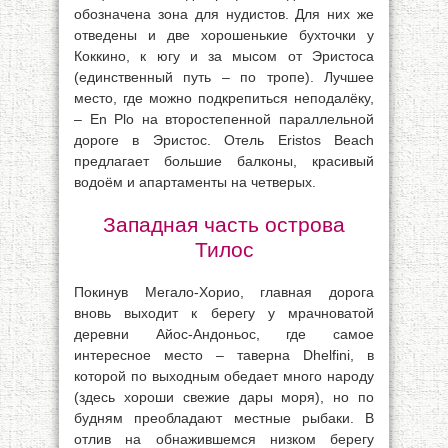
обозначена зона для нудистов. Для них же
отведены и две хорошенькие бухточки у
Коккино, к югу и за мысом от Эристоса
(единственный путь – по тропе). Лучшее
место, где можно подкрепиться неподалёку,
– En Plo на второстепенной параллельной
дороге в Эристос. Отель Eristos Beach
предлагает большие балконы, красивый
водоём и апартаменты на четверых.
Западная часть острова
Тилос
Покинув Мегало-Хорио, главная дорога
вновь выходит к берегу у мрачноватой
деревни Айос-Андоньос, где самое
интересное место – таверна Dhelfini, в
которой по выходным обедает много народу
(здесь хороши свежие дары моря), но по
будням преобладают местные рыбаки. В
отлив на обнажившемся низком берегу