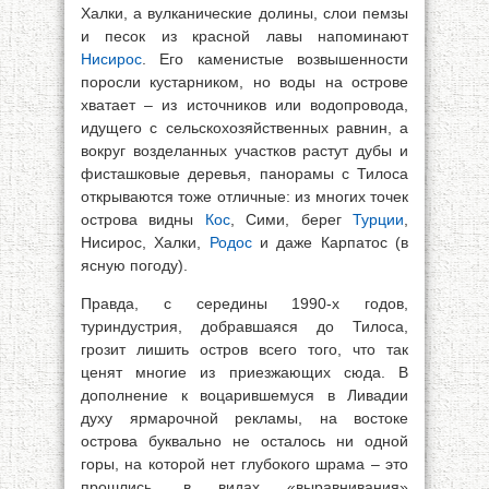
Халки, а вулканические долины, слои пемзы
и песок из красной лавы напоминают
Нисирос
. Его каменистые возвышенности
поросли кустарником, но воды на острове
хватает – из источников или водопровода,
идущего с сельскохозяйственных равнин, а
вокруг возделанных участков растут дубы и
фисташковые деревья, панорамы с Тилоса
открываются тоже отличные: из многих точек
острова видны
Кос
, Сими, берег
Турции
,
Нисирос, Халки,
Родос
и даже Карпатос (в
ясную погоду).
Правда, с середины 1990-х годов,
туриндустрия, добравшаяся до Тилоса,
грозит лишить остров всего того, что так
ценят многие из приезжающих сюда. В
дополнение к воцарившемуся в Ливадии
духу ярмарочной рекламы, на востоке
острова буквально не осталось ни одной
горы, на которой нет глубокого шрама – это
прошлись, в видах «выравнивания»