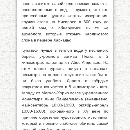
видны залитые лавой человеческие скелеты,
расположенные в ряд, – думают, что это
принесённые цунами жертвы извержения,
случившегося на Нисиросе в 600 году до
нашей эры, а обнаружили их те же
археологи, которые открыли карликового
слона в пещере Харкадьо.
Купаться лучше в тёплой воде у песчаного
берега укромного залива Плака, в 2
километрах на запад от Айос-Андоньос. На
этом пляже туристы ночуют в палатках,
несмотря на полное отсутствие каких бы то
ни было удобств. Дорога с твёрдым
покрытием кончается в 8 километрах к юго-
западу от Мегало-Хорио возле укреплённого
монастыря Айиу Панделимона (ежедневно:
май-сентябрь 10:00-19:00, октябрь-апрель
10:00-16:00), основанного в XV веке по
причине обретения чудотворного источника,
который и поныне снабжает обитель самой
вкусной водой на острове.