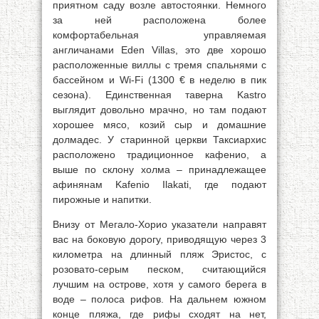
приятном саду возле автостоянки. Немного
за ней расположена более
комфортабельная управляемая
англичанами Eden Villas, это две хорошо
расположенные виллы с тремя спальнями с
бассейном и Wi-Fi (1300 € в неделю в пик
сезона). Единственная таверна Kastro
выглядит довольно мрачно, но там подают
хорошее мясо, козий сыр и домашние
долмадес. У старинной церкви Таксиархис
расположено традиционное кафенио, а
выше по склону холма – принадлежащее
афинянам Kafenio Ilakati, где подают
пирожные и напитки.
Внизу от Мегало-Хорио указатели направят
вас на боковую дорогу, приводящую через 3
километра на длинный пляж Эристос, с
розовато-серым песком, считающийся
лучшим на острове, хотя у самого берега в
воде – полоса рифов. На дальнем южном
конце пляжа, где рифы сходят на нет,