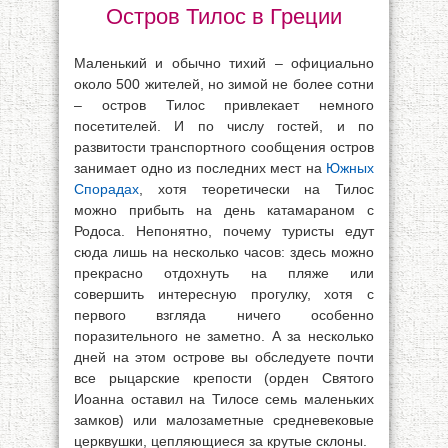
Остров Тилос в Греции
Маленький и обычно тихий – официально
около 500 жителей, но зимой не более сотни
– остров Тилос привлекает немного
посетителей. И по числу гостей, и по
развитости транспортного сообщения остров
занимает одно из последних мест на
Южных
Спорадах
, хотя теоретически на Тилос
можно прибыть на день катамараном с
Родоса. Непонятно, почему туристы едут
сюда лишь на несколько часов: здесь можно
прекрасно отдохнуть на пляже или
совершить интересную прогулку, хотя с
первого взгляда ничего особенно
поразительного не заметно. А за несколько
дней на этом острове вы обследуете почти
все рыцарские крепости (орден Святого
Иоанна оставил на Тилосе семь маленьких
замков) или малозаметные средневековые
церквушки, цепляющиеся за крутые склоны.