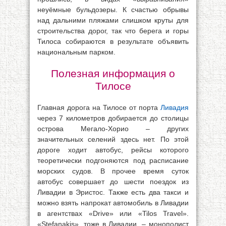
неуёмные бульдозеры. К счастью обрывы
над дальними пляжами слишком круты для
строительства дорог, так что берега и горы
Тилоса собираются в результате объявить
национальным парком.
Полезная информация о
Тилосе
Главная дорога на Тилосе от порта
Ливадия
через 7 километров добирается до столицы
острова Мегало-Xopиo – других
значительных селений здесь нет. По этой
дороге ходит автобус, рейсы которого
теоретически подгоняются под расписание
морских судов. В прочее время суток
автобус совершает до шести поездок из
Ливадии в Эристос. Также есть два такси и
можно взять напрокат автомобиль в Ливадии
в агентствах «Drive» или «Tilos Travel».
«Stefanakis», тоже в Ливадии, – монополист