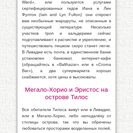
Ward», или пользуются услугами
сертифицированных гидов Иана и Лин
Фултон (Iain and Lyn Fulton): они откроют
вам необычные маршруты, не описанные в
существующей литературе. Несколько
участков троп и кальдерими сейчас
подготавливают к расчистке и укреплению, и
путешествовать пешком скоро станет легче.
В Ливадии есть почта, в единственном банке
установлен банкомат, интернет-кафе
(обращайтесь в «Balthazar» или в «Croma
Bar»), а два супермаркета хорошо
снабжаются, хотя цены и высоковаты.
Мегало-Хорио и Эристос на
острове Тилос
Все обитатели Тилоса живут или в Ливадии,
или в Мегало-Хорио, либо неподалёку от
столицы острова, так что вы обречены
любоваться просторами возделанных полей,