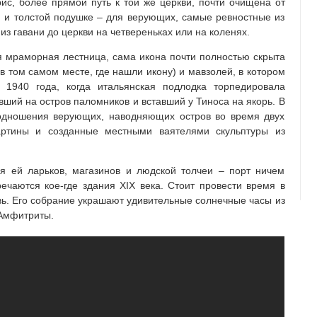
рис, более прямой путь к той же церкви, почти очищена от
й и толстой подушке – для верующих, самые ревностные из
з гавани до церкви на четвереньках или на коленях.
я мраморная лестница, сама икона почти полностью скрыта
 том самом месте, где нашли икону) и мавзолей, в котором
 1940 года, когда итальянская подлодка торпедировала
вший на остров паломников и вставший у Тиноса на якорь. В
одношения верующих, наводняющих остров во время двух
картины и созданные местными ваятелями скульптуры из
я ей ларьков, магазинов и людской толчеи – порт ничем
речаются кое-где здания XIX века. Стоит провести время в
овь. Его собрание украшают удивительные солнечные часы из
 Амфитриты.