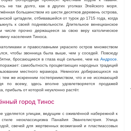
сь не так долго, как в других уголках Эгейского моря.
ённая большинством из шести десятков деревень острова,
нской цитадели, отбивавшейся от турок до 1715 года, когда
кнуть к своей подневольности. Длительное венецианское
ом числе прочно держащееся за свою веру католическое
овину населения Тиноса.
 католиками и православными украсило остров множеством
лся, чтобы звонница была выше, чем у соседей. Повсюду
бятни, бросающиеся в глаза ещё сильнее, чем на
Андросе
.
са поражает: самобытность процветающих народных традиций
ользовании местного мрамора. Немногих добирающихся на
с тем же искренним гостеприимством, что и не иссякающий
удя по всему, здесь вполне удовлетворяется продажей
а, прибыль от которой неуклонно растёт.
нный город Тинос
ие уделяется улицам, ведущим с оживлённой набережной к
стиле неоклассицизма Панайия Эвангелистрия. Улица
одой, свечей для жертвенных возжиганий и пластмассовых