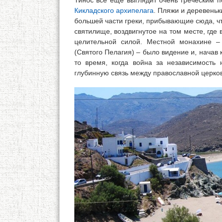
Тинос всё ещё выглядит очень греческим 
Кикладского архипелага
. Пляжи и деревеньк
большей части греки, прибывающие сюда, ч
святилище, воздвигнутое на том месте, где
целительной силой. Местной монахине –
(Святого Пелагия) – было видение и, начав 
то время, когда война за независимость 
глубинную связь между православной церко