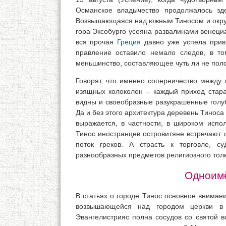
Османское владычество продолжалось зде
Возвышающаяся над южным Тиносом и окруж
гора Эксобурго усеяна развалинами венециа
вся прочая
Греция
давно уже успела привы
правление оставило немало следов, в т
меньшинство, составляющее чуть ли не пол
Говорят, что именно соперничество между
изящных колоколен – каждый приход стара
видны и своеобразные разукрашенные голу
Да и без этого архитектура деревень Тино
выражается, в частности, в широком исп
Тинос иностранцев островитяне встречают 
поток греков. А страсть к торговле, с
разнообразных предметов религиозного толк
Одноимё
В статьях о городе Тинос основное вниман
возвышающейся над городом церкви в 
Эвангелистрияс полна сосудов со святой в