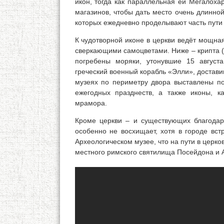
икон, тогда как параллельная ей Мегалоха
магазинов, чтобы дать место очень длинно
которых ежедневно проделывают часть пути и
К чудотворной иконе в церкви ведёт мощна
сверкающими самоцветами. Ниже – крипта (в
погребены моряки, утонувшие 15 августа
греческий военный корабль «Элли», достави
музеях по периметру двора выставлены п
ежегодных празднеств, а также иконы, 
мрамора.
Кроме церкви – и существующих благодар
особенно не восхищает, хотя в городе вст
Археологическом музее, что на пути в церк
местного римского святилища Посейдона и