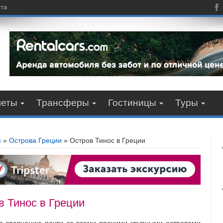
пта
леты
Трансферы
Гостиницы
Туры
я
»
Острова Греции
»
Остров Тинос в Греции
в Тинос в Греции