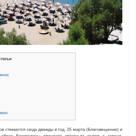
статьи
инос
инос
в стекаются сюда дважды в год, 25 марта (Благовещение) и
й образ Богородицы проносят крёстным ходом к гавани.