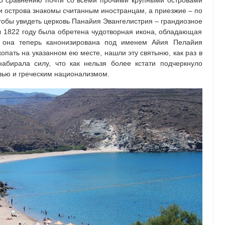
по сравнению почти со всеми прочими крупными островами
и острова знакомы считанным иностранцам, а приезжие – по
тобы увидеть церковь Панайия Эвангелистрия – грандиозное
 в 1822 году была обретена чудотворная икона, обладающая
 она теперь канонизирована под именем Айия Пелайия
копать на указанном ею месте, нашли эту святыню, как раз в
набирала силу, что как нельзя более кстати подчеркнуло
вью и греческим национализмом.