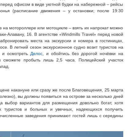
и перед офисом в виде уютной будки на набережной – рейсы
онья (расписание движения – у остановки; после 19:30
в на мотороллере или мотоцикле – взять их напрокат можно
ки-Алавану, 16. В агентстве «Windmills Travel» перед новой
бронировать места на экскурсии и номера в гостиницах,
осе. В летний сезон экскурсионное судно возит туристов на
о и осмотреть
Делос
, и обойтись без дорогой ночёвки на
ы сможете пробыть лишь 2,5 часа. Полицейский участок
апад.
 цене накануне или сразу же после Благовещения, 25 марта
полезно), вы должны появиться на острове за несколько дней
да выбор вариантов для размещения довольно богат, хотя
их туристов и больных и увечных, надеющихся получить
ечисленные заведения принимают гостей лишь с середины