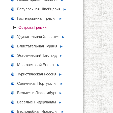
Безупречная Швейцария
►
Гостеприимная Греция
►
Острова Греции
Удивительная Хорватия
►
Блистательная Турция
►
Экзотический Таиланд
►
Многовековой Египет
►
Туристическая Россия
►
Солнечная Португалия
►
Бельгия и Люксембург
►
Весёлые Нидерланды
►
Бесподобная Ирландия
►