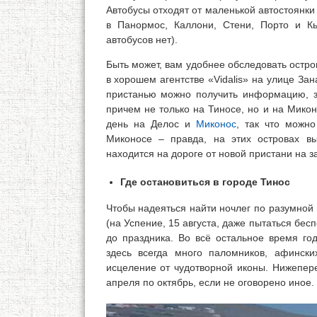
Автобусы отходят от маленькой автостоянк
в Панормос, Каллони, Стени, Порто и Кь
автобусов нет).
Быть может, вам удобнее обследовать остро
в хорошем агентстве «Vidalis» на улице Зана
пристанью можно получить информацию, за
причем не только на Тиносе, но и на Микон
день на Делос и
Миконос
, так что можн
Миконосе – правда, на этих островах в
находится на дороге от новой пристани на з
Где остановиться в городе Тинос
Чтобы надеяться найти ночлег по разумной
(на Успение, 15 августа, даже пытаться бес
до праздника. Во всё остальное время го
здесь всегда много паломников, афинск
исцеление от чудотворной иконы. Нижепер
апреля по октябрь, если не оговорено иное.