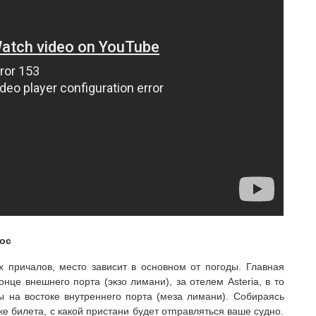
ос
 причалов, место зависит в основном от погоды. Главная
нце внешнего порта (экзо лимани), за отелем Asteria, в то
 на востоке внутреннего порта (меза лимани). Собираясь
ке билета, с какой пристани будет отправляться ваше судно.