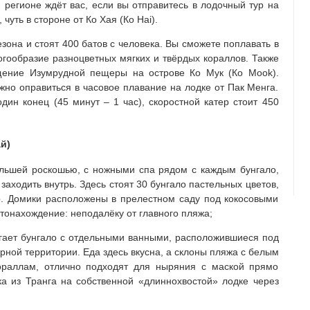
 регионе ждёт вас, если вы отправитесь в лодочный тур на
чуть в стороне от Ко Хая (Ко Hai).
зона и стоят 400 батов с человека. Вы сможете поплавать в
огообразие разноцветных мягких и твёрдых кораллов. Также
ещение Изумрудной пещеры на острове Ко Мук (Ко Mook).
ужно оправиться в часовое плавание на лодке от Пак Менга.
дин конец (45 минут – 1 час), скоростной катер стоит 450
й)
льшей роскошью, с ножными спа рядом с каждым бунгало,
заходить внутрь. Здесь стоят 30 бунгало пастельных цветов,
р. Домики расположены в прелестном саду под кокосовыми
тонахождение: неподалёку от главного пляжа;
ает бунгало с отдельными ванными, расположившиеся под
ной территории. Еда здесь вкусна, а склоны пляжа с белым
ораллам, отлично подходят для ныряния с маской прямо
ка из Транга на собственной «длиннохвостой» лодке через