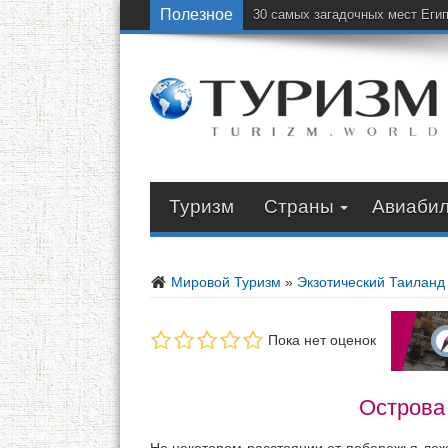
Полезное
30 самых загадочных мест Еги
Туризм
Страны
Авиаби
Мировой Туризм
»
Экзотический Таиланд
Пока нет оценок
Острова