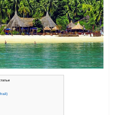
статьи
Нгай)