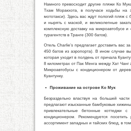
Намного превосходит другие пляжи Ко Мука
Тхам Моракхота, в получасе ходьбы на 
мототакси). Здесь вас ждут пологий пляж с 
и нырять с маской, и великолепные закат
комплексную доставку на микроавтобусе и 
турагентств в Транге (300 батов).
Отель Charlie’s предлагает доставить вас з
450 батов из аэропорта). В ином случае в
которая уходит в полдень от причала Куанту
8 километрах от Пак Менга между Хат Чанг Л
Микроавтобусы с кондиционером от дерев
Куантунку.
Проживание на острове Ко Мук
Безраздельно властвуя на большей части п
предлагают изысканные бамбуковые хижины 
привлекательные бетонные коттеджи с
кондиционером. Рекомендуется посетить
ассортимент западных и тайских блюд, в то