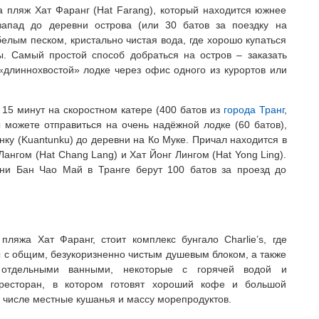
 пляж Хат Фаранг (Hat Farang), который находится южнее
запад до деревни острова (или 30 батов за поездку на
белым песком, кристально чистая вода, где хорошо купаться
ы. Самый простой способ добраться на остров – заказать
«длиннохвостой» лодке через офис одного из курортов или
а 15 минут на скоростном катере (400 батов из
города Транг
,
ы можете отправиться на очень надёжной лодке (60 батов),
нку (Kuantunku) до деревни на Ко Муке. Причал находится в
ангом (Hat Chang Lang) и Хат Йонг Лингом (Hat Yong Ling).
ни Бан Чао Май в Транге берут 100 батов за проезд до
ляжа Хат Фаранг, стоит комплекс бунгало Charlie’s, где
с общим, безукоризненно чистым душевым блоком, а также
 отдельными ванными, некоторые с горячей водой и
 ресторан, в котором готовят хороший кофе и большой
м числе местные кушанья и массу морепродуктов.