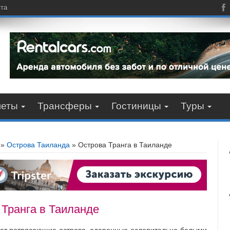
пта
леты
Трансферы
Гостиницы
Туры
»
Острова Таиланда
»
Острова Транга в Таиланде
 Транга в Таиланде