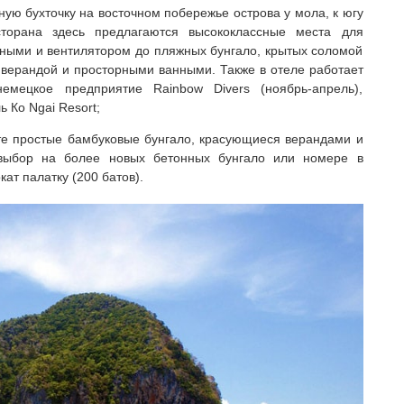
ую бухточку на восточном побережье острова у мола, к югу
торана здесь предлагаются высококлассные места для
ными и вентилятором до пляжных бунгало, крытых соломой
верандой и просторными ванными. Также в отеле работает
немецкое предприятие Rainbow Divers (ноябрь-апрель),
 Ко Ngai Resort;
те простые бамбуковые бунгало, красующиеся верандами и
 выбор на более новых бетонных бунгало или номере в
ат палатку (200 батов).