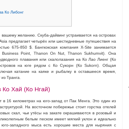
а Ко Либонг
о вашему желанию. Скуба-дайвинг устраивается на островах
e Asia предлагает четырёх или шестидневные путешествия на
стью 675-850 $. Бангкокская компания X-Site занимается
 Business Point, Thanon On Nut, Thanon Sukhumvit). Она
дводного плавания или скалолазания на Ко Лао Лиенг (Ко
островов на юге рядом с Ко Сукорн (Ко Sukorn). Общая
ключая катание на каяке и рыбалку в оставшееся время,
 из Транга.
 Ко Хай (Ко Нгай)
ит в 16 километрах на юго-запад от Пак Менга. Это один из
аструктурой. На восточном побережье стоит горстка отелей
ковых скал, чьи утёсы на закате окрашиваются в розовый и
еликолепным белым песком имеет мягкий уклон и идеально
у юго-западного мыса есть хорошие места для ныряния с