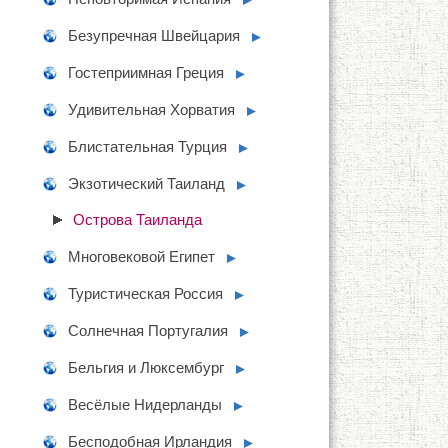
Безупречная Швейцария
►
Гостеприимная Греция
►
Удивительная Хорватия
►
Блистательная Турция
►
Экзотический Таиланд
►
Острова Таиланда
Многовековой Египет
►
Туристическая Россия
►
Солнечная Португалия
►
Бельгия и Люксембург
►
Весёлые Нидерланды
►
Бесподобная Ирландия
►