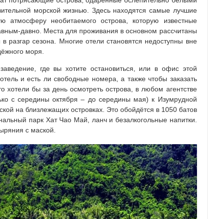
жат потрясающие острова, одаренные ослепительно белыми
ительной морской жизнью. Здесь находятся самые лучшие
ую атмосферу необитаемого острова, которую известные
авным-давно. Места для проживания в основном рассчитаны
 в разгар сезона. Многие отели становятся недоступны вне
дёжного моря.
заведение, где вы хотите остановиться, или в офис этой
 отель и есть ли свободные номера, а также чтобы заказать
то хотели бы за день осмотреть острова, в любом агентстве
ько с середины октября – до середины мая) к Изумрудной
ской на близлежащих островках. Это обойдётся в 1050 батов
нальный парк Хат Чао Май, ланч и безалкогольные напитки.
ыряния с маской.