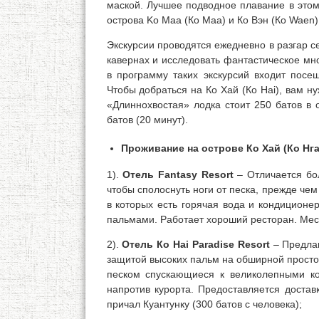
маской. Лучшее подводное плавание в этом
острова Ko Maa (Ко Маа) и Ко Вэн (Ко Waen), 
Экскурсии проводятся ежедневно в разгар се
кавернах и исследовать фантастическое мн
в программу таких экскурсий входит пос
Чтобы добраться на Ко Хай (Ко Hai), вам н
«Длиннохвостая» лодка стоит 250 батов в о
батов (20 минут).
Проживание на острове Ко Хай (Ко Нга
1).
Отель Fantasy Resort
– Отличается бо
чтобы сполоснуть ноги от песка, прежде чем 
в которых есть горячая вода и кондиционе
пальмами. Работает хороший ресторан. Мес
2).
Отель Ко Hai Paradise Resort
– Предлаг
защитой высоких пальм на обширной простор
песком спускающиеся к великолепными к
напротив курорта. Предоставляется достав
причал Куантунку (300 батов с человека);