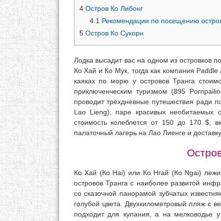
4
Остров Ко Либонг
4.1
Рекомендации по посещению остров
5
Остров Ко Сукорн
Лодка высадит вас на одном из островков п
Ко Хай и Ко Мук, тогда как компания Paddl
каяках по морю у островов Транга стоимо
приключенческим туризмом (895 Pornpailin
проводит трёхдневные путешествия ради по
Lao Lieng), паре красивых необитаемых 
стоимость колеблется от 150 до 170 $, в
палаточный лагерь на Лао Лиенге и доставку
Остров
Ко Хай (Ко Hai) или Ко Нгай (Ко Ngai) леж
островов Транга с наиболее развитой инфр
со сказочной панорамой зубчатых известня
голубой цвета. Двухкилометровый пляж с в
подходит для купания, а на мелководье 