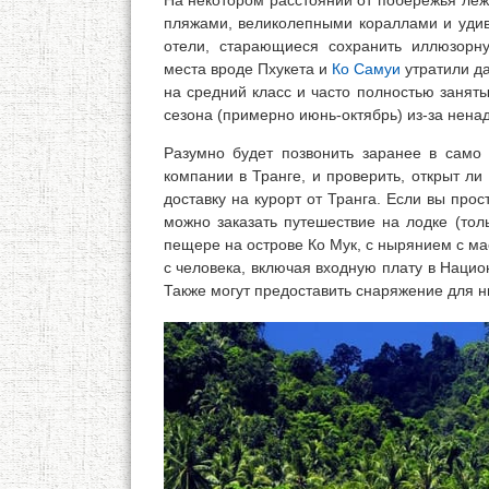
На некотором расстоянии от побережья ле
пляжами, великолепными кораллами и удив
отели, старающиеся сохранить иллюзорн
места вроде Пхукета и
Ко Самуи
утратили д
на средний класс и часто полностью заняты
сезона (примерно июнь-октябрь) из-за нена
Разумно будет позвонить заранее в само 
компании в Транге, и проверить, открыт ли
доставку на курорт от Транга. Если вы прос
можно заказать путешествие на лодке (тол
пещере на острове Ко Мук, с нырянием с ма
с человека, включая входную плату в Нацио
Также могут предоставить снаряжение для н