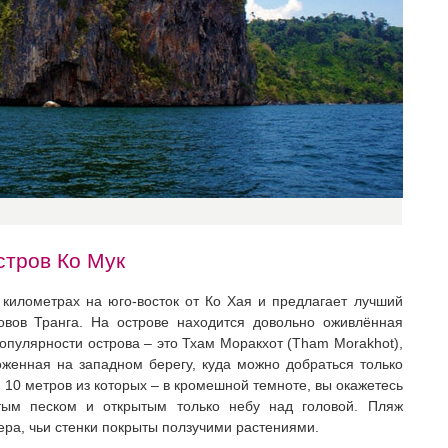
стров Ко Мук
километрах на юго-восток от Ко Хая и предлагает лучший
овов Транга. На острове находится довольно оживлённая
опулярности острова – это Тхам Моракхот (Tham Morakhot),
енная на западном берегу, куда можно добраться только
 10 метров из которых – в кромешной темноте, вы окажетесь
тым песком и открытым только небу над головой. Пляж
ера, чьи стенки покрыты ползучими растениями.