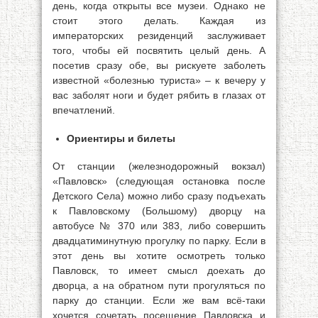
день, когда открыты все музеи. Однако не
стоит этого делать. Каждая из
императорских резиденций заслуживает
того, чтобы ей посвятить целый день. А
посетив сразу обе, вы рискуете заболеть
известной «болезнью туриста» – к вечеру у
вас заболят ноги и будет рябить в глазах от
впечатлений.
Ориентиры и билеты
От станции (железнодорожный вокзал)
«Павловск» (следующая остановка после
Детского Села) можно либо сразу подъехать
к Павловскому (Большому) дворцу на
автобусе № 370 или 383, либо совершить
двадцатиминутную прогулку по парку. Если в
этот день вы хотите осмотреть только
Павловск, то имеет смысл доехать до
дворца, а на обратном пути прогуляться по
парку до станции. Если же вам всё-таки
хочется сочетать посещение Павловска и