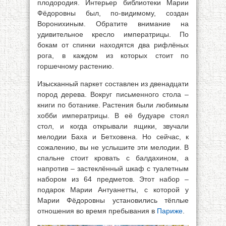
плодородия. Интерьер библиотеки Марии
Фёдоровны был, по-видимому, создан
Воронихиным. Обратите внимание на
удивительное кресло императрицы. По
бокам от спинки находятся два рифлёных
рога, в каждом из которых стоит по
горшечному растению.
Изысканный паркет составлен из двенадцати
пород дерева. Вокруг письменного стола –
книги по ботанике. Растения были любимым
хобби императрицы. В её будуаре стоял
стол, и когда открывали ящики, звучали
мелодии Баха и Бетховена. Но сейчас, к
сожалению, вы не услышите эти мелодии. В
спальне стоит кровать с балдахином, а
напротив – застеклённый шкаф с туалетным
набором из 64 предметов. Этот набор –
подарок Марии Антуанетты, с которой у
Марии Фёдоровны установились тёплые
отношения во время пребывания в
Париже
.