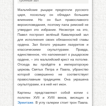
Тронный зал
Мальтийские рыцари предпочли русского
царя, поскольку он обладал большим
влиянием. Но он был православного
вероисповедания, поэтому папа римский не
утвердил это избрание. Несмотря на это,
Павел построил зелёный Кавалерский зал
для исполнения своих обязанностей главы
ордена. Зал богато украшен лазуритом и
классическими скульптурами. Правда,
единственное, что напоминает о рыцарском
ордене, – это мальтийский крест на потолке.
Отсюда вы пройдёте в императорскую
церковь Святых Петра и Павла, убранство
которой совершенно не соответствует
православным традициям. Она украшена
скульптурами, и в ней нет икон.
Картины представляют собой копии с
полотен XVII и XVIII веков, висящих в
Эрмитаже
. В углу галереи стоит трон Павла.