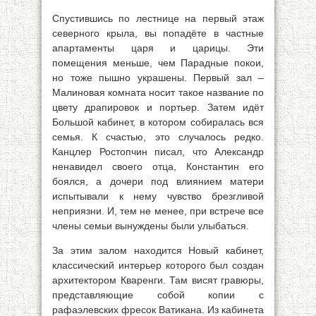
Спустившись по лестнице на первый этаж
северного крыла, вы попадёте в частные
апартаменты царя и царицы. Эти
помещения меньше, чем Парадные покои,
но тоже пышно украшены. Первый зал –
Малиновая комната носит такое название по
цвету драпировок и портьер. Затем идёт
Большой кабинет, в котором собиралась вся
семья. К счастью, это случалось редко.
Канцлер Ростопчин писал, что Александр
ненавидел своего отца, Константин его
боялся, а дочери под влиянием матери
испытывали к нему чувство брезгливой
неприязни. И, тем не менее, при встрече все
члены семьи вынуждены были улыбаться.
За этим залом находится Новый кабинет,
классический интерьер которого был создан
архитектором Кваренги. Там висят гравюры,
представляющие собой копии с
рафаэлевских фресок Ватикана. Из кабинета