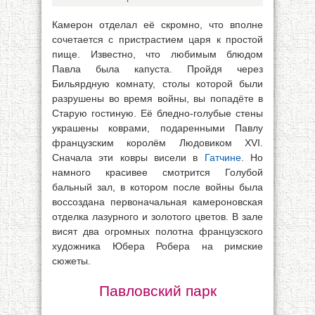
Камерон отделал её скромно, что вполне
сочетается с пристрастием царя к простой
пище. Известно, что любимым блюдом
Павла была капуста. Пройдя через
Бильярдную комнату, столы которой были
разрушены во время войны, вы попадёте в
Старую гостиную. Её бледно-голубые стены
украшены коврами, подаренными Павлу
французским королём Людовиком XVI.
Сначала эти ковры висели в
Гатчине
. Но
намного красивее смотрится Голубой
бальный зал, в котором после войны была
воссоздана первоначальная камероновская
отделка лазурного и золотого цветов. В зале
висят два огромных полотна французского
художника Юбера Робера на римские
сюжеты.
Павловский парк