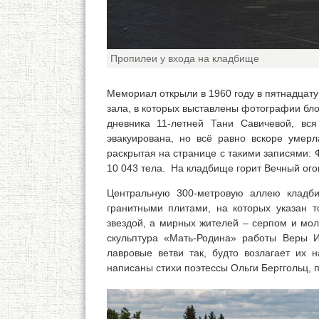
Пропилеи у входа на кладбище
Мемориал открыли в 1960 году в пятнадцат
зала, в которых выставлены фотографии бло
дневника 11-летней Тани Савичевой, вс
эвакуирована, но всё равно вскоре умерл
раскрытая на странице с такими записями: Фе
10 043 тела. На кладбище горит Вечный ого
Центральную 300-метровую аллею кладби
гранитными плитами, на которых указан т
звездой, а мирных жителей – серпом и мо
скульптура «Мать-Родина» работы Веры 
лавровые ветви так, будто возлагает их 
написаны стихи поэтессы Ольги Берггольц, 