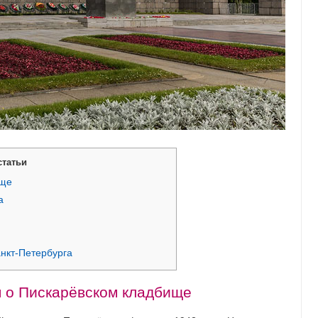
статьи
ище
а
нкт-Петербурга
 о Пискарёвском кладбище