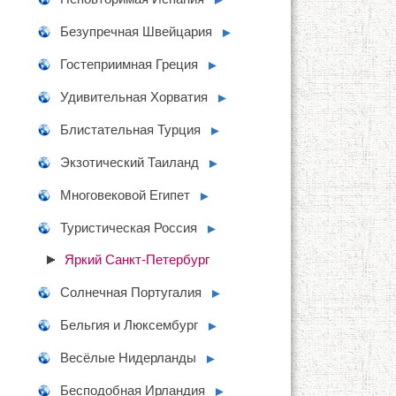
Безупречная Швейцария
►
Гостеприимная Греция
►
Удивительная Хорватия
►
Блистательная Турция
►
Экзотический Таиланд
►
Многовековой Египет
►
Туристическая Россия
►
Яркий Санкт-Петербург
Солнечная Португалия
►
Бельгия и Люксембург
►
Весёлые Нидерланды
►
Бесподобная Ирландия
►