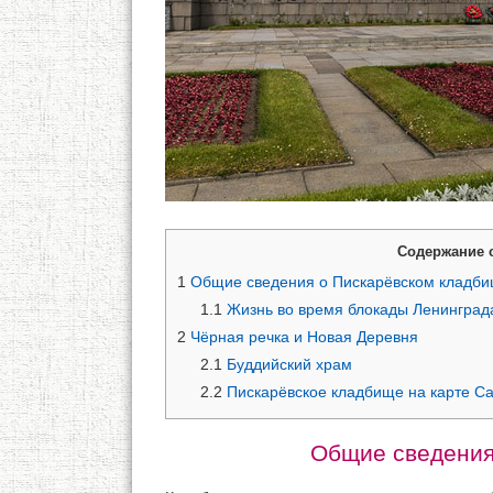
Содержание 
1
Общие сведения о Пискарёвском кладб
1.1
Жизнь во время блокады Ленинград
2
Чёрная речка и Новая Деревня
2.1
Буддийский храм
2.2
Пискарёвское кладбище на карте Са
Общие сведения