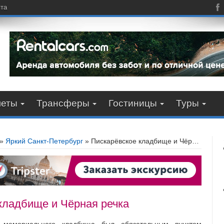
пта
леты
Трансферы
Гостиницы
Туры
»
Яркий Санкт-Петербург
»
Пискарёвское кладбище и Чёрная речка
кладбище и Чёрная речка