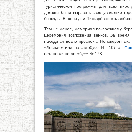
До 1990-х годов осмотр Пискарёвског
туристической программы для всех иност
должны были выразить своё уважение гер
блокады. В наши дни Пискарёвское кладбищ
Тем не менее, мемориал по-прежнему береж
церемония возложения венков. За время
находится возле проспекта Непокорённых.
«Лесная» или на автобусе № 107 от
Фин
остановки на автобусе № 123.