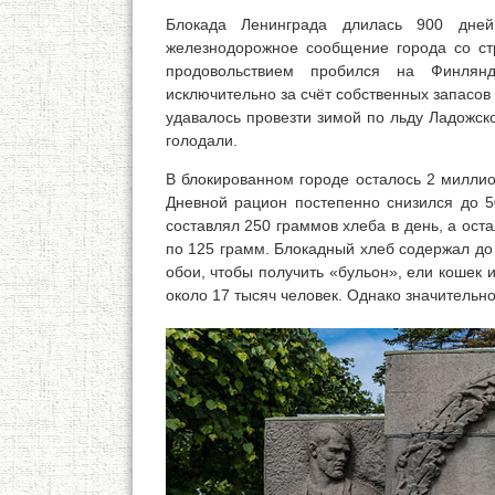
Блокада Ленинграда длилась 900 дне
железнодорожное сообщение города со стр
продовольствием пробился на Финлянд
исключительно за счёт собственных запасов 
удавалось провезти зимой по льду Ладожск
голодали.
В блокированном городе осталось 2 миллио
Дневной рацион постепенно снизился до 5
составлял 250 граммов хлеба в день, а ост
по 125 грамм. Блокадный хлеб содержал до
обои, чтобы получить «бульон», ели кошек 
около 17 тысяч человек. Однако значительн