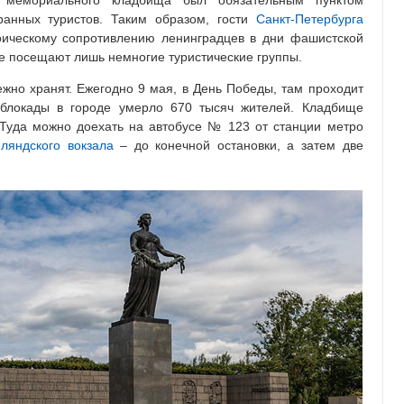
о мемориального кладбища был обязательным пунктом
ранных туристов. Таким образом, гости
Санкт-Петербурга
оическому сопротивлению ленинградцев в дни фашистской
е посещают лишь немногие туристические группы.
но хранят. Ежегодно 9 мая, в День Победы, там проходит
 блокады в городе умерло 670 тысяч жителей. Кладбище
 Туда можно доехать на автобусе № 123 от станции метро
ляндского вокзала
– до конечной остановки, а затем две