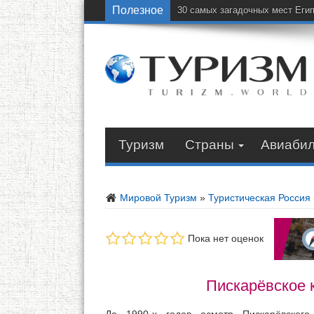
Полезное
30 самых загадочных мест Еги
Туризм
Страны
Авиаби
Мировой Туризм
»
Туристическая Россия
Пока нет оценок
Пискарёвское 