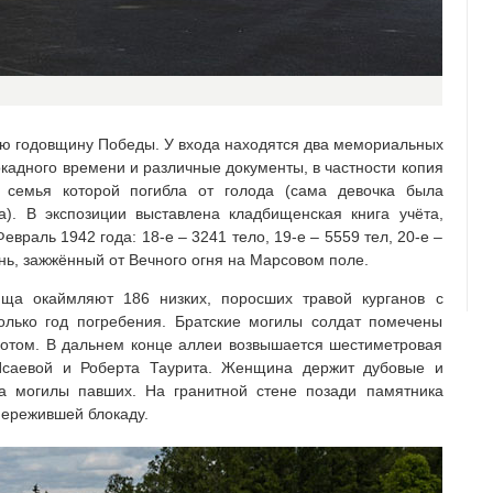
ую годовщину Победы. У входа находятся два мемориальных
кадного времени и различные документы, в частности копия
я семья которой погибла от голода (сама девочка была
а). В экспозиции выставлена кладбищенская книга учёта,
враль 1942 года: 18-е – 3241 тело, 19-е – 5559 тел, 20-е –
нь, зажжённый от Вечного огня на Марсовом поле.
ща окаймляют 186 низких, поросших травой курганов с
олько год погребения. Братские могилы солдат помечены
лотом. В дальнем конце аллеи возвышается шестиметровая
Исаевой и Роберта Таурита. Женщина держит дубовые и
на могилы павших. На гранитной стене позади памятника
пережившей блокаду.