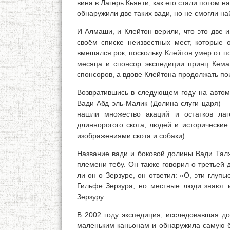
вина в Лагерь Кьянти, как его стали потом 
обнаружили две таких вади, но не смогли на
И Алмаши, и Клейтон верили, что это две и
своём списке неизвестных мест, которые
вмешался рок, поскольку Клейтон умер от 
месяца и спонсор экспедиции принц Кема
спонсоров, а вдове Клейтона продолжать по
Возвратившись в следующем году на авто
Вади Абд эль-Малик (Долина слуги царя) 
нашли множество акаций и остатков ла
длиннорогого скота, людей и исторические
изображениями скота и собаки).
Название вади и боковой долины Вади Тал
племени тебу. Он также говорил о третьей 
ли он о Зерзуре, он ответил: «О, эти глупы
Гильфе Зерзура, но местные люди знают 
Зерзуру.
В 2002 году экспедиция, исследовавшая до
маленьким каньонам и обнаружила самую б