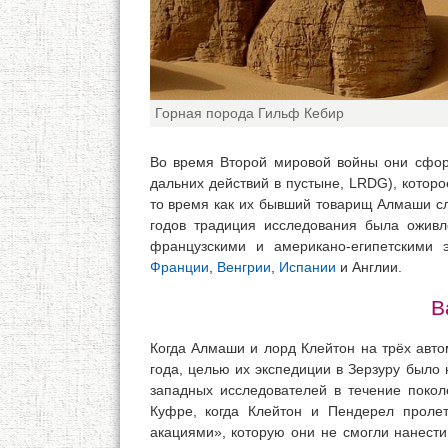
Горная порода Гильф Кебир
Во время Второй мировой войны они сфор
дальних действий в пустыне, LRDG), которо
то время как их бывший товарищ Алмаши сл
годов традиция исследования была оживле
французскими и американо-египетскими 
Франции
,
Венгрии
,
Испании
и Англии.
В
Когда Алмаши и лорд Клейтон на трёх авт
года, целью их экспедиции в Зерзуру было
западных исследователей в течение покол
Куфре, когда Клейтон и Пендерел проле
акациями», которую они не смогли нанест