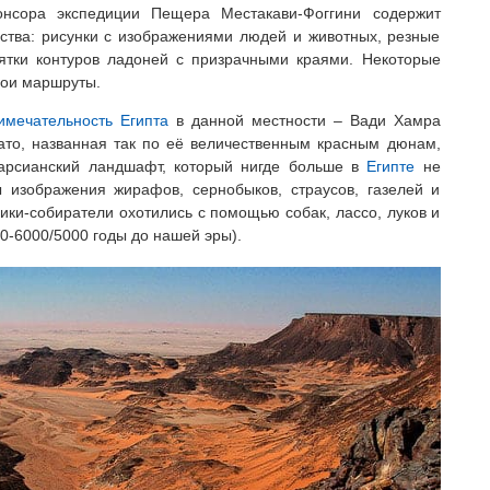
нсора экспедиции Пещера Местакави-Фоггини содержит
ства: рисунки с изображениями людей и животных, резные
сятки контуров ладоней с призрачными краями. Некоторые
вои маршруты.
имечательность Египта
в данной местности – Вади Хамра
ато, названная так по её величественным красным дюнам,
арсианский ландшафт, который нигде больше в
Египте
не
 изображения жирафов, сернобыков, страусов, газелей и
ники-собиратели охотились с помощью собак, лассо, луков и
00-6000/5000 годы до нашей эры).