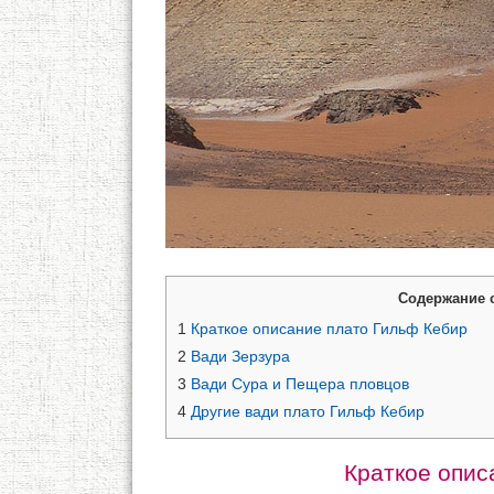
Содержание 
1
Краткое описание плато Гильф Кебир
2
Вади Зерзура
3
Вади Сура и Пещера пловцов
4
Другие вади плато Гильф Кебир
Краткое опис