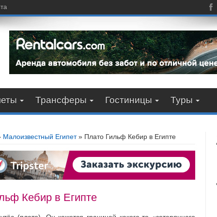
пта
леты
Трансферы
Гостиницы
Туры
»
Малоизвестный Египет
»
Плато Гильф Кебир в Египте
льф Кебир в Египте