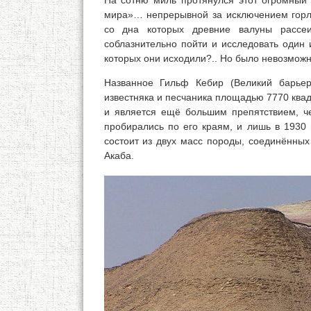
На сотню миль протянулся этот огромный у
мира»… непрерывной за исключением горл
со дна которых древние валуны рассе
соблазнительно пойти и исследовать один и
которых они исходили?.. Но было невозможн
Названное Гильф Кебир (Великий барьер
известняка и песчаника площадью 7770 ква
и является ещё большим препятствием, 
пробирались по его краям, и лишь в 1930 
состоит из двух масс породы, соединённы
Акаба.