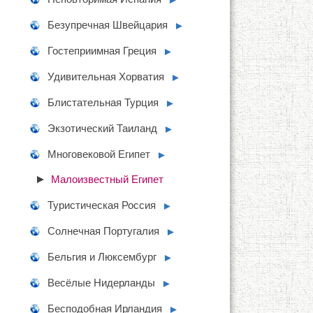
Безупречная Швейцария
►
Гостеприимная Греция
►
Удивительная Хорватия
►
Блистательная Турция
►
Экзотический Таиланд
►
Многовековой Египет
►
Малоизвестный Египет
Туристическая Россия
►
Солнечная Португалия
►
Бельгия и Люксембург
►
Весёлые Нидерланды
►
Бесподобная Ирландия
►