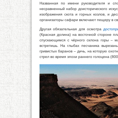
Названная по имени руководителя и спо
несравненный набор доисторического искус
изображения скота и горных козлов, и де
организаторы сафари включают пещеру в с
Другая обязательная для осмотра
достопр
(Красная долина) на восточной стороне пл
спускающимся с чёрного склона горы – м
встретишь. На глыбах песчаника вырезаны
гривистых баранов – дичь, на которую охот
стрел во время эпохи раннего голоцена (80