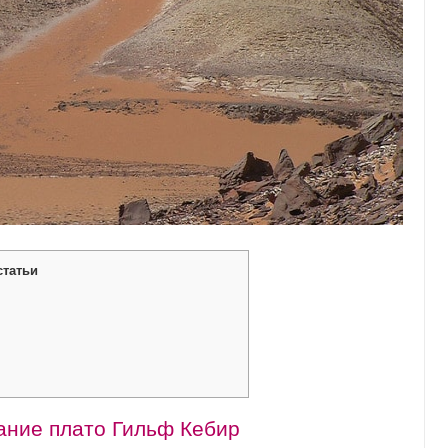
статьи
ание плато Гильф Кебир