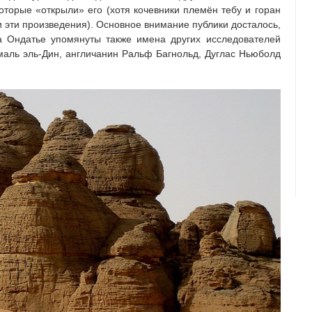
оторые «открыли» его (хотя кочевники племён тебу и горан
ли эти произведения). Основное внимание публики досталось,
а Ондатье упомянуты также имена других исследователей
емаль эль-Дин, англичанин Ральф Багнольд, Дуглас Ньюболд