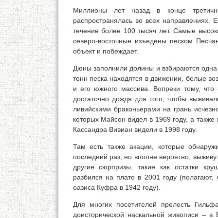
Миллионы лет назад в конце третичн
распространялась во всех направлениях. Е
течение более 100 тысяч лет. Самые высок
северо-восточные изъедены песком Песча
объект и побеждает.
Дюны заполнили долины и взбираются одна 
тонн песка находятся в движении, белые во
и его южного массива. Вопреки тому, что
достаточно дождя для того, чтобы выживал
ливийскими браконьерами на грань исчезн
которых Майсон видел в 1969 году, а такж
Кассандра Вивиан видели в 1998 году.
Там есть также акации, которые обнаруж
последний раз, но вполне вероятно, выживу
другие сюрпризы, такие как остатки кр
разбился на плато в 2001 году (полагают,
оазиса Куфра в 1942 году).
Для многих посетителей прелесть Гильф
доисторической наскальной живописи – в 