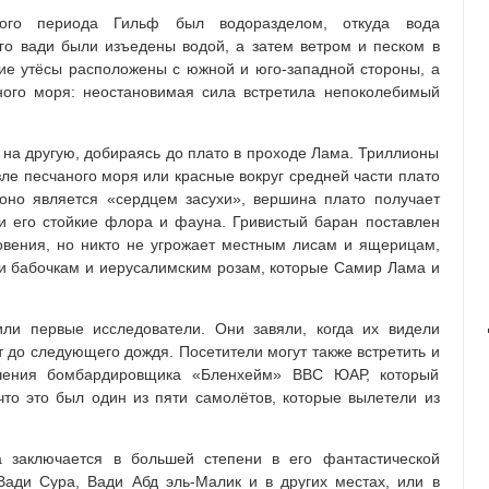
ого периода Гильф был водоразделом, откуда вода
го вади были изъедены водой, а затем ветром и песком в
ие утёсы расположены с южной и юго-западной стороны, а
ного моря: неостановимая сила встретила непоколебимый
на другую, добираясь до плато в проходе Лама. Триллионы
зле песчаного моря или красные вокруг средней части плато
 оно является «сердцем засухи», вершина плато получает
и его стойкие флора и фауна. Гривистый баран поставлен
овения, но никто не угрожает местным лисам и ящерицам,
е и бабочкам и иерусалимским розам, которые Самир Лама и
или первые исследователи. Они завяли, когда их видели
т до следующего дождя. Посетители могут также встретить и
ушения бомбардировщика «Бленхейм» ВВС ЮАР, который
 что это был один из пяти самолётов, которые вылетели из
а заключается в большей степени в его фантастической
Вади Сура, Вади Абд эль-Малик и в других местах, или в