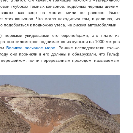
тёс (плато). Он кажется границей какого-то «затерянного
овин глубоких тёмных каньонов, подобных чёрным щелям,
иваются как веер на многие мили по равнине. Было
з этих каньонов. Что могло находиться там, в долинах, из
о подобраться к подножию утёса, не рискуя автомобилями.
) первыми увидевшими его европейцами, это плато из
дратных километров поднимается из пустыни на 1000 метров
чем
Великое песчаное море
. Ранние исследователи только
году они проникли в его долины и обнаружили, что Гильф
х перешейком, почти перерезанным проходом, называемым