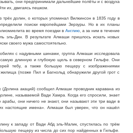
называть, они предпринимали дальнейшие полёты и с воздуха
йти их, двигаясь пешком.
з трёх долин, о которых упоминал Вилкинсон в 1835 году в
 определили поиски европейцами Зерзуры. Но в их планы
полиомиелита во время поездки в
Англию
, а за ним в течение
ль эль-Дин. В результате Алмаши пришлось искать новых
иски своего мужа самостоятельно.
мобилях с надувными шинами, группа Алмаши исследовала
– самую длинную и глубокую щель в северном Гильфе. Они
герей тебу, а также большую пещеру с изображениями
 жилища (позже Пил и Багнольд обнаружили другой грот с
х (Долина акаций) сообщил Алмаши проводник каравана из
долине, называемой Вади Хамра. Когда его спросили, знает
е арабы, они ничего не знают, они называют эти три вади в
их настоящие имена». Алмаши был уверен, что он нашёл
лину к западу от Вади Абд эль-Малик, спустилась по трём
ольшую пещеру из числа до сих пор найденных в Гильфе.