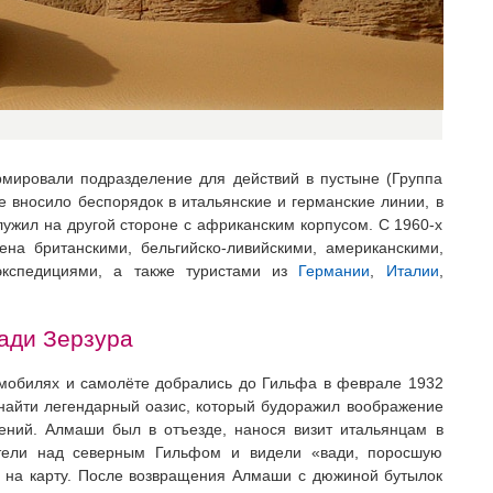
мировали подразделение для действий в пустыне (Группа
е вносило беспорядок в итальянские и германские линии, в
ужил на другой стороне с африканским корпусом. С 1960-х
на британскими, бельгийско-ливийскими, американскими,
экспедициями, а также туристами из
Германии
,
Италии
,
ади Зерзура
омобилях и самолёте добрались до Гильфа в феврале 1932
 найти легендарный оазис, который будоражил воображение
ений. Алмаши был в отъезде, нанося визит итальянцам в
тели над северным Гильфом и видели «вади, поросшую
и на карту. После возвращения Алмаши с дюжиной бутылок