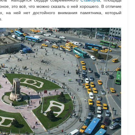
кляль находится сердце современного
Стамбула
, площадь
ое, это всё, что можно сказать о ней хорошего. В отличие
х, на ней нет достойного внимания памятника, который
о.