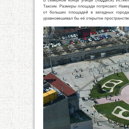
В северном конце улицы (Каддеси) Исти
Таксим. Размеры площади потрясают. Наверн
от больших площадей в западных города
уравновешивал бы её открытое пространств