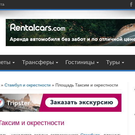
пта
леты
Трансферы
Гостиницы
Туры
»
Стамбул и окрестности
»
Площадь Таксим и окрестности
аксим и окрестности