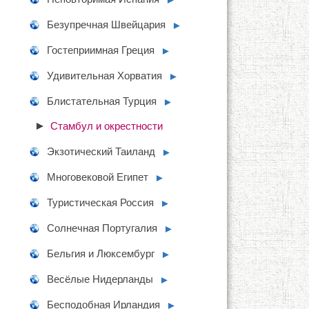
Безупречная Швейцария
►
Гостеприимная Греция
►
Удивительная Хорватия
►
Блистательная Турция
►
Стамбул и окрестности
Экзотический Таиланд
►
Многовековой Египет
►
Туристическая Россия
►
Солнечная Португалия
►
Бельгия и Люксембург
►
Весёлые Нидерланды
►
Бесподобная Ирландия
►