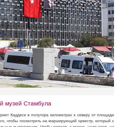
й музей Стамбула
риет Каддеси в полутора километрах к северу от площади
того, чтобы посмотреть на марширующий оркестр, который с
ельные выступления. Чтобы попасть к музею, надо сесть на