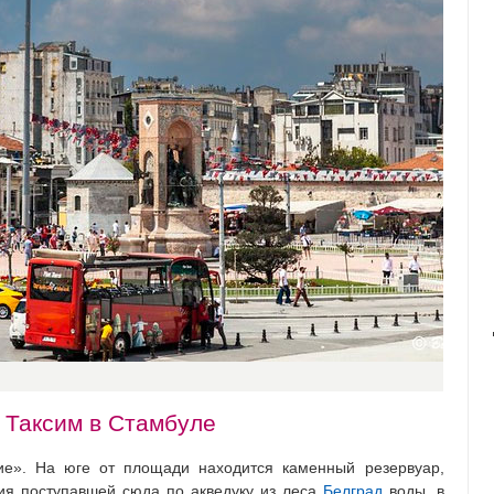
 Таксим в Стамбуле
ние». На юге от площади находится каменный резервуар,
ия поступавшей сюда по акведуку из леса
Белград
воды, в