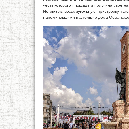
честь которого площадь и получила своё н
Истикляль восьмиугольную пристройку та
напоминавшими настоящие дома Османской 