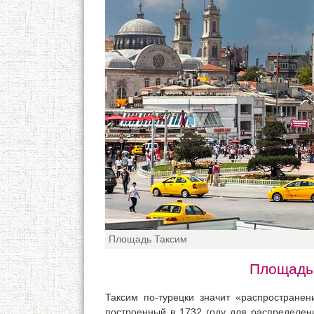
Площадь Таксим
Площадь
Таксим по-турецки значит «распростране
построенный в 1732 году для распределен