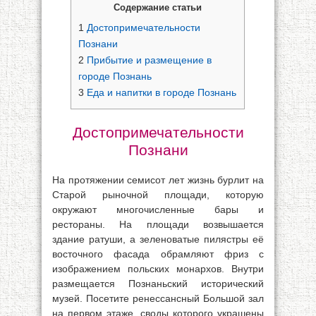
Содержание статьи
1
Достопримечательности
Познани
2
Прибытие и размещение в
городе Познань
3
Еда и напитки в городе Познань
Достопримечательности
Познани
На протяжении семисот лет жизнь бурлит на
Старой рыночной площади, которую
окружают многочисленные бары и
рестораны. На площади возвышается
здание ратуши, а зеленоватые пилястры её
восточного фасада обрамляют фриз с
изображением польских монархов. Внутри
размещается Познаньский исторический
музей. Посетите ренессансный Большой зал
на первом этаже, своды которого украшены