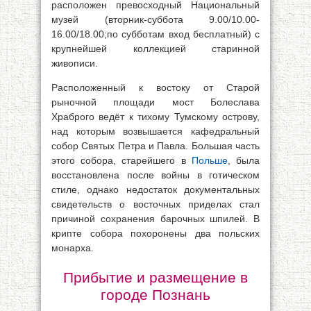
расположен превосходный Национальный
музей (вторник-суббота 9.00/10.00-
16.00/18.00;по субботам вход бесплатный) с
крупнейшей коллекцией старинной
живописи.
Расположенный к востоку от Старой
рыночной площади мост Болеслава
Храброго ведёт к тихому Тумскому острову,
над которым возвышается кафедральный
собор Святых Петра и Павла. Большая часть
этого собора, старейшего в
Польше
, была
восстановлена после войны в готическом
стиле, однако недостаток документальных
свидетельств о восточных приделах стал
причиной сохранения барочных шпилей. В
крипте собора похоронены два польских
монарха.
Прибытие и размещение в
городе Познань