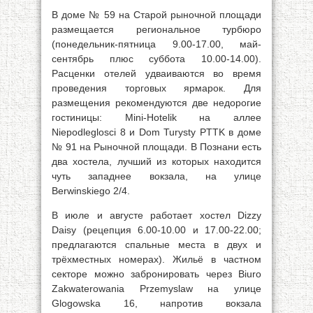
В доме № 59 на Старой рыночной площади
размещается региональное турбюро
(понедельник-пятница 9.00-17.00, май-
сентябрь плюс суббота 10.00-14.00).
Расценки отелей удваиваются во время
проведения торговых ярмарок. Для
размещения рекомендуются две недорогие
гостиницы: Mini-Hotelik на аллее
Niepodleglosci 8 и Dom Turysty PTTK в доме
№ 91 на Рыночной площади. В Познани есть
два хостела, лучший из которых находится
чуть западнее вокзала, на улице
Berwinskiego 2/4.
В июле и августе работает хостел Dizzy
Daisy (рецепция 6.00-10.00 и 17.00-22.00;
предлагаются спальные места в двух и
трёхместных номерах). Жильё в частном
секторе можно забронировать через Biuro
Zakwaterowania Przemyslaw на улице
Glogowska 16, напротив вокзала