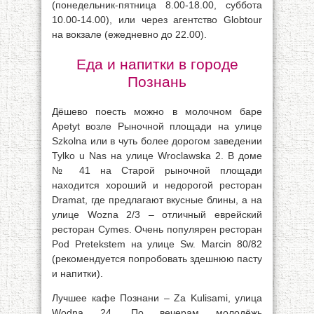
(понедельник-пятница 8.00-18.00, суббота
10.00-14.00), или через агентство Globtour
на вокзале (ежедневно до 22.00).
Еда и напитки в городе
Познань
Дёшево поесть можно в молочном баре
Apetyt возле Рыночной площади на улице
Szkolna или в чуть более дорогом заведении
Tylko u Nas на улице Wroclawska 2. В доме
№ 41 на Старой рыночной площади
находится хороший и недорогой ресторан
Dramat, где предлагают вкусные блины, а на
улице Wozna 2/3 – отличный еврейский
ресторан Cymes. Очень популярен ресторан
Pod Pretekstem на улице Sw. Marcin 80/82
(рекомендуется попробовать здешнюю пасту
и напитки).
Лучшее кафе Познани – Za Kulisami, улица
Wodna 24. По вечерам молодёжь