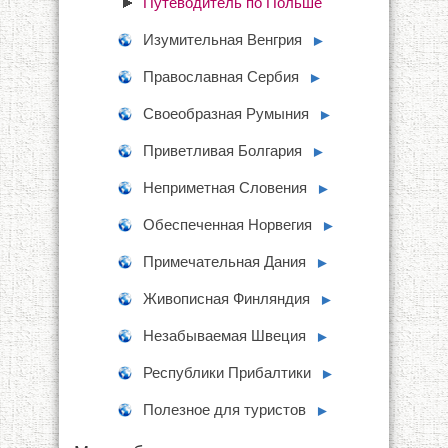
Путеводитель по Польше
Изумительная Венгрия
►
Православная Сербия
►
Своеобразная Румыния
►
Приветливая Болгария
►
Неприметная Словения
►
Обеспеченная Норвегия
►
Примечательная Дания
►
Живописная Финляндия
►
Незабываемая Швеция
►
Республики Прибалтики
►
Полезное для туристов
►