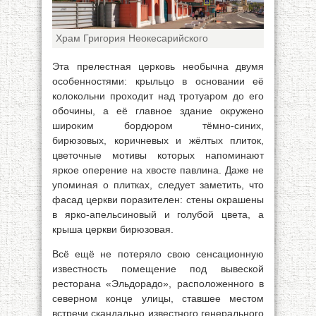
Храм Григория Неокесарийского
Эта прелестная церковь необычна двумя
особенностями: крыльцо в основании её
колокольни проходит над тротуаром до его
обочины, а её главное здание окружено
широким бордюром тёмно-синих,
бирюзовых, коричневых и жёлтых плиток,
цветочные мотивы которых напоминают
яркое оперение на хвосте павлина. Даже не
упоминая о плитках, следует заметить, что
фасад церкви поразителен: стены окрашены
в ярко-апельсиновый и голубой цвета, а
крыша церкви бирюзовая.
Всё ещё не потеряло свою сенсационную
известность помещение под вывеской
ресторана «Эльдорадо», расположенного в
северном конце улицы, ставшее местом
встречи скандально известного генерального