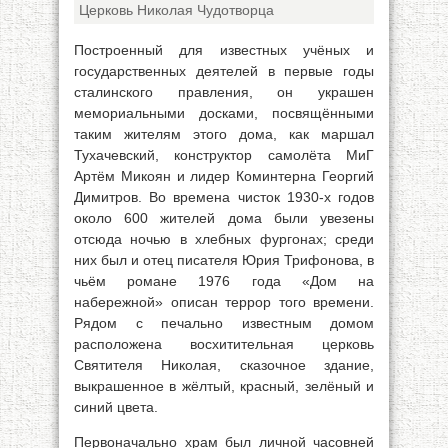
Церковь Николая Чудотворца
Построенный для известных учёных и
государственных деятелей в первые годы
сталинского правления, он украшен
мемориальными досками, посвящёнными
таким жителям этого дома, как маршал
Тухачевский, конструктор самолёта МиГ
Артём Микоян и лидер Коминтерна Георгий
Димитров. Во времена чисток 1930-х годов
около 600 жителей дома были увезены
отсюда ночью в хлебных фургонах; среди
них был и отец писателя Юрия Трифонова, в
чьём романе 1976 года «Дом на
набережной» описан террор того времени.
Рядом с печально известным домом
расположена восхитительная церковь
Святителя Николая, сказочное здание,
выкрашенное в жёлтый, красный, зелёный и
синий цвета.
Первоначально храм был личной часовней