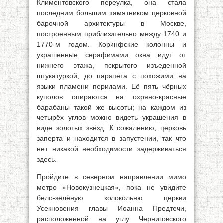
Климентовского переулка, она стала
последним большим памятником церковной
барочной архитектуры в Москве,
построенным приблизительно между 1740 и
1770-м годом. Коринфские колонны и
украшенные серафимами окна идут от
нижнего этажа, покрытого изъеденной
штукатуркой, до парапета с похожими на
языки пламени перилами. Её пять чёрных
куполов опираются на охряно-красные
барабаны такой же высоты; на каждом из
четырёх углов можно видеть украшения в
виде золотых звёзд. К сожалению, церковь
заперта и находится в запустении, так что
нет никакой необходимости задерживаться
здесь.
Пройдите в северном направлении мимо
метро «Новокузнецкая», пока не увидите
бело-зелёную колокольню церкви
Усекновения главы Иоанна Предтечи,
расположенной на углу Черниговского