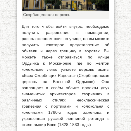
Скорбященская церковь
Для того чтобы войти внутрь, необходимо
получить разрешение в помещении,
расположенном вниз по улице, но вы можете
получить некоторое представление об
обители и через трещину в воротах. Вы
можете также отправиться по улице
Ордынка к Моске-реке, где по жёлтой
колокольне легко узнаете церковь иконы
«Всех Скорбящих Радость» (Скорбященская
церковь на Большой Ордынке). Она
воплощает в своём облике проекты двух
знаменитых архитекторов, творивших в
различных стилях: неоклассическая
трапезная с портиками и колокольня с
колоннами 1780-х годов Баженова и
украшенная русской лепниной ротонда в
стиле ампир Бове (1828-1833 годы).