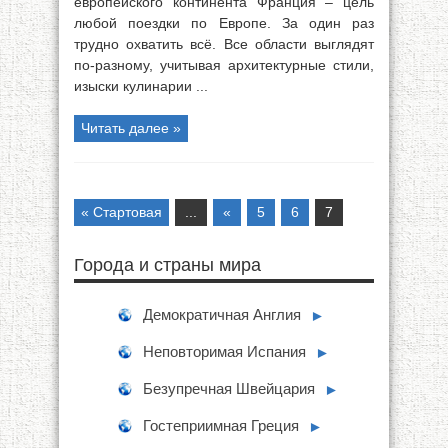
европейского континента Франция – цель
любой поездки по Европе. За один раз
трудно охватить всё. Все области выглядят
по-разному, учитывая архитектурные стили,
изыски кулинарии ...
Читать далее »
« Стартовая
...
«
5
6
7
Города и страны мира
Демократичная Англия
►
Неповторимая Испания
►
Безупречная Швейцария
►
Гостеприимная Греция
►