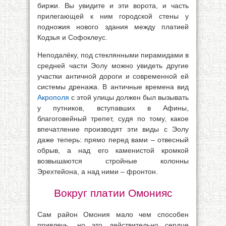
биржи. Вы увидите и эти ворота, и часть
прилегающей к ним городской стены у
подножия нового здания между платией
Кодзья и Софоклеус.
Неподалёку, под стеклянными пирамидами в
средней части Эолу можно увидеть другие
участки античной дороги и современной ей
системы дренажа. В античные времена вид
Акрополя
с этой улицы должен был вызывать
у путников, вступавших в Афины,
благоговейный трепет, судя по тому, какое
впечатление производят эти виды с Эолу
даже теперь: прямо перед вами – отвесный
обрыв, а над его каменистой кромкой
возвышаются стройные колонны
Эрехтейона, а над ними – фронтон.
Вокруг платии Омонияс
Сам район Омония мало чем способен
привлечь, но это действительно сердце