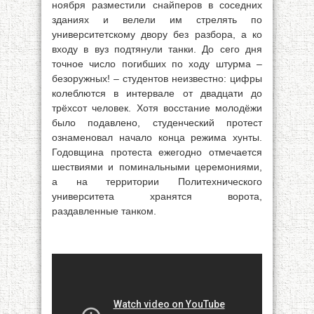
ноября разместили снайперов в соседних
зданиях и велели им стрелять по
университетскому двору без разбора, а ко
входу в вуз подтянули танки. До сего дня
точное число погибших по ходу штурма –
безоружных! – студентов неизвестно: цифры
колеблются в интервале от двадцати до
трёхсот человек. Хотя восстание молодёжи
было подавлено, студенческий протест
ознаменовал начало конца режима хунты.
Годовщина протеста ежегодно отмечается
шествиями и поминальными церемониями,
а на территории Политехнического
университета хранятся ворота,
раздавленные танком.