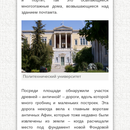
и портит, так это осыпающиеся
многоэтажные дома, возвышающиеся над
зданием почтамта.
Политехнический университет
Посреди площади обнаружили участок
древней – античной! – дороги, вдоль которой
много гробниц и маленьких построек. Эта
дорога некогда вела к главным воротам
античных Афин, которые тоже недавно были
извлечены из земли – когда расчищали
место под фундамент новой Фондовой