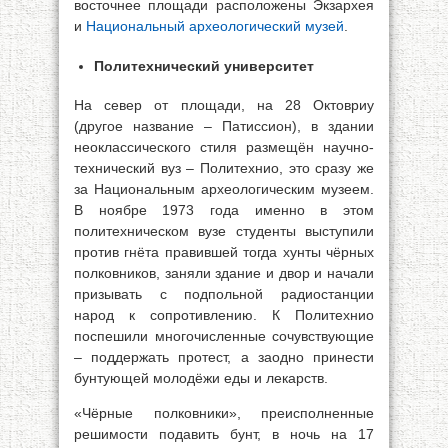
восточнее площади расположены Экзархея
и
Национальный археологический музей
.
Политехнический университет
На север от площади, на 28 Октовриу
(другое название – Патиссион), в здании
неоклассического стиля размещён научно-
технический вуз – Политехнио, это сразу же
за Национальным археологическим музеем.
В ноябре 1973 года именно в этом
политехническом вузе студенты выступили
против гнёта правившей тогда хунты чёрных
полковников, заняли здание и двор и начали
призывать с подпольной радиостанции
народ к сопротивлению. К Политехнио
поспешили многочисленные сочувствующие
– поддержать протест, а заодно принести
бунтующей молодёжи еды и лекарств.
«Чёрные полковники», преисполненные
решимости подавить бунт, в ночь на 17