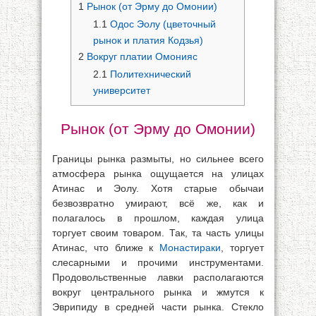
1
Рынок (от Эрму до Омонии)
1.1
Одос Эолу (цветочный
рынок и платия Кодзья)
2
Вокруг платии Омонияс
2.1
Политехнический
университет
Рынок (от Эрму до Омонии)
Границы рынка размыты, но сильнее всего
атмосфера рынка ощущается на улицах
Атинас и Эолу. Хотя старые обычаи
безвозвратно умирают, всё же, как и
полагалось в прошлом, каждая улица
торгует своим товаром. Так, та часть улицы
Атинас, что ближе к
Монастираки
, торгует
слесарными и прочими инструментами.
Продовольственные лавки располагаются
вокруг центрального рынка и жмутся к
Эврипиду в средней части рынка. Стекло