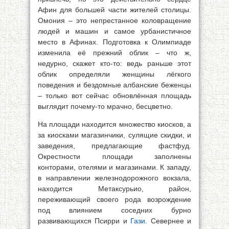
Афин для большей части жителей столицы.
Омония – это непрестанное коловращение
людей и машин и самое урбанистичное
место в Афинах. Подготовка к Олимпиаде
изменила её прежний облик – что ж,
недурно, скажет кто-то: ведь раньше этот
облик определяли женщины лёгкого
поведения и бездомные албанские беженцы
– только вот сейчас обновлённая площадь
выглядит почему-то мрачно, бесцветно.
На площади находится множество киосков, а
за киосками магазинчики, сулящие скидки, и
заведения, предлагающие фастфуд.
Окрестности площади заполнены
конторами, отелями и магазинами. К западу,
в направлении железнодорожного вокзала,
находится Метаксурьио, район,
переживающий своего рода возрождение
под влиянием соседних бурно
развивающихся Псирри и
Гази
. Севернее и