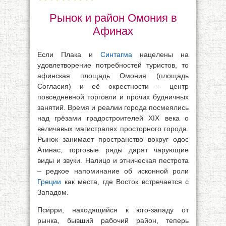
Рынок и район Омония в
Афинах
Если Плака и
Синтагма
нацелены на
удовлетворение потребностей туристов, то
афинская площадь Омония (площадь
Согласия) и её окрестности – центр
повседневной торговли и прочих будничных
занятий. Время и реалии города посмеялись
над грёзами градостроителей XIX века о
величавых магистралях просторного города.
Рынок занимает пространство вокруг одос
Атинас, торговые ряды дарят чарующие
виды и звуки. Налицо и этническая пестрота
– редкое напоминание об исконной роли
Греции
как места, где Восток встречается с
Западом.
Псирри, находящийся к юго-западу от
рынка, бывший рабочий район, теперь