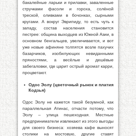
бакалейные ларьки и прилавки, заваленные
стручками фасоли и гороха, солёной
треской, оливками в бочонках, сырными
кругами. А вокруг Эврипиду, то есть чуть к
западу, состав населения становится
пестрее: община выходцев из Южной Азии, в
основном бенгальцев, увеличивается, и вот
уже новые афиняне толпятся возле пахучих
базарчиков, изобилующих невиданными
пряностями, а весёлые и дешёвые
забегаловки, где царит острый аромат карри,
процветают.
Одос Эолу (цветочный рынок и платия
Кодзья)
Одос Эолу не кажется такой безумной, как
параллельная Атинас, отчасти потому, что
Эолу – улица пешеходная. Местные
предприниматели извлекают из этого выгоды
для своего бизнеса: хозяева кафе выносят
столики на мостовую, другие ставят