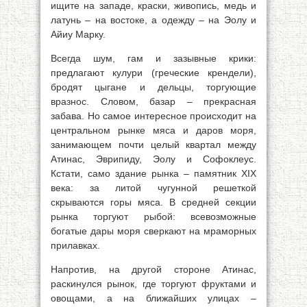
ищите на западе, краски, живопись, медь и
латунь – на востоке, а одежду – на Эолу и
Айиу Марку.
Всегда шум, гам и зазывные крики:
предлагают кулури (греческие крендели),
бродят цыгане и дельцы, торгующие
вразнос. Словом, базар – прекрасная
забава. Но самое интересное происходит на
центральном рынке мяса и даров моря,
занимающем почти целый квартал между
Атинас, Эврипиду, Эолу и Софоклеус.
Кстати, само здание рынка – памятник XIX
века: за литой чугунной решеткой
скрываются горы мяса. В средней секции
рынка торгуют рыбой: всевозможные
богатые дары моря сверкают на мраморных
прилавках.
Напротив, на другой стороне Атинас,
раскинулся рынок, где торгуют фруктами и
овощами, а на ближайших улицах –