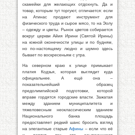
скамейки для желающих отдохнуть. Да и
товар, которым тут торгуют, отличается: если
на Атинас продают инструмент для
физического труда и сырое мясо, то на Эолу
– одежду и цветы. Рынок цветов собирается
вокруг церкви Айия Ирини (Святой Ирины)
на южной оконечности улицы и по будням,
но по-настоящему людно и шумно здесь
бывает по воскресеньям с утра.
На северном краю к улице примыкает
платия Кодзья, которая выглядит куда
официальнее. А ещё она –
показательнейший образец
предолимпийской подготовки, которой
вправе гордятся городские власти. Зажатая
между зданием муниципалитета и
тяжеловесным неоклассическим зданием
Национального банка площадь
предоставляет редкий шанс бросить взгляд
на элегантные старые
Афины
– если что её