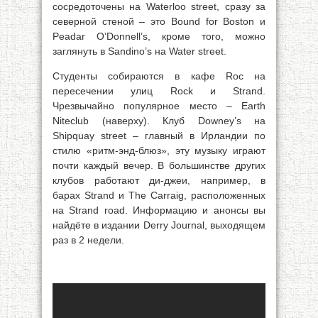
сосредоточены на Waterloo street, сразу за
северной стеной – это Bound for Boston и
Peadar O’Donnell’s, кроме того, можно
заглянуть в Sandino’s на Water street.
Студенты собираются в кафе Roc на
пересечении улиц Rock и Strand.
Чрезвычайно популярное место – Earth
Niteclub (наверху). Клуб Downey’s на
Shipquay street – главный в Ирландии по
стилю «ритм-энд-блюз», эту музыку играют
почти каждый вечер. В большинстве других
клубов работают ди-джеи, например, в
барах Strand и The Carraig, расположенных
на Strand road. Информацию и анонсы вы
найдёте в издании Derry Journal, выходящем
раз в 2 недели.