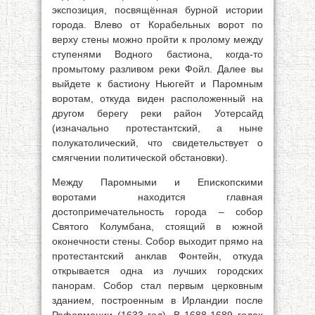
экспозиция, посвящённая бурной истории
города. Влево от Корабельных ворот по
верху стены можно пройти к пролому между
ступенями Водного бастиона, когда-то
промытому разливом реки Фойл. Далее вы
выйдете к бастиону Ньюгейт и Паромным
воротам, откуда виден расположенный на
другом берегу реки район Уотерсайд
(изначально протестантский, а ныне
полукатолический, что свидетельствует о
смягчении политической обстановки).
Между Паромными и Епископскими
воротами находится главная
достопримечательность города – собор
Святого Колумбана, стоящий в южной
оконечности стены. Собор выходит прямо на
протестантский анклав Фонтейн, откуда
открывается одна из лучших городских
панорам. Собор стал первым церковным
зданием, построенным в Ирландии после