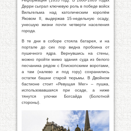
Реформации (1633 год). В 1688-1689 годах
Дерри сыграл ключевую роль в победе войск
Вильгельма над католическим королём
Яковом II, выдержав 15-недельную осаду,
унесшую жизни почти четверти населения
города.
В те дни в соборе стояла батарея, и на
портале до сих пор видна пробоина от
пушечного ядра. Вернувшись на стены,
можно пройти мимо здания суда из белого
песчаника рядом с Епископскими воротами,
а там (налево и под гору) сохранились
остатки башни старой тюрьмы. В Двойном
бастионе стоит «Ревущая Мег» – пушка,
использовавшаяся при осаде, а ниже
тянутся улочки Богсайда (Болотной
стороны).