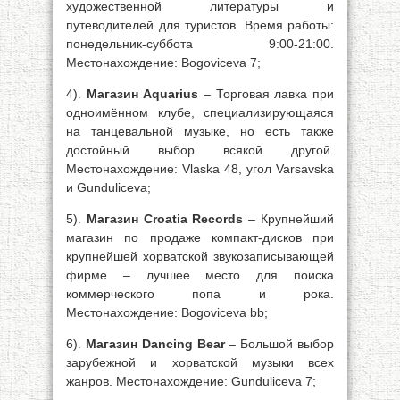
художественной литературы и
путеводителей для туристов. Время работы:
понедельник-суббота 9:00-21:00.
Местонахождение: Bogoviceva 7;
4).
Магазин Aquarius
– Торговая лавка при
одноимённом клубе, специализирующаяся
на танцевальной музыке, но есть также
достойный выбор всякой другой.
Местонахождение: Vlaska 48, угол Varsavska
и Gunduliceva;
5).
Магазин Croatia Records
– Крупнейший
магазин по продаже компакт-дисков при
крупнейшей хорватской звукозаписывающей
фирме – лучшее место для поиска
коммерческого попа и рока.
Местонахождение: Bogoviceva bb;
6).
Магазин Dancing Bear
– Большой выбор
зарубежной и хорватской музыки всех
жанров. Местонахождение: Gunduliceva 7;