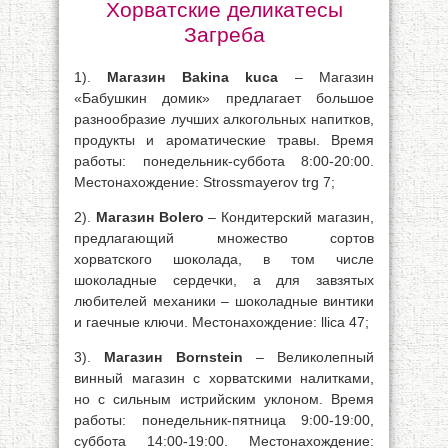
Хорватские деликатесы
Загреба
1).
Магазин Bakina kuca
– Магазин
«Бабушкин домик» предлагает большое
разнообразие лучших алкогольных напитков,
продукты и ароматические травы. Время
работы: понедельник-суббота 8:00-20:00.
Местонахождение: Strossmayerov trg 7;
2).
Магазин Bolero
– Кондитерский магазин,
предлагающий множество сортов
хорватского шоколада, в том числе
шоколадные сердечки, а для завзятых
любителей механики – шоколадные винтики
и гаечные ключи. Местонахождение: llica 47;
3).
Магазин Bornstein
– Великолепный
винный магазин с хорватскими налитками,
но с сильным истрийским уклоном. Время
работы: понедельник-пятница 9:00-19:00,
суббота 14:00-19:00. Местонахождение: