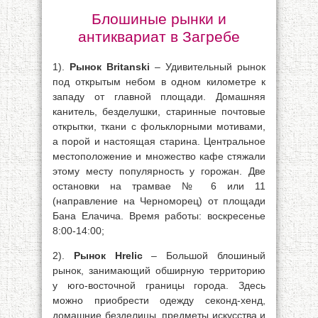
Блошиные рынки и
антиквариат в Загребе
1).
Рынок Britanski
– Удивительный рынок
под открытым небом в одном километре к
западу от главной площади. Домашняя
канитель, безделушки, старинные почтовые
открытки, ткани с фольклорными мотивами,
а порой и настоящая старина. Центральное
местоположение и множество кафе стяжали
этому месту популярность у горожан. Две
остановки на трамвае № 6 или 11
(направление на Черноморец) от площади
Бана Елачича. Время работы: воскресенье
8:00-14:00;
2).
Рынок Hrelic
– Большой блошиный
рынок, занимающий обширную территорию
у юго-восточной границы города. Здесь
можно приобрести одежду секонд-хенд,
домашние безделицы, предметы искусства и