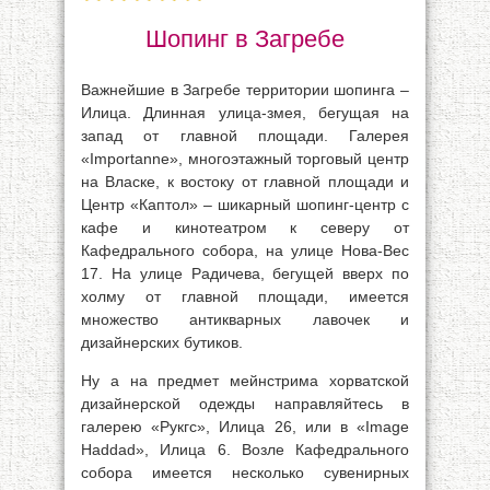
Шопинг в Загребе
Важнейшие в Загребе территории шопинга –
Илица. Длинная улица-змея, бегущая на
запад от главной площади. Галерея
«Importanne», многоэтажный торговый центр
на Власке, к востоку от главной площади и
Центр «Каптол» – шикарный шопинг-центр с
кафе и кинотеатром к северу от
Кафедрального собора, на улице Нова-Вес
17. На улице Радичева, бегущей вверх по
холму от главной площади, имеется
множество антикварных лавочек и
дизайнерских бутиков.
Ну а на предмет мейнстрима хорватской
дизайнерской одежды направляйтесь в
галерею «Рукгс», Илица 26, или в «Image
Haddad», Илица 6. Возле Кафедрального
собора имеется несколько сувенирных