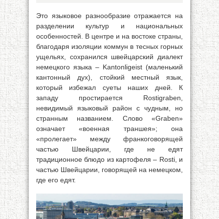
Это языковое разнообразие отражается на
разделении культур и национальных
особенностей. В центре и на востоке страны,
благодаря изоляции коммун в тесных горных
ущельях, сохранился швейцарский диалект
немецкого языка – Kantonligeist (маленький
кантонный дух), стойкий местный язык,
который избежал суеты наших дней. К
западу простирается Rostigraben,
невидимый языковый район с чудным, но
странным названием. Слово «Graben»
означает «военная траншея»; она
«пролегает» между франкоговорящей
частью Швейцарии, где не едят
традиционное блюдо из картофеля – Rosti, и
частью Швейцарии, говорящей на немецком,
где его едят.