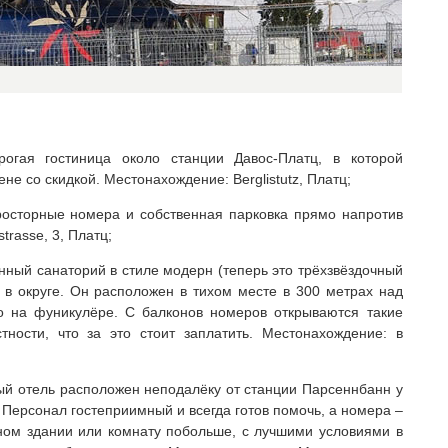
гая гостиница около станции Давос-Платц, в которой
е со скидкой. Местонахождение: Berglistutz, Платц;
осторные номера и собственная парковка прямо напротив
trasse, 3, Платц;
нный санаторий в стиле модерн (теперь это трёхзвёздочный
в округе. Он расположен в тихом месте в 300 метрах над
о на фуникулёре. С балконов номеров открываются такие
ности, что за это стоит заплатить. Местонахождение: в
ый отель расположен неподалёку от станции Парсеннбанн у
 Персонал гостеприимный и всегда готов помочь, а номера –
ном здании или комнату побольше, с лучшими условиями в