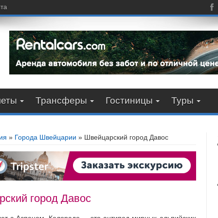
пта
леты
Трансферы
Гостиницы
Туры
ия
»
Города Швейцарии
»
Швейцарский город Давос
ский город Давос