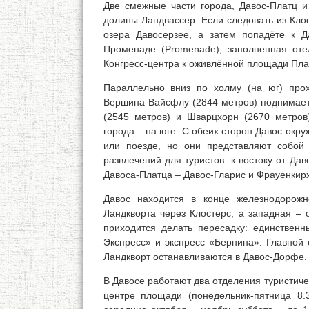
Две смежные части города, Давос-Платц и
долины Ландвассер. Если следовать из Кло
озера Давосерзее, а затем попадёте к Д
Променаде (Promenade), заполненная от
Конгресс-центра к оживлённой площади Плат
Параллельно вниз по холму (на юг) прохо
Вершина Вайсфлу (2844 метров) поднимаетс
(2545 метров) и Шварцхорн (2670 метров)
города – на юге. С обеих сторон Давос окр
или поезде, но они представляют собой
развлечений для туристов: к востоку от Да
Давоса-Платца – Давос-Гларис и Фрауенкирх
Давос находится в конце железнодорож
Ландкворта через Клостерс, а западная – 
приходится делать пересадку: единствен
Экспресс» и экспресс «Бернина». Главной 
Ландкворт останавливаются в Давос-Дорфе. 
В Давосе работают два отделения туристиче
центре площади (понедельник-пятница 8.3