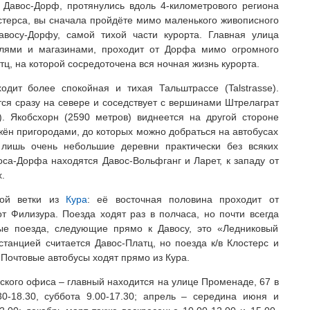
 Давос-Дорф, протянулись вдоль 4-километрового региона
стерса, вы сначала пройдёте мимо маленького живописного
авосу-Дорфу, самой тихой части курорта. Главная улица
елями и магазинами, проходит от Дорфа мимо огромного
ц, на которой сосредоточена вся ночная жизнь курорта.
дит более спокойная и тихая Тальштрассе (Talstrasse).
я сразу на севере и соседствует с вершинами Штрелаграт
. Якобсхорн (2590 метров) виднеется на другой стороне
ужён пригородами, до которых можно добраться на автобусах
 лишь очень небольшие деревни практически без всяких
воса-Дорфа находятся Давос-Вольфганг и Ларет, к западу от
.
ной ветки из
Кура
: её восточная половина проходит от
от Филизура. Поезда ходят раз в полчаса, но почти всегда
ные поезда, следующие прямо к Давосу, это «Ледниковый
станцией считается Давос-Платц, но поезда к/в Клостерс и
Почтовые автобусы ходят прямо из Кура.
ского офиса – главный находится на улице Променаде, 67 в
0-18.30, суббота 9.00-17.30; апрель – середина июня и