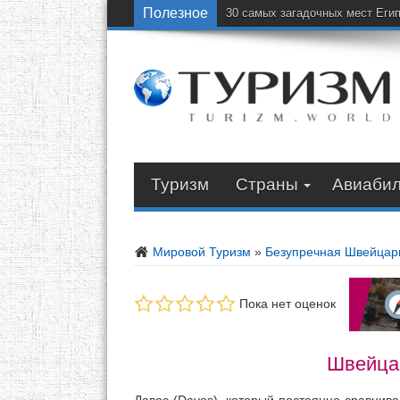
Полезное
30 самых загадочных мест Еги
Туризм
Страны
Авиаби
Мировой Туризм
»
Безупречная Швейцар
Пока нет оценок
Швейцар