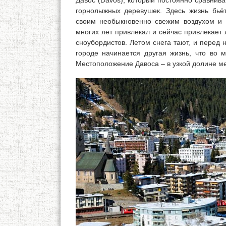
Давос (Davos), который постоянно сравнив
горнолыжных деревушек. Здесь жизнь бьёт
своим необыкновенно свежим воздухом и
многих лет привлекал и сейчас привлекает
сноубордистов. Летом снега тают, и перед
городе начинается другая жизнь, что во 
Местоположение Давоса – в узкой долине м