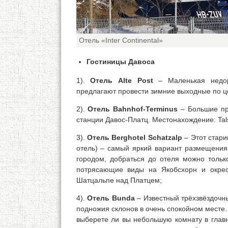
Отель «Inter Continental»
Гостиницы Давоса
1).
Отель Alte Post
– Маленькая недоро
предлагают провести зимние выходные по цен
2).
Отель Bahnhof-Terminus
– Большие пр
станции Давос-Платц. Местонахождение: Tals
3).
Отель Berghotel Schatzalp
– Этот стари
отель) – самый яркий вариант размещения 
городом, добраться до отеля можно тольк
потрясающие виды на Якобсхорн и окрест
Шатцальпе над Платцем;
4).
Отель Bunda
– Известный трёхзвёздочн
подножия склонов в очень спокойном месте.
выберете ли вы небольшую комнату в глав