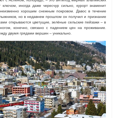
ают с Аспеном, Колорадо, – это антипод мирных альпийских
 ключом, иногда даже чересчур сильно, курорт знаменит
 неизменно хорошим снежным покровом. Давос в течение
 лыжников, но в недавнем прошлом он получил и признание
 нами открываются цветущие, зелёные сельские пейзажи – в
многом, конечно, связано с падением цен на проживание.
ежду двумя грядами вершин – уникально.