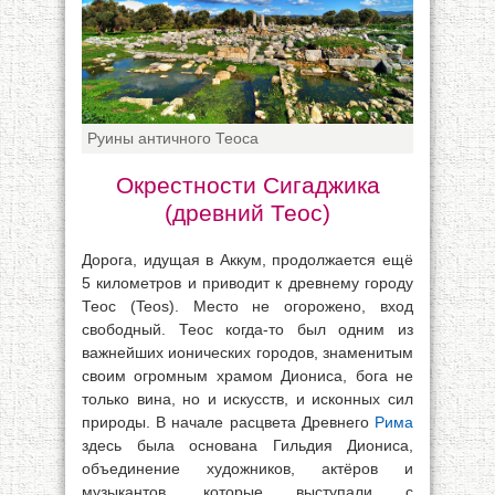
Руины античного Теоса
Окрестности Сигаджика
(древний Теос)
Дорога, идущая в Аккум, продолжается ещё
5 километров и приводит к древнему городу
Теос (Teos). Место не огорожено, вход
свободный. Теос когда-то был одним из
важнейших ионических городов, знаменитым
своим огромным храмом Диониса, бога не
только вина, но и искусств, и исконных сил
природы. В начале расцвета Древнего
Рима
здесь была основана Гильдия Диониса,
объединение художников, актёров и
музыкантов, которые выступали с