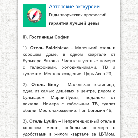
Авторские экскурсии
Гиды творческих профессий
гарантия лучшей цены
II).
Гостиницы Софии
1).
Отель Baldzhieva
– Маленький отель в
хорошем доме, в одном квартале от
бульвара Витоша. Чистые и уютные номера
с телефонами, холодильниками, ТВ и
туалетом. Местонахождение: Царь Асен 23;
2).
Отель Enny
– Маленькая гостиница,
одна из самых дешёвых в центре, рядом с
бульваром Марии-Луизы, недалеко от
вокзала. Номера с кабельным ТВ, туалет
общий. Местонахождение: Поп Богомил 46;
3).
Отель Lyulin
– Непретенциозный отель в
хорошем месте, небольшие номера с
удобствами в жилом квартале за ЦУМом.