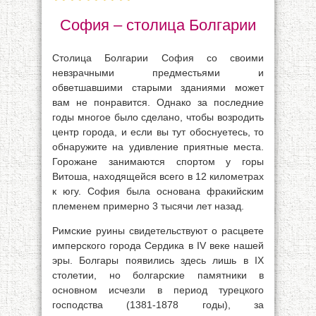
София – столица Болгарии
Столица Болгарии София со своими
невзрачными предместьями и
обветшавшими старыми зданиями может
вам не понравится. Однако за последние
годы многое было сделано, чтобы возродить
центр города, и если вы тут обоснуетесь, то
обнаружите на удивление приятные места.
Горожане занимаются спортом у горы
Витоша, находящейся всего в 12 километрах
к югу. София была основана фракийским
племенем примерно 3 тысячи лет назад.
Римские руины свидетельствуют о расцвете
имперского города Сердика в IV веке нашей
эры. Болгары появились здесь лишь в IX
столетии, но болгарские памятники в
основном исчезли в период турецкого
господства (1381-1878 годы), за