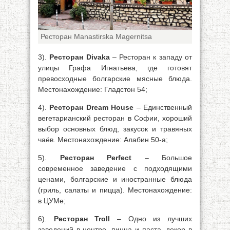
Ресторан Manastirska Magernitsa
3).
Ресторан Divaka
– Ресторан к западу от
улицы Графа Игнатьева, где готовят
превосходные болгарские мясные блюда.
Местонахождение: Гладстон 54;
4).
Ресторан Dream House
– Единственный
вегетарианский ресторан в Софии, хороший
выбор основных блюд, закусок и травяных
чаёв. Местонахождение: Алабин 50-а;
5).
Ресторан Perfect
– Большое
современное заведение с подходящими
ценами, болгарские и иностранные блюда
(гриль, салаты и пицца). Местонахождение:
в ЦУМе;
6).
Ресторан Troll
– Одно из лучших
заведений в центре, пицца и паста, декор в