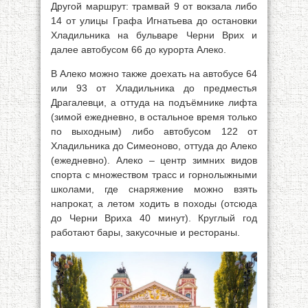
Другой маршрут: трамвай 9 от вокзала либо
14 от улицы Графа Игнатьева до остановки
Хладильника на бульваре Черни Врих и
далее автобусом 66 до курорта Алеко.
В Алеко можно также доехать на автобусе 64
или 93 от Хладильника до предместья
Драгалевци, а оттуда на подъёмнике лифта
(зимой ежедневно, в остальное время только
по выходным) либо автобусом 122 от
Хладильника до Симеоново, оттуда до Алеко
(ежедневно). Алеко – центр зимних видов
спорта с множеством трасс и горнолыжными
школами, где снаряжение можно взять
напрокат, а летом ходить в походы (отсюда
до Черни Вриха 40 минут). Круглый год
работают бары, закусочные и рестораны.