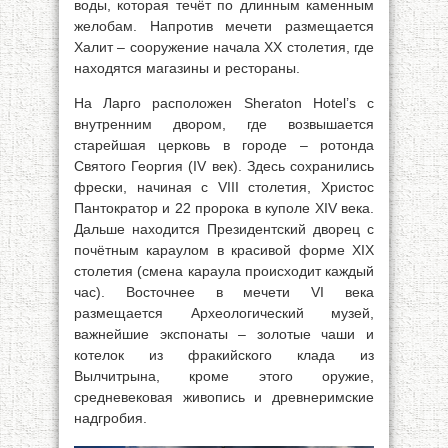
воды, которая течёт по длинным каменным
желобам. Напротив мечети размещается
Халит – сооружение начала XX столетия, где
находятся магазины и рестораны.
На Ларго расположен Sheraton Hotel’s с
внутренним двором, где возвышается
старейшая церковь в городе – ротонда
Святого Георгия (IV век). Здесь сохранились
фрески, начиная с VIII столетия, Христос
Пантократор и 22 пророка в куполе XIV века.
Дальше находится Президентский дворец с
почётным караулом в красивой форме XIX
столетия (смена караула происходит каждый
час). Восточнее в мечети VI века
размещается Археологический музей,
важнейшие экспонаты – золотые чаши и
котелок из фракийского клада из
Вылчитрына, кроме этого оружие,
средневековая живопись и древнеримские
надгробия.