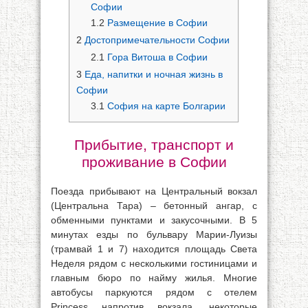
Софии
1.2
Размещение в Софии
2
Достопримечательности Софии
2.1
Гора Витоша в Софии
3
Еда, напитки и ночная жизнь в
Софии
3.1
София на карте Болгарии
Прибытие, транспорт и
проживание в Софии
Поезда прибывают на Центральный вокзал
(Центральна Тара) – бетонный ангар, с
обменными пунктами и закусочными. В 5
минутах езды по бульвару Марии-Луизы
(трамвай 1 и 7) находится площадь Света
Неделя рядом с несколькими гостиницами и
главным бюро по найму жилья. Многие
автобусы паркуются рядом с отелем
Princess напротив вокзала, некоторые