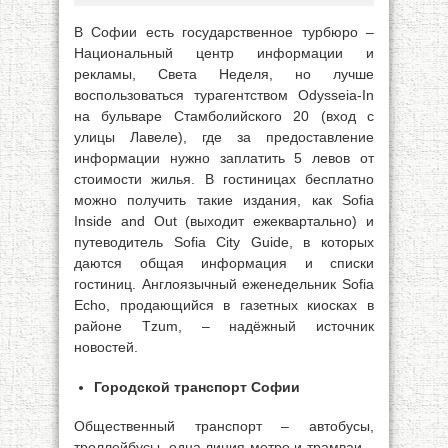
В Софии есть государственное турбюро –
Национальный центр информации и
рекламы, Света Неделя, но лучше
воспользоваться турагентством Odysseia-In
на бульваре Стамболийского 20 (вход с
улицы Лавеле), где за предоставление
информации нужно заплатить 5 левов от
стоимости жилья. В гостиницах бесплатно
можно получить такие издания, как Sofia
Inside and Out (выходит ежеквартально) и
путеводитель Sofia City Guide, в которых
даются общая информация и списки
гостиниц. Англоязычный еженедельник Sofia
Echo, продающийся в газетных киосках в
районе Tzum, – надёжный источник
новостей.
Городской транспорт Софии
Общественный транспорт – автобусы,
троллейбусы, одна линия метро и трамваи –