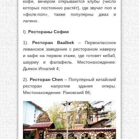
кофе, вечером открываются клубы (число
которых постоянно растёт), где звучат поп и
«фолк-поп», также популярны джаз и
латино.
I).
Рестораны Софии
1).
Ресторан Baalbek
– Первоклассное
ливанское заведение с рестораном наверху
и кафе на первом этаже, где готовят кебаб,
шаурму и фалафель. Местонахождение:
Дьякон Игнатий 4;
2).
Ресторан Chen
– Популярный китайский
ресторан напротив здания оперы.
Местонахождение: Раковский 86;