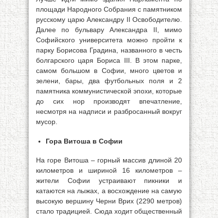
площади Народного Собрания с памятником
русскому царю Александру II Освободителю.
Далее по бульвару Александра II, мимо
Софийского университета можно пройти к
парку Борисова Градина, названного в честь
болгарского царя Бориса III. В этом парке,
самом большом в Софии, много цветов и
зелени, бары, два футбольных поля и 2
памятника коммунистической эпохи, которые
до сих нор производят впечатление,
несмотря на надписи и разбросанный вокруг
мусор.
Гора Витоша в Софии
На горе Витоша – горный массив длиной 20
километров и шириной 16 километров –
жители Софии устраивают пикники и
катаются на лыжах, а восхождение на самую
высокую вершину Черни Врих (2290 метров)
стало традицией. Сюда ходит общественный