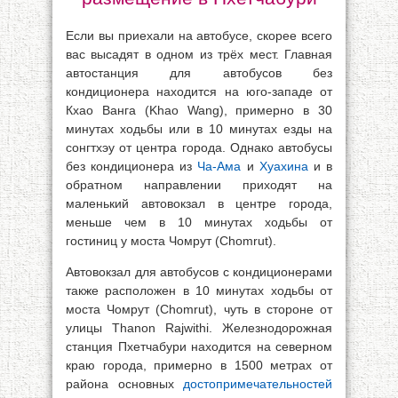
Если вы приехали на автобусе, скорее всего
вас высадят в одном из трёх мест. Главная
автостанция для автобусов без
кондиционера находится на юго-западе от
Кхао Ванга (Khao Wang), примерно в 30
минутах ходьбы или в 10 минутах езды на
сонгтхэу от центра города. Однако автобусы
без кондиционера из
Ча-Ама
и
Хуахина
и в
обратном направлении приходят на
маленький автовокзал в центре города,
меньше чем в 10 минутах ходьбы от
гостиниц у моста Чомрут (Chomrut).
Автовокзал для автобусов с кондиционерами
также расположен в 10 минутах ходьбы от
моста Чомрут (Chomrut), чуть в стороне от
улицы Thanon Rajwithi. Железнодорожная
станция Пхетчабури находится на северном
краю города, примерно в 1500 метрах от
района основных
достопримечательностей