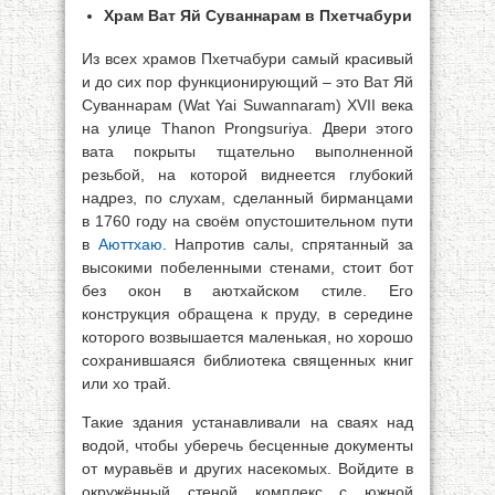
Храм Ват Яй Суваннарам в Пхетчабури
Из всех храмов Пхетчабури самый красивый
и до сих пор функционирующий – это Ват Яй
Суваннарам (Wat Yai Suwannaram) XVII века
на улице Thanon Prongsuriya. Двери этого
вата покрыты тщательно выполненной
резьбой, на которой виднеется глубокий
надрез, по слухам, сделанный бирманцами
в 1760 году на своём опустошительном пути
в
Аюттхаю
. Напротив салы, спрятанный за
высокими побеленными стенами, стоит бот
без окон в аютхайском стиле. Его
конструкция обращена к пруду, в середине
которого возвышается маленькая, но хорошо
сохранившаяся библиотека священных книг
или хо трай.
Такие здания устанавливали на сваях над
водой, чтобы уберечь бесценные документы
от муравьёв и других насекомых. Войдите в
окружённый стеной комплекс с южной