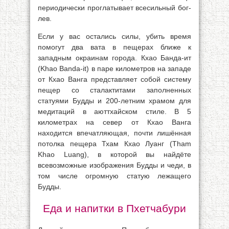
периодически проглатывает всесильный бог-
лев.
Если у вас остались силы, убить время
помогут два вата в пещерах ближе к
западным окраинам города. Кхао Банда-ит
(Khao Banda-it) в паре километров на западе
от Кхао Ванга представляет собой систему
пещер со сталактитами заполненных
статуями Будды и 200-летним храмом для
медитаций в аюттхайском стиле. В 5
километрах на север от Кхао Ванга
находится впечатляющая, почти лишённая
потолка пещера Тхам Кхао Луанг (Tham
Khao Luang), в которой вы найдёте
всевозможные изображения Будды и чеди, в
том числе огромную статую лежащего
Будды.
Еда и напитки в Пхетчабури