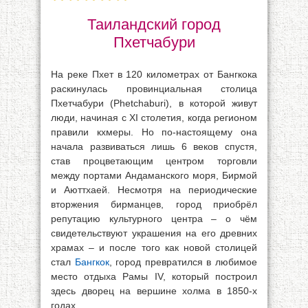
Таиландский город
Пхетчабури
На реке Пхет в 120 километрах от Бангкока
раскинулась провинциальная столица
Пхетчабури (Phetchaburi), в которой живут
люди, начиная с XI столетия, когда регионом
правили кхмеры. Но по-настоящему она
начала развиваться лишь 6 веков спустя,
став процветающим центром торговли
между портами Андаманского моря, Бирмой
и Аюттхаей. Несмотря на периодические
вторжения бирманцев, город приобрёл
репутацию культурного центра – о чём
свидетельствуют украшения на его древних
храмах – и после того как новой столицей
стал
Бангкок
, город превратился в любимое
место отдыха Рамы IV, который построил
здесь дворец на вершине холма в 1850-х
годах.