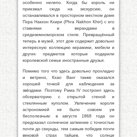
особенно нелепо. Когда бы король ни
приезжал сюда на экскурсию, он
останавливался в просторном местном доме
Пхра Накхон Кхири (Phra Nakhon Khiri) с его
ставнями и верандами в
средиземноморском стиле. Превращённый
теперь в музей, этот дом содержит довольно
интересную коллекцию керамики, мебели и
других предметов которые подарили
королевской семье иностранные друзья.
Помимо того что здесь довольно прохладно
и ветрено, Кхао Ванг также оказался
хорошей точкой для наблюдения за
звёздами. Поэтому Рама IV построил здесь
обсерваторию с открытой стеной и
стеклянным куполом. Увлечение короля
астрономией не было совсем уж
бесполезным: в августе 1868 года он
предсказал солнечное затмение с точностью
почти до секунды, тем самым победив почти
вековой страх тайцев, что солнце