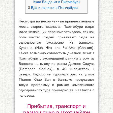
Кхао Банда-ит в Пхетчабури
3
Еда и напитки в Пхетчабури
Несмотря на несомненные привлекательные
места старого квартала, Пхетчабури видит
мало желающих переночевать здесь, так как
большинство людей приезжают сюда на
однодневную экскурсию из Бангкока,
Хуахина (Hua Hin) или Ча-Aма (Cha-am).
Также возможно совместить дневной визит в
Пхетчабури с экспедицией ранним утром из
Бангкока на плавучие рынки Дамнен Садуак
(Damnoen Saduak), в 40 километрах к
северу. Недорогие туроператоры на улице
Thanon Khao San в Бангкоке предлагают
такую программу в рамках комплексного
однодневного тура примерно за 600 батов с
человека.
Прибытие, транспорт и
размещение в Пхетчабури