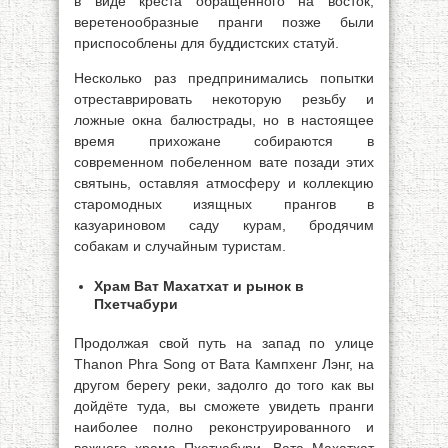
в виде креста обращённого на восток,
веретенообразные пранги позже были
приспособлены для буддистских статуй.
Несколько раз предпринимались попытки
отреставрировать некоторую резьбу и
ложные окна балюстрады, но в настоящее
время прихожане собираются в
современном побеленном вате позади этих
святынь, оставляя атмосферу и коллекцию
старомодных изящных прангов в
казуариновом саду курам, бродячим
собакам и случайным туристам.
Храм Ват Махатхат и рынок в
Пхетчабури
Продолжая свой путь на запад по улице
Thanon Phra Song от Вата Кампхенг Лэнг, на
другом берегу реки, задолго до того как вы
дойдёте туда, вы сможете увидеть пранги
наиболее полно реконструированного и