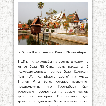
Храм Ват Кампхенг Лэнг в Пхетчабури
В 15 минутах ходьбы на восток, а затем на
юг от Вата Яй Суваннарам находятся 5
полуразрушенных прангов Вата Кампхенг
Лэнг (Wat Kamphaeng Laeng) на улице
Thanon Phra Song, которые позволяют
предположить, что Пхетчабури был
кхмерским поселением на самом южном
краю их империи. Построенные для
хранения индуистских богов и выполненные