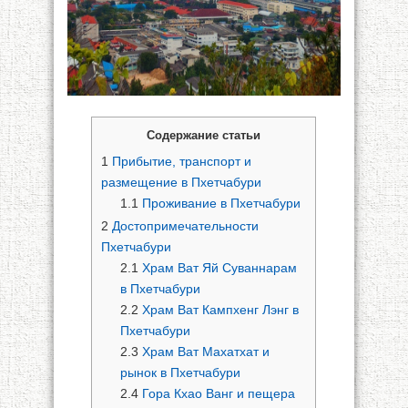
Содержание статьи
1
Прибытие, транспорт и
размещение в Пхетчабури
1.1
Проживание в Пхетчабури
2
Достопримечательности
Пхетчабури
2.1
Храм Ват Яй Суваннарам
в Пхетчабури
2.2
Храм Ват Кампхенг Лэнг в
Пхетчабури
2.3
Храм Ват Махатхат и
рынок в Пхетчабури
2.4
Гора Кхао Ванг и пещера