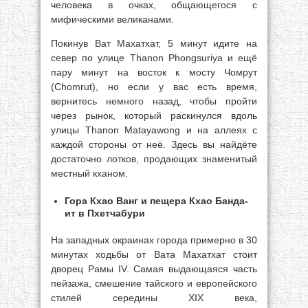
человека в очках, общающегося с
мифическими великанами.
Покинув Ват Махатхат, 5 минут идите на
север по улице Thanon Phongsuriya и ещё
пару минут на восток к мосту Чомрут
(Chomrut), но если у вас есть время,
вернитесь немного назад, чтобы пройти
через рынок, который раскинулся вдоль
улицы Thanon Matayawong и на аллеях с
каждой стороны от неё. Здесь вы найдёте
достаточно лотков, продающих знаменитый
местный кханом.
Гора Кхао Ванг и пещера Кхао Банда-
ит в Пхетчабури
На западных окраинах города примерно в 30
минутах ходьбы от Вата Махатхат стоит
дворец Рамы IV. Самая выдающаяся часть
пейзажа, смешение тайского и европейского
стилей середины XIX века,