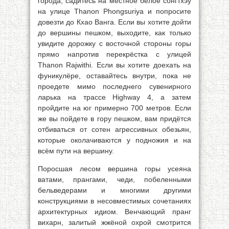
города, садитесь на местное белое сонгтхэу
на улице Thanon Phongsuriya и попросите
довезти до Кхао Ванга. Если вы хотите дойти
до вершины пешком, выходите, как только
увидите дорожку с восточной стороны горы
прямо напротив перекрёстка с улицей
Thanon Rajwithi. Если вы хотите доехать на
фуникулёре, оставайтесь внутри, пока не
проедете мимо последнего сувенирного
ларька на трассе Highway 4, а затем
пройдите на юг примерно 700 метров. Если
же вы пойдете в гору пешком, вам придётся
отбиваться от сотен агрессивных обезьян,
которые околачиваются у подножия и на
всём пути на вершину.
Поросшая лесом вершина горы усеяна
ватами, прангами, чеди, побеленными
бельведерами и многими другими
конструкциями в несовместимых сочетаниях
архитектурных идиом. Венчающий пранг
вихарн, залитый жжёной охрой смотрится