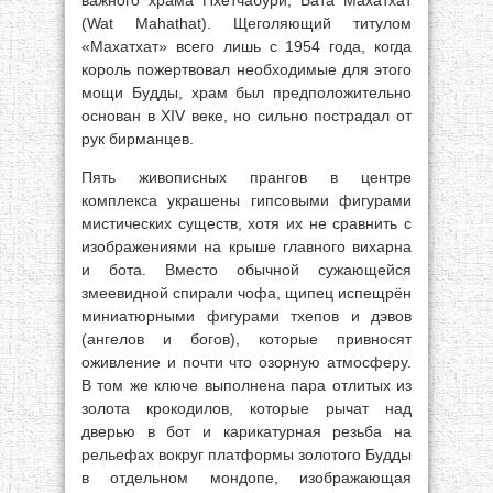
важного храма Пхетчабури, Вата Махатхат
(Wat Mahathat). Щеголяющий титулом
«Махатхат» всего лишь с 1954 года, когда
король пожертвовал необходимые для этого
мощи Будды, храм был предположительно
основан в XIV веке, но сильно пострадал от
рук бирманцев.
Пять живописных прангов в центре
комплекса украшены гипсовыми фигурами
мистических существ, хотя их не сравнить с
изображениями на крыше главного вихарна
и бота. Вместо обычной сужающейся
змеевидной спирали чофа, щипец испещрён
миниатюрными фигурами тхепов и дэвов
(ангелов и богов), которые привносят
оживление и почти что озорную атмосферу.
В том же ключе выполнена пара отлитых из
золота крокодилов, которые рычат над
дверью в бот и карикатурная резьба на
рельефах вокруг платформы золотого Будды
в отдельном мондопе, изображающая