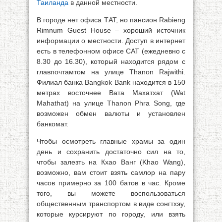
Таиланда
в данной местности.
В городе нет офиса ТАТ, но пансион Rabieng
Rimnum Guest House – хороший источник
информации о местности. Доступ в интернет
есть в телефонном офисе CAT (ежедневно с
8.30 до 16.30), который находится рядом с
главпочтамтом на улице Thanon Rajwithi.
Филиал банка Bangkok Bank находится в 150
метрах восточнее Вата Махатхат (Wat
Mahathat) на улице Thanon Phra Song, где
возможен обмен валюты и установлен
банкомат.
Чтобы осмотреть главные храмы за один
день и сохранить достаточно сил на то,
чтобы залезть на Кхао Ванг (Khao Wang),
возможно, вам стоит взять самлор на пару
часов примерно за 100 батов в час. Кроме
того, вы можете воспользоваться
общественным транспортом в виде сонгтхэу,
которые курсируют по городу, или взять