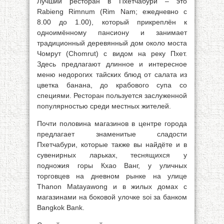
Лучший ресторан в Пхетчабури – это
Rabieng Rimnum (Rim Nam; ежедневно с
8.00 до 1.00), который прикреплён к
одноимённому пансиону и занимает
традиционный деревянный дом около моста
Чомрут (Chomrut) с видом на реку Пхет.
Здесь предлагают длинное и интересное
меню недорогих тайских блюд от салата из
цветка банана, до крабового супа со
специями. Ресторан пользуется заслуженной
популярностью среди местных жителей.
Почти половина магазинов в центре города
предлагает знаменитые сладости
Пхетчабури, которые также вы найдёте и в
сувенирных ларьках, теснящихся у
подножия горы Кхао Ванг, у уличных
торговцев на дневном рынке на улице
Thanon Matayawong и в жилых домах с
магазинами на боковой улочке soi за банком
Bangkok Bank.