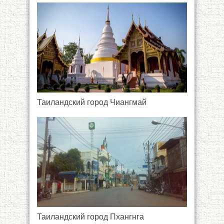
Таиландский город Чиангмай
Таиландский город Пхангнга