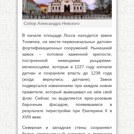
Собор Александра Невского
В начале площади Лосси находится замок
Тоомпеа, на месте первоначальных датских
фортификационных сооружений. Нынешний
замок – потомок каменной крепости,
построенной немецкими рыцарями-
меченосцами, которые в 1227 году изгнали
датчан и сохраняли власть до 1238 года
(когда вернулись датчане). Замок
подвергался изменениям при каждом новом
правителе, который вывешивал на нём свой
флаг. Сейчас он выделяется ярко-розовым
барочным фасадом, появившимся в
результате перестройки при Екатерине II в
XVIII веке.
Северная и западная стены сохраняют
более оригинальный характер и включают