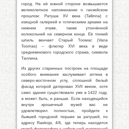
город. На её южной стороне возвышается
великолепное напоминание о ганзейском
прошлом: Ратуша XV века (Tallinna) с
изящной галереей и готическими арками на
нижнем этаже, также утончённой
колокольней на северном конце. Её тонкий
шпиль венчает Старый Тоомас (Vana
Toomas) – флюгер XVI века в виде
средневекового городского стража, символа
Таллина.
Из других старинных построек на площади
особого внимания заслуживает аптека в
северо-восточном углу, сплошной белый
фасад которой датирован XVII веком, хотя
само здание существовало уже в 1422 году,
а может быть, и раньше. Если находящийся
внутри крошечный музей вас не
удовлетворил полностью, пройдите к
бывшей городской тюрьме за ратушей, по
адресу Raekoja, 4/6, где теперь находится
музей фотографии с небольшой интересной