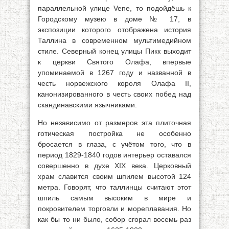
параллельной улице Vene, то подойдёшь к
Городскому музею в доме № 17, в
экспозиции которого отображена история
Таллина в современном мультимедийном
стиле. Северный конец улицы Пикк выходит
к церкви Святого Олафа, впервые
упоминаемой в 1267 году и названной в
честь норвежского короля Олафа II,
канонизированного в честь своих побед над
скандинавскими язычниками.
Но независимо от размеров эта плиточная
готическая постройка не особенно
бросается в глаза, с учётом того, что в
период 1829-1840 годов интерьер оставался
совершенно в духе XIX века. Церковный
храм славится своим шпилем высотой 124
метра. Говорят, что таллинцы считают этот
шпиль самым высоким в мире и
покровителем торговли и мореплавания. Но
как бы то ни было, собор сгорал восемь раз