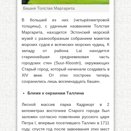
Башня Толстая Маргарита
В большей из них (четырёхметровой
толщины), с удачным названием Толстая
Маргарита, находится Эстонский морской
музей с разнообразным собранием макетов
морских судов и всяческих морских чудищ. К
западу от района Lai находится
стариннейшая средневековая часть
городских стен (Suur-Kloostri), окружающих
Старый город, который начинали создавать в
XIV веке. От этих построек теперь
сохранились лишь восемнадцать башен.
Ближе к окраинам Таллина
Лесной массив парка Кадриорг в 2
километрах восточнее Старого города был
заложен согласно повелению русского царя
Петра I, впервые посетившего Таллин в 1711
году, спустя год после завоевания этих мест