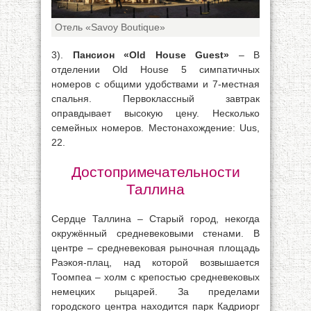
Отель «Savoy Boutique»
3).
Пансион «Old House Guest»
– В
отделении Old House 5 симпатичных
номеров с общими удобствами и 7-местная
спальня. Первоклассный завтрак
оправдывает высокую цену. Несколько
семейных номеров. Местонахождение: Uus,
22.
Достопримечательности
Таллина
Сердце Таллина – Старый город, некогда
окружённый средневековыми стенами. В
центре – средневековая рыночная площадь
Раэкоя-плац, над которой возвышается
Тоомпеа – холм с крепостью средневековых
немецких рыцарей. За пределами
городского центра находится парк Кадриорг