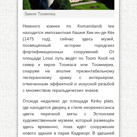
Замок Тоомпеа
Немного южнее по Komandandi tee
находится импозантная башня Кик-ин-де-Кёк
(1475 год), сейчас здесь музей,
посвящённый истории городских
фортификационных сооружений. От
площади Lossi путь ведёт по Toom Kooli на
север к кирхе Тоомаса или Тоомкирик,
снаружи не вполне презентабельному
лютеранскому храму с интерьером,
отмеченным эффектной и искусной резьбой
с множеством геральдических знаков.
Отсюда недалеко до площади Kiriku plats,
где находится дворец в стиле неоренессанса
цвета перечной мяты с Эстонским
художественным музеем, который размещён
здесь временно, пока идёт сооружение
нового здания в парке Кадриорг. В здешней