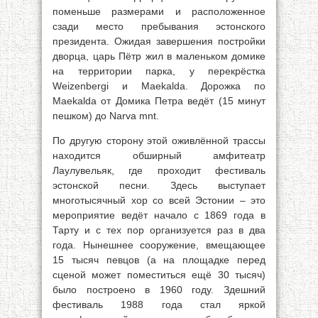
поменьше размерами и расположенное
сзади место пребывания эстонского
президента. Ожидая завершения постройки
дворца, царь Пётр жил в маленьком домике
на территории парка, у перекрёстка
Weizenbergi и Maekalda. Дорожка по
Maekalda от Домика Петра ведёт (15 минут
пешком) до Narva mnt.
По другую сторону этой оживлённой трассы
находится обширный амфитеатр
Лаулувельяк, где проходит фестиваль
эстонской песни. Здесь выступает
многотысячный хор со всей Эстонии – это
мероприятие ведёт начало с 1869 года в
Тарту и с тех пор организуется раз в два
года. Нынешнее сооружение, вмещающее
15 тысяч певцов (а на площадке перед
сценой может поместиться ещё 30 тысяч)
было построено в 1960 году. Здешний
фестиваль 1988 года стал яркой