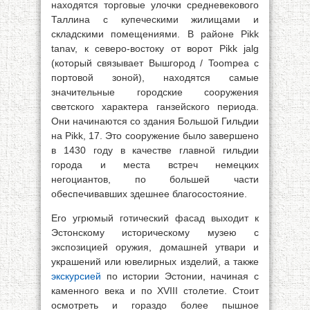
находятся торговые улочки средневекового
Таллина с купеческими жилищами и
складскими помещениями. В районе Pikk
tanav, к северо-востоку от ворот Pikk jalg
(который связывает Вышгород / Toompea с
портовой зоной), находятся самые
значительные городские сооружения
светского характера ганзейского периода.
Они начинаются со здания Большой Гильдии
на Pikk, 17. Это сооружение было завершено
в 1430 году в качестве главной гильдии
города и места встреч немецких
негоциантов, по большей части
обеспечивавших здешнее благосостояние.
Его угрюмый готический фасад выходит к
Эстонскому историческому музею с
экспозицией оружия, домашней утвари и
украшений или ювелирных изделий, а также
экскурсией
по истории Эстонии, начиная с
каменного века и по XVIII столетие. Стоит
осмотреть и гораздо более пышное