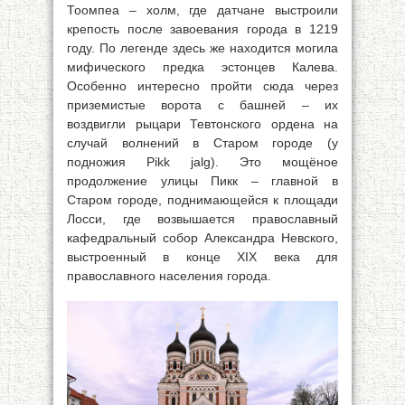
Тоомпеа – холм, где датчане выстроили
крепость после завоевания города в 1219
году. По легенде здесь же находится могила
мифического предка эстонцев Калева.
Особенно интересно пройти сюда через
приземистые ворота с башней – их
воздвигли рыцари Тевтонского ордена на
случай волнений в Старом городе (у
подножия Pikk jalg). Это мощёное
продолжение улицы Пикк – главной в
Старом городе, поднимающейся к площади
Лосси, где возвышается православный
кафедральный собор Александра Невского,
выстроенный в конце XIX века для
православного населения города.