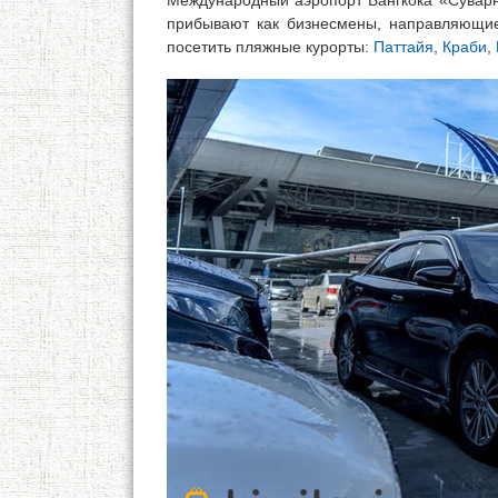
Международный аэропорт Бангкока «Сувар
прибывают как бизнесмены, направляющиес
посетить пляжные курорты:
Паттайя
,
Краби
,