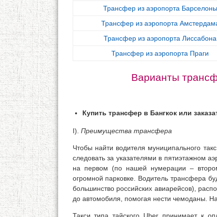
Трансфер из аэропорта Барселон
Трансфер из аэропорта Амстердам
Трансфер из аэропорта Лиссабона
Трансфер из аэропорта Праги
Варианты трансф
Купить трансфер в Бангкок или заказа
I).
Преимущества трансфера
Чтобы найти водителя муниципального такс
следовать за указателями в пятиэтажном аэр
на первом (по нашей нумерации – втором
огромной парковке. Водитель трансфера бу
большинство российских авиарейсов), расп
до автомобиля, помогая нести чемоданы. На
Такси типа тайского Uber принимает к о