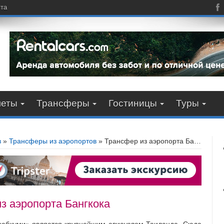
пта
леты
Трансферы
Гостиницы
Туры
в
»
Трансферы из аэропортов
»
Трансфер из аэропорта Бангкока
з аэропорта Бангкока