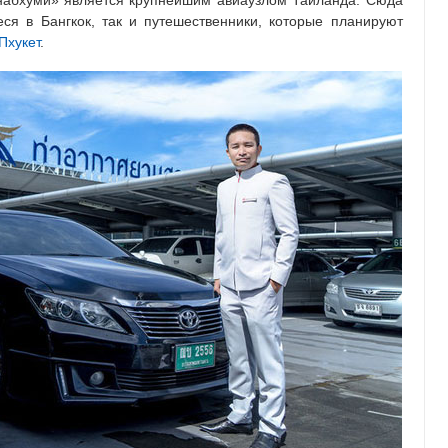
набхуми» является крупнейшим авиаузлом Таиланда. Сюда
я в Бангкок, так и путешественники, которые планируют
Пхукет
.