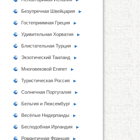
Безупречная Швейцария
►
Гостеприимная Греция
►
Удивительная Хорватия
►
Блистательная Турция
►
Экзотический Таиланд
►
Многовековой Египет
►
Туристическая Россия
►
Солнечная Португалия
►
Бельгия и Люксембург
►
Весёлые Нидерланды
►
Бесподобная Ирландия
►
Романтичная Франция
►