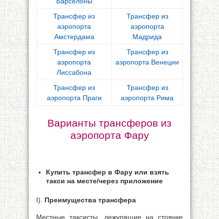
Барселоны
Трансфер из
Трансфер из
аэропорта
аэропорта
Амстердама
Мадрида
Трансфер из
Трансфер из
аэропорта
аэропорта Венеции
Лиссабона
Трансфер из
Трансфер из
аэропорта Праги
аэропорта Рима
Варианты трансферов из
аэропорта Фару
Купить трансфер в Фару или взять
такси на месте/через приложение
I).
Преимущества трансфера
Местные таксисты, дежурящие на стоянке