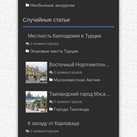
Необычные экскурсии
Случайные статьи
Местность Каппадокия в Турции
0 комментариев
Знаковые места Турции
Восточный Нортгемптоншир
0 комментариев
Малоизвестная Англия
Таиландский город Мэсарианг
0 комментариев
Города Таиланда
К западу от Карловаца
0 комментариев