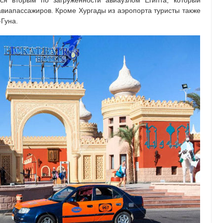
ся вторым по загруженности авиаузлом Египта, который
виапассажиров. Кроме Хургады из аэропорта туристы также
Гуна.