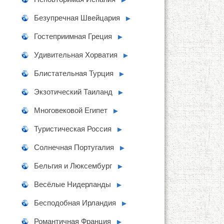
Безупречная Швейцария
►
Гостеприимная Греция
►
Удивительная Хорватия
►
Блистательная Турция
►
Экзотический Таиланд
►
Многовековой Египет
►
Туристическая Россия
►
Солнечная Португалия
►
Бельгия и Люксембург
►
Весёлые Нидерланды
►
Бесподобная Ирландия
►
Романтичная Франция
►