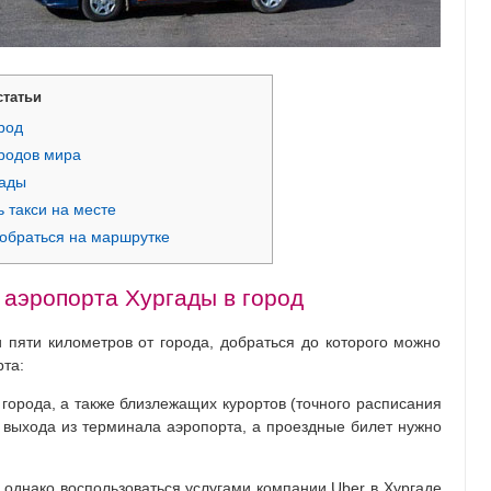
статьи
род
родов мира
гады
 такси на месте
добраться на маршрутке
 аэропорта Хургады в город
 пяти километров от города, добраться до которого можно
та:
 города, а также близлежащих курортов (точного расписания
е выхода из терминала аэропорта, а проездные билет нужно
, однако воспользоваться услугами компании Uber в Хургаде