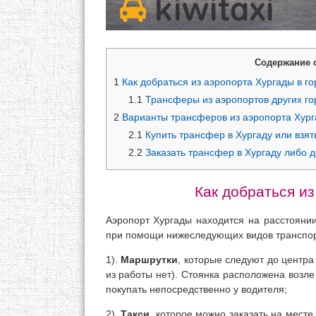
Содержание 
1
Как добраться из аэропорта Хургады в го
1.1
Трансферы из аэропортов других го
2
Варианты трансферов из аэропорта Хур
2.1
Купить трансфер в Хургаду или взять
2.2
Заказать трансфер в Хургаду либо 
Как добраться из
Аэропорт Хургады находится на расстоянии
при помощи нижеследующих видов транспор
1).
Маршрутки
, которые следуют до центра
из работы нет). Стоянка расположена возл
покупать непосредственно у водителя;
2).
Такси
, которое можно заказать на месте