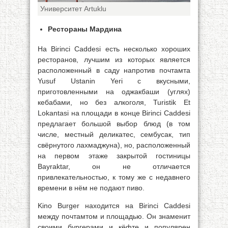
Университет Artuklu
Рестораны Мардина
На Birinci Caddesi есть несколько хороших
ресторанов, лучшим из которых является
расположенный в саду напротив почтамта
Yusuf Ustanin Yeri с вкусными,
приготовленными на оджакбаши (углях)
кебабами, но без алкоголя, Turistik Et
Lokantasi на площади в конце Birinci Caddesi
предлагает большой выбор блюд (в том
числе, местный деликатес, сембусак, тип
свёрнутого лахмаджуна), но, расположенный
на первом этаже закрытой гостиницы
Bayraktar, он не отличается
привлекательностью, к тому же с недавнего
времени в нём не подают пиво.
Kino Burger находится на Birinci Caddesi
между почтамтом и площадью. Он знаменит
своими бургерами и кёфте и популярен