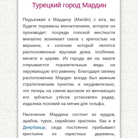
Турецкий город Мардин
Подъезжая к Мардину (Mardin) с юга, вы
будете поражены впечатлением, которое он
производит: посреди плоской местности
внезапно возникает скала с крепостью на
вершине, к склонам которой лепятся
расположенные ярусами дома, особняки,
мечети и церкви. Из города же на закате
открываются поразительные виды на
окружающую его равнину. Благодаря своему
расположению Мардин всегда был важным
стратегическим пунктом, и неудивительно,
что теперь на самом высоком из венчающих
его зубчатых утёсов установлен радар,
издалека похожий на мячик для гольфа.
Население Мардина состоит из курдов,
арабов, турок, сирийских христиан. Как и в
Диярбакыр
, сюда постоянно прибывают
крестьяне из окрестных деревень,