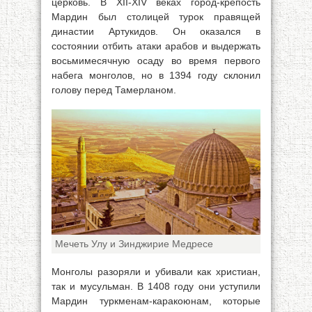
церковь. В XII-XIV веках город-крепость
Мардин был столицей турок правящей
династии Артукидов. Он оказался в
состоянии отбить атаки арабов и выдержать
восьмимесячную осаду во время первого
набега монголов, но в 1394 году склонил
голову перед Тамерланом.
Мечеть Улу и Зинджирие Медресе
Монголы разоряли и убивали как христиан,
так и мусульман. В 1408 году они уступили
Мардин туркменам-каракоюнам, которые