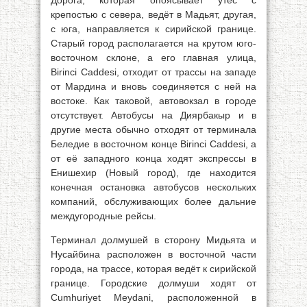
Дорога, которая опоясывает утёс с
крепостью с севера, ведёт в Мадьят, другая,
с юга, направляется к сирийской границе.
Старый город располагается на крутом юго-
восточном склоне, а его главная улица,
Birinci Caddesi, отходит от трассы на западе
от Мардина и вновь соединяется с ней на
востоке. Как таковой, автовокзал в городе
отсутствует. Автобусы на Диярбакыр и в
другие места обычно отходят от терминала
Беледие в восточном конце Birinci Caddesi, а
от её западного конца ходят экспрессы в
Енишехир (Новый город), где находится
конечная остановка автобусов нескольких
компаний, обслуживающих более дальние
междугородные рейсы.
Терминал долмушей в сторону Мидьята и
Нусайбина расположен в восточной части
города, на трассе, которая ведёт к сирийской
границе. Городские долмуши ходят от
Cumhuriyet Meydani, расположенной в