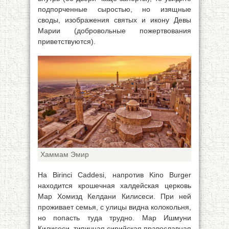
подпорченные сыростью, но изящные
своды, изображения святых и икону Девы
Марии (добровольные пожертвования
приветствуются).
Хаммам Эмир
Ha Birinci Caddesi, напротив Kino Burger
находится крошечная халдейская церковь
Мар Хомизд Келдани Килисеси. При ней
проживает семья, с улицы видна колокольня,
но попасть туда трудно. Мар Ишмуни
Килисеси, типичная сирийская православная