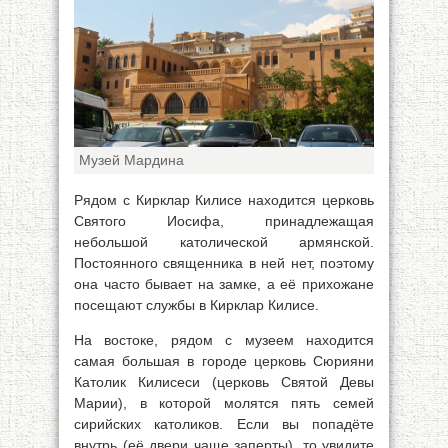
Музей Мардина
Рядом с Кирклар Килисе находится церковь
Святого Иосифа, принадлежащая
небольшой католической армянской.
Постоянного священника в ней нет, поэтому
она часто бывает на замке, а её прихожане
посещают службы в Кирклар Килисе.
На востоке, рядом с музеем находится
самая большая в городе церковь Сюрияни
Католик Килисеси (церковь Святой Девы
Марии), в которой молятся пять семей
сирийских католиков. Если вы попадёте
внутрь (её двери чаще заперты), то увидите