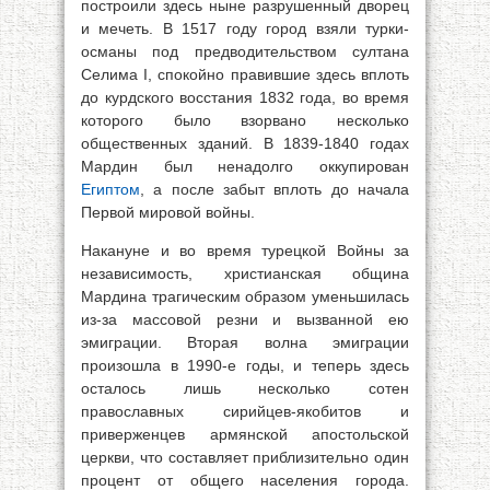
построили здесь ныне разрушенный дворец
и мечеть. В 1517 году город взяли турки-
османы под предводительством султана
Селима I, спокойно правившие здесь вплоть
до курдского восстания 1832 года, во время
которого было взорвано несколько
общественных зданий. В 1839-1840 годах
Мардин был ненадолго оккупирован
Египтом
, а после забыт вплоть до начала
Первой мировой войны.
Накануне и во время турецкой Войны за
независимость, христианская община
Мардина трагическим образом уменьшилась
из-за массовой резни и вызванной ею
эмиграции. Вторая волна эмиграции
произошла в 1990-е годы, и теперь здесь
осталось лишь несколько сотен
православных сирийцев-якобитов и
приверженцев армянской апостольской
церкви, что составляет приблизительно один
процент от общего населения города.