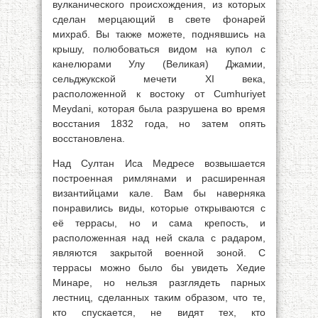
вулканического происхождения, из которых
сделан мерцающий в свете фонарей
михраб. Вы также можете, поднявшись на
крышу, полюбоваться видом на купол с
канелюрами Улу (Великая) Джамии,
сельджукской мечети XI века,
расположенной к востоку от Cumhuriyet
Meydani, которая была разрушена во время
восстания 1832 года, но затем опять
восстановлена.
Над Султан Иса Медресе возвышается
построенная римлянами и расширенная
византийцами кале. Вам бы наверняка
понравились виды, которые открываются с
её террасы, но и сама крепость, и
расположенная над ней скала с радаром,
являются закрытой военной зоной. С
террасы можно было бы увидеть Хедие
Минаре, но нельзя разглядеть парных
лестниц, сделанных таким образом, что те,
кто спускается, не видят тех, кто