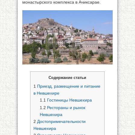
монастырского комплекса в Ачиксарае.
Содержание статьи
1
Приезд, размещение и питание
в Невшехире
1.1
Гостиницы Невшехира
1.2
Рестораны и рынок
Невшехира
2
Достопримечательности
Невшехира