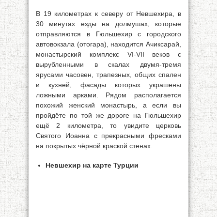
В 19 километрах к северу от Невшехира, в
30 минутах езды на долмушах, которые
отправляются в Гюльшехир с городского
автовокзала (отогара), находится Ачиксарай,
монастырский комплекс VI-VII веков с
вырубленными в скалах двумя-тремя
ярусами часовен, трапезных, общих спален
и кухней, фасады которых украшены
ложными арками. Рядом располагается
похожий женский монастырь, а если вы
пройдёте по той же дороге на Гюльшехир
ещё 2 километра, то увидите церковь
Святого Иоанна с прекрасными фресками
на покрытых чёрной краской стенах.
Невшехир на карте Турции