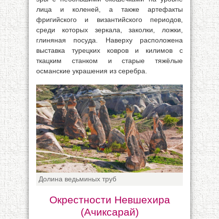
лица и коленей, а также артефакты
фригийского и византийского периодов,
среди которых зеркала, заколки, ложки,
глиняная посуда. Наверху расположена
выставка турецких ковров и килимов с
ткацким станком и старые тяжёлые
османские украшения из серебра.
Долина ведьминых труб
Окрестности Невшехира
(Ачиксарай)