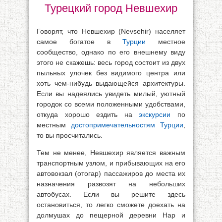
Турецкий город Невшехир
Говорят, что Невшехир (Nevsehir) населяет
самое богатое в
Турции
местное
сообщество, однако по его внешнему виду
этого не скажешь: весь город состоит из двух
пыльных улочек без видимого центра или
хоть чем-нибудь выдающейся архитектуры.
Если вы надеялись увидеть милый, уютный
городок со всеми положенными удобствами,
откуда хорошо ездить на
экскурсии
по
местным
достопримечательностям Турции
,
то вы просчитались.
Тем не менее, Невшехир является важным
транспортным узлом, и прибывающих на его
автовокзал (отогар) пассажиров до места их
назначения развозят на небольших
автобусах. Если вы решите здесь
остановиться, то легко сможете доехать на
долмушах до пещерной деревни Нар и