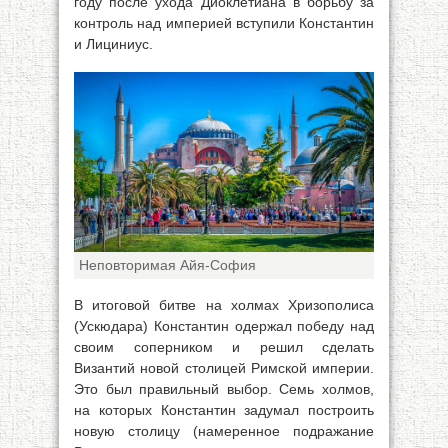
году после ухода Диоклетиана в борьбу за
контроль над империей вступили Константин
и Лициниус.
Неповторимая Айя-София
В итоговой битве на холмах Хризополиса
(Ускюдара) Константин одержал победу над
своим соперником и решил сделать
Византий новой столицей Римской империи.
Это был правильный выбор. Семь холмов,
на которых Константин задумал построить
новую столицу (намеренное подражание