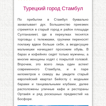
Турецкий город Стамбул
По прибытии в Стамбул буквально
захватывает дух. Большинство приезжих
стремятся в старый город и район площади
Султанахмет, где в переулках теснятся
торговцы с тележками, грузчики переносят
поклажу вдвое больше себя, а вездесущие
мальчишки начищают прохожим обувь. В
барах и кофейнях сидят только мужчины, а
многие женщины ходят с покрытой головой.
Впрочем, это всего лишь один аспект
современного Стамбула, и в паре
километров к северу вы увидите старый
европейский квартал Бейоглу с модными
барами и танцевальными клубами, далее
расположены уличные кафе и рестораны
Ортакёя и ряд роскошных предместий на
Босфоре.