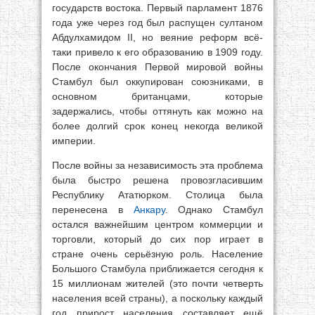
государств востока. Первый парламент 1876
года уже через год был распущен султаном
Абдулхамидом II, но веяние реформ всё-
таки привело к его образованию в 1909 году.
После окончания Первой мировой войны
Стамбул был оккупирован союзниками, в
основном британцами, которые
задержались, чтобы оттянуть как можно на
более долгий срок конец некогда великой
империи.
После войны за независимость эта проблема
была быстро решена провозгласившим
Республику Ататюрком. Столица была
перенесена в
Анкару
. Однако Стамбул
остался важнейшим центром коммерции и
торговли, который до сих пор играет в
стране очень серьёзную роль. Население
Большого Стамбула приближается сегодня к
15 миллионам жителей (это почти четверть
населения всей страны), а поскольку каждый
год прирост населения составляет ещё