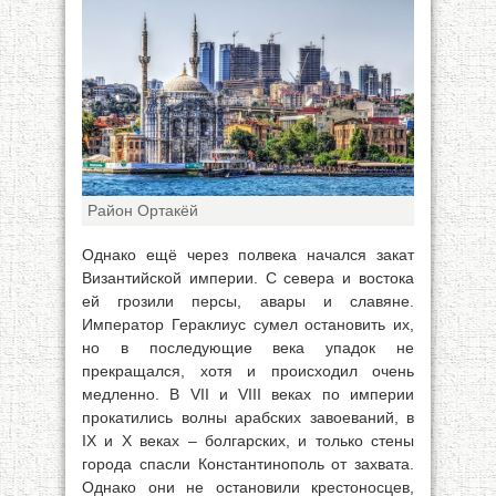
Район Ортакёй
Однако ещё через полвека начался закат
Византийской империи. С севера и востока
ей грозили персы, авары и славяне.
Император Гераклиус сумел остановить их,
но в последующие века упадок не
прекращался, хотя и происходил очень
медленно. В VII и VIII веках по империи
прокатились волны арабских завоеваний, в
IX и X веках – болгарских, и только стены
города спасли Константинополь от захвата.
Однако они не остановили крестоносцев,