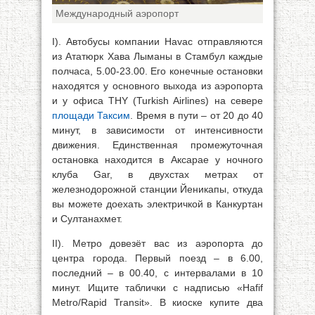
Международный аэропорт
I). Автобусы компании Havac отправляются
из Ататюрк Хава Лыманы в Стамбул каждые
полчаса, 5.00-23.00. Его конечные остановки
находятся у основного выхода из аэропорта
и у офиса THY (Turkish Airlines) на севере
площади Таксим
. Время в пути – от 20 до 40
минут, в зависимости от интенсивности
движения. Единственная промежуточная
остановка находится в Аксарае у ночного
клуба Gar, в двухстах метрах от
железнодорожной станции Йеникапы, откуда
вы можете доехать электричкой в Канкуртан
и Султанахмет.
II). Метро довезёт вас из аэропорта до
центра города. Первый поезд – в 6.00,
последний – в 00.40, с интервалами в 10
минут. Ищите таблички с надписью «Hafif
Metro/Rapid Transit». В киоске купите два