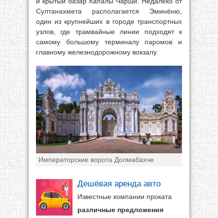
и крытый базар Капалы Чарши. Недалеко от
Султанахмета располагается Эминёню,
один из крупнейших в городе транспортных
узлов, где трамвайные линии подходят к
самому большому терминалу паромов и
главному железнодорожному вокзалу.
Императорские ворота Долмабахче
Дешёвая аренда авто
Известные компании проката
различные предложения