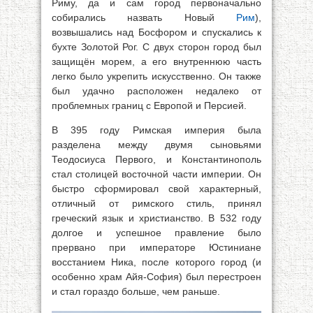
Риму, да и сам город первоначально
собирались назвать Новый
Рим
),
возвышались над Босфором и спускались к
бухте Золотой Рог. С двух сторон город был
защищён морем, а его внутреннюю часть
легко было укрепить искусственно. Он также
был удачно расположен недалеко от
проблемных границ с Европой и Персией.
В 395 году Римская империя была
разделена между двумя сыновьями
Теодосиуса Первого, и Константинополь
стал столицей восточной части империи. Он
быстро сформировал свой характерный,
отличный от римского стиль, принял
греческий язык и христианство. В 532 году
долгое и успешное правление было
прервано при императоре Юстиниане
восстанием Ника, после которого город (и
особенно храм Айя-София) был перестроен
и стал гораздо больше, чем раньше.