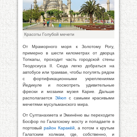
Красоты Голубой мечети
От Мраморного моря к Золотому Рогу,
примерно в шести километрах от дворца
Топкапы, проходит часть городской стены
Теодосиуса II. Сюда легко добраться на
автобусе или трамвае, чтобы погулять рядом
с фортификационными укреплениями
Йедикуле и посмотреть удивительные
фрески и мозаики музея Карие. Дальше
располагается
Эйюп
с самыми красивыми
мечетями мусульманского мира.
От Султанахмета и Эминёню вы переходите
Босфор по Галатскому мосту и попадаете в
портовый
район Каракёй
, а потом к крутым
Галатским холмам, где, собственно, и