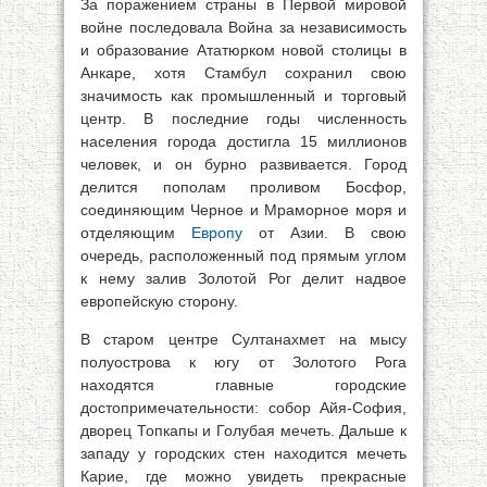
За поражением страны в Первой мировой
войне последовала Война за независимость
и образование Ататюрком новой столицы в
Анкаре, хотя Стамбул сохранил свою
значимость как промышленный и торговый
центр. В последние годы численность
населения города достигла 15 миллионов
человек, и он бурно развивается. Город
делится пополам проливом Босфор,
соединяющим Черное и Мраморное моря и
отделяющим
Европу
от Азии. В свою
очередь, расположенный под прямым углом
к нему залив Золотой Рог делит надвое
европейскую сторону.
В старом центре Султанахмет на мысу
полуострова к югу от Золотого Рога
находятся главные городские
достопримечательности: собор Айя-София,
дворец Топкапы и Голубая мечеть. Дальше к
западу у городских стен находится мечеть
Карие, где можно увидеть прекрасные