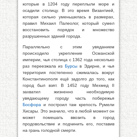
которые в 1204 году переплыли море и
осадили столицу. В это время Византией,
которая сильно уменьшилась в размерах,
правил Михаил Палеолог, который сумел
восстановить порядок и множество
разрушенных зданий города.
Параллельно с этим увяданием
происходило укрепление Османской
империи, чья столица с 1362 года несколько
раз переезжала из
Бурсы
в Эдирне, и чья
территория постепенно сжималась вокруг
Константинополя ещё задолго до того, как
город был взят. В 1452 году Мехмед II
захватил жизненно необходимую
увядающему городу часть побережья
Босфора
и построил там крепость Румели
Хисары. Это значило, что в любой момент он
может помешать ввозить в город
продовольствие и подчинить его, поставив
на грань голодной смерти.