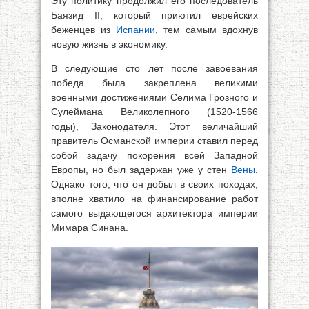
Эту политику продолжил его последователь
Баязид II, который приютил еврейских
беженцев из
Испании
, тем самым вдохнув
новую жизнь в экономику.
В следующие сто лет после завоевания
победа была закреплена великими
военными достижениями Селима Грозного и
Сулеймана Великолепного (1520-1566
годы), Законодателя. Этот величайший
правитель Османской империи ставил перед
собой задачу покорения всей Западной
Европы, но был задержан уже у стен
Вены
.
Однако того, что он добыл в своих походах,
вполне хватило на финансирование работ
самого выдающегося архитектора империи
Мимара Синана.