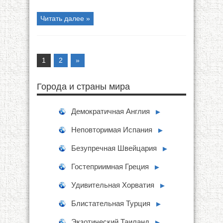
Читать далее »
1
2
»
Города и страны мира
Демократичная Англия
►
Неповторимая Испания
►
Безупречная Швейцария
►
Гостеприимная Греция
►
Удивительная Хорватия
►
Блистательная Турция
►
Экзотический Таиланд
►