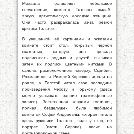
Михаила оставляют небольшое
впечатление, комната Татьяны выдаёт
яркую, артистическую молодую женщину.
Она часто раздражалась из-за резкой
критики Толстого.
В увешанной её картинами и эскизами
комнате стоит стол, покрытый чёрной
скатертью, которую она просила
подписывать родных и друзей, вышивая
затем их подписи цветными нитками. В
салоне, расположенном наверху, Скрябин,
Рахманинов и Римский-Корсаков играли на
рояле, а Толстой читал свои последние
произведения Чехову и Горькому (здесь
можно услышать ранние граммофонные
записи). Застеленная коврами гостиная,
полная безделушек, была любимой
комнатой Софьи Андреевны, которая читала
здесь рукописи Толстого, сидя у окна; её
портрет (кисти Серова) висит на
противоположной стене.