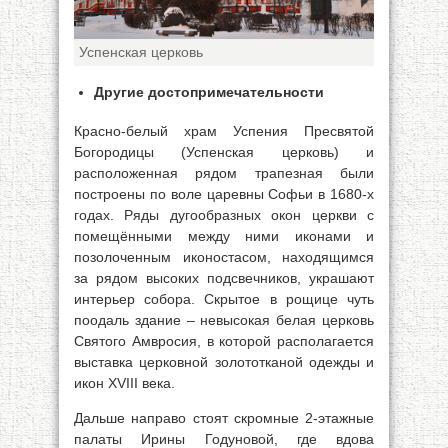
Успенская церковь
Другие достопримечательности
Красно-белый храм Успения Пресвятой
Богородицы (Успенская церковь) и
расположенная рядом трапезная были
построены по воле царевны Софьи в 1680-х
годах. Ряды дугообразных окон церкви с
помещёнными между ними иконами и
позолоченным иконостасом, находящимся
за рядом высоких подсвечников, украшают
интерьер собора. Скрытое в рощице чуть
поодаль здание – невысокая белая церковь
Святого Амвросия, в которой располагается
выставка церковной золототканой одежды и
икон XVIII века.
Дальше направо стоят скромные 2-этажные
палаты Ирины Годуновой, где вдова