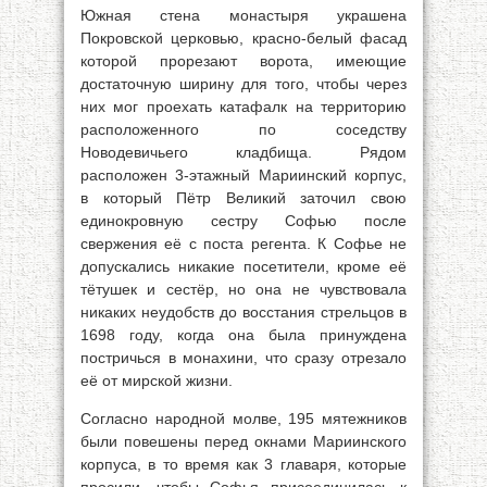
Южная стена монастыря украшена
Покровской церковью, красно-белый фасад
которой прорезают ворота, имеющие
достаточную ширину для того, чтобы через
них мог проехать катафалк на территорию
расположенного по соседству
Новодевичьего кладбища. Рядом
расположен 3-этажный Мариинский корпус,
в который Пётр Великий заточил свою
единокровную сестру Софью после
свержения её с поста регента. К Софье не
допускались никакие посетители, кроме её
тётушек и сестёр, но она не чувствовала
никаких неудобств до восстания стрельцов в
1698 году, когда она была принуждена
постричься в монахини, что сразу отрезало
её от мирской жизни.
Согласно народной молве, 195 мятежников
были повешены перед окнами Мариинского
корпуса, в то время как 3 главаря, которые