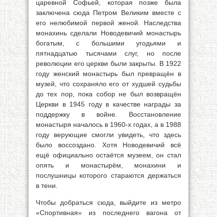
царевной Софьей, которая позже была
заключена сюда Петром Великим вместе с
его нелюбимой первой женой. Наследства
монахинь сделали Новодевичий монастырь
богатым, с большими угодьями и
пятнадцатью тысячами слуг, но после
революции его церкви были закрыты. В 1922
году женский монастырь был превращён в
музей, что сохраняло его от худшей судьбы
до тех пор, пока собор не был возвращён
Церкви в 1945 году в качестве награды за
поддержку в войне. Восстановление
монастыря началось в 1960-х годах, а в 1988
году верующие смогли увидеть, что здесь
было воссоздано. Хотя Новодевичий всё
ещё официально остаётся музеем, он стал
опять и монастырём, монахини и
послушницы которого стараются держаться
в тени.
Чтобы добраться сюда, выйдите из метро
«Спортивная» из последнего вагона от