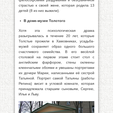
философскими раздумьями и безграничной
страстью к своей жене, которая родила 13
детей (8 из них выжили).
В доме-музее Толстого
Хотя эта психологическая драма
разыгрывалась в течение 20 лет, которые
Толстые прожили в Хамовниках, усадьба-
музей сохраняет образ одного большого
счастливого семейства. В его весёлой
столовой на первом этаже стоит стол с
английским фарфором, стены оклеены
клеенчатыми обоями и увешаны портретами
их дочери Марии, написанными её сестрой
Татьяной. Портрет самой Татьяны (работы
Репина) висит в угловой комнате, которая
принадлежала старшим сыновьям, Сергею,
Илье и Льву.