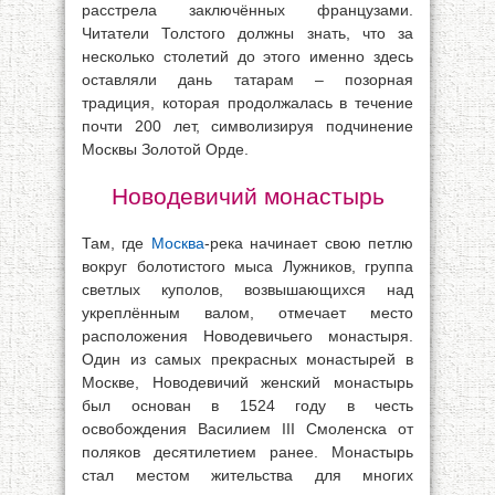
расстрела заключённых французами.
Читатели Толстого должны знать, что за
несколько столетий до этого именно здесь
оставляли дань татарам – позорная
традиция, которая продолжалась в течение
почти 200 лет, символизируя подчинение
Москвы Золотой Орде.
Новодевичий монастырь
Там, где
Москва
-река начинает свою петлю
вокруг болотистого мыса Лужников, группа
светлых куполов, возвышающихся над
укреплённым валом, отмечает место
расположения Новодевичьего монастыря.
Один из самых прекрасных монастырей в
Москве, Новодевичий женский монастырь
был основан в 1524 году в честь
освобождения Василием III Смоленска от
поляков десятилетием ранее. Монастырь
стал местом жительства для многих