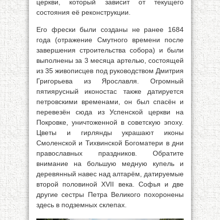
церкви, который зависит от текущего
состояния её реконструкции.
Его фрески были созданы не ранее 1684
года (отражение Смутного времени после
завершения строительства собора) и были
выполнены за 3 месяца артелью, состоящей
из 35 живописцев под руководством Дмитрия
Григорьева из Ярославля. Огромный
пятиярусный иконостас также датируется
петровскими временами, он был спасён и
перевезён сюда из Успенской церкви на
Покровке, уничтоженной в советскую эпоху.
Цветы и гирлянды украшают иконы
Смоленской и Тихвинской Богоматери в дни
православных праздников. Обратите
внимание на большую медную купель и
деревянный навес над алтарём, датируемые
второй половиной XVII века. Софья и две
другие сестры Петра Великого похоронены
здесь в подземных склепах.