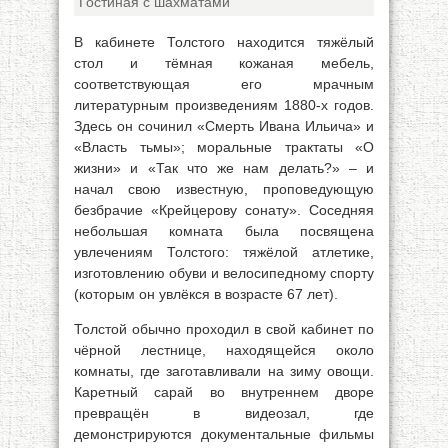
Гостиная с шахматами
В кабинете Толстого находится тяжёлый
стол и тёмная кожаная мебель,
соответствующая его мрачным
литературным произведениям 1880-х годов.
Здесь он сочинил «Смерть Ивана Ильича» и
«Власть тьмы»; моральные трактаты «О
жизни» и «Так что же нам делать?» – и
начал свою известную, проповедующую
безбрачие «Крейцерову сонату». Соседняя
небольшая комната была посвящена
увлечениям Толстого: тяжёлой атлетике,
изготовлению обуви и велосипедному спорту
(которым он увлёкся в возрасте 67 лет).
Толстой обычно проходил в свой кабинет по
чёрной лестнице, находящейся около
комнаты, где заготавливали на зиму овощи.
Каретный сарай во внутреннем дворе
превращён в видеозал, где
демонстрируются документальные фильмы