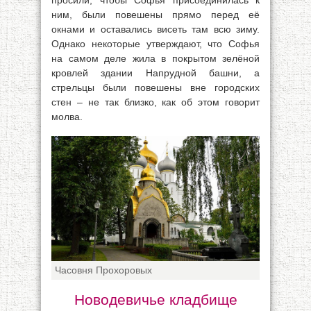
просили, чтобы Софья присоединилась к
ним, были повешены прямо перед её
окнами и оставались висеть там всю зиму.
Однако некоторые утверждают, что Софья
на самом деле жила в покрытом зелёной
кровлей здании Напрудной башни, а
стрельцы были повешены вне городских
стен – не так близко, как об этом говорит
молва.
Часовня Прохоровых
Новодевичье кладбище