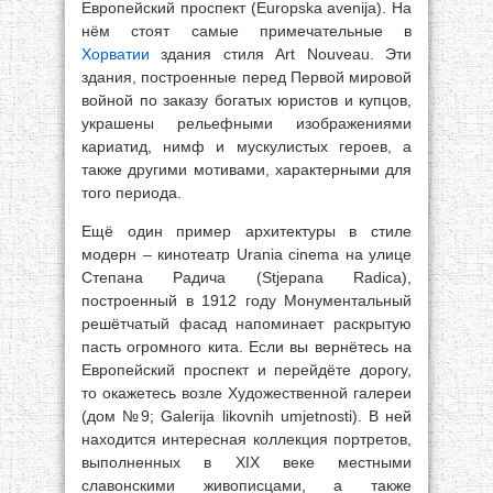
Европейский проспект (Europska avenija). На
нём стоят самые примечательные в
Хорватии
здания стиля Art Nouveau. Эти
здания, построенные перед Первой мировой
войной по заказу богатых юристов и купцов,
украшены рельефными изображениями
кариатид, нимф и мускулистых героев, а
также другими мотивами, характерными для
того периода.
Ещё один пример архитектуры в стиле
модерн – кинотеатр Urania cinema на улице
Степана Радича (Stjepana Radica),
построенный в 1912 году Монументальный
решётчатый фасад напоминает раскрытую
пасть огромного кита. Если вы вернётесь на
Европейский проспект и перейдёте дорогу,
то окажетесь возле Художественной галереи
(дом №9; Galerija likovnih umjetnosti). В ней
находится интересная коллекция портретов,
выполненных в XIX веке местными
славонскими живописцами, а также