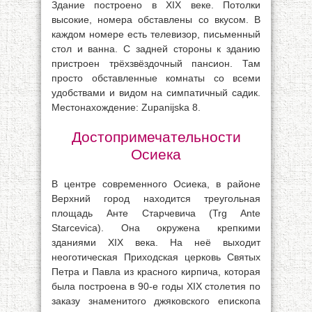
Здание построено в XIX веке. Потолки
высокие, номера обставлены со вкусом. В
каждом номере есть телевизор, письменный
стол и ванна. С задней стороны к зданию
пристроен трёхзвёздочный пансион. Там
просто обставленные комнаты со всеми
удобствами и видом на симпатичный садик.
Местонахождение: Zupanijska 8.
Достопримечательности
Осиека
В центре современного Осиека, в районе
Верхний город находится треугольная
площадь Анте Старчевича (Trg Ante
Starcevica). Она окружена крепкими
зданиями XIX века. На неё выходит
неоготическая Приходская церковь Святых
Петра и Павла из красного кирпича, которая
была построена в 90-е годы XIX столетия по
заказу знаменитого джяковского епископа