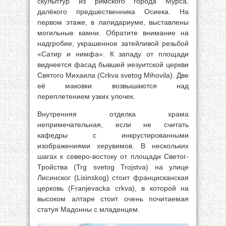
скульптур из римского города Мурса,
далёкого предшественника Осиека. На
первом этаже, в лапидариуме, выставлены
могильные камни. Обратите внимание на
надгробие, украшенное затейливой резьбой
«Сатир и нимфа». К западу от площади
виднеется фасад бывшей иезуитской церкви
Святого Михаила (Crkva svetog Mihovila). Две
её маковки возвышаются над
переплетением узких улочек.
Внутренняя отделка храма
непримечательная, если не считать
кафедры с инкрустированными
изображениями херувимов. В нескольких
шагах к северо-востоку от площади Светог-
Тройства (Trg svetog Trojstva) на улице
Лисинског (Lisinskog) стоит францисканская
церковь (Franjevacka crkva), в которой на
высоком алтаре стоит очень почитаемая
статуя Мадонны с младенцем.