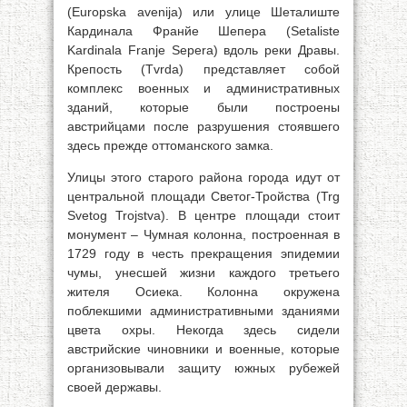
(Europska avenija) или улице Шеталиште
Кардинала Франйе Шепера (Setaliste
Kardinala Franje Sepera) вдоль реки Дравы.
Крепость (Tvrda) представляет собой
комплекс военных и административных
зданий, которые были построены
австрийцами после разрушения стоявшего
здесь прежде оттоманского замка.
Улицы этого старого района города идут от
центральной площади Светог-Тройства (Trg
Svetog Trojstva). В центре площади стоит
монумент – Чумная колонна, построенная в
1729 году в честь прекращения эпидемии
чумы, унесшей жизни каждого третьего
жителя Осиека. Колонна окружена
поблекшими административными зданиями
цвета охры. Некогда здесь сидели
австрийские чиновники и военные, которые
организовывали защиту южных рубежей
своей державы.