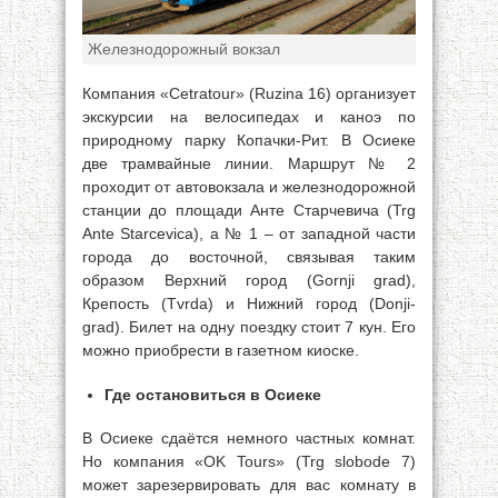
Железнодорожный вокзал
Компания «Cetratour» (Ruzina 16) организует
экскурсии на велосипедах и каноэ по
природному парку Копачки-Рит. В Осиеке
две трамвайные линии. Маршрут № 2
проходит от автовокзала и железнодорожной
станции до площади Анте Старчевича (Trg
Ante Starcevica), a № 1 – от западной части
города до восточной, связывая таким
образом Верхний город (Gornji grad),
Крепость (Tvrda) и Нижний город (Donji-
grad). Билет на одну поездку стоит 7 кун. Его
можно приобрести в газетном киоске.
Где остановиться в Осиеке
В Осиеке сдаётся немного частных комнат.
Но компания «OK Tours» (Trg slobode 7)
может зарезервировать для вас комнату в