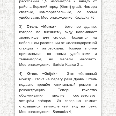
расстоянии 1,5 километров к западу от
района Верхний город (Gornij grad). Номера
светлые, комфортабельные, со всеми
удобствами. Местонахождение: Kozjacka 76;
3).
Отель «Mursa»
– Бетонное здание,
которое по внешнему виду напоминает
хранилище для силоса. Находится на
небольшом расстоянии от железнодорожной
станции и автовокзала. Номера вполне
приемлемые, со всеми удобствами и
телевизором, но мебели маловато.
Местонахождение: Bartula Kasica 2-а;
4).
Отель «Osijek»
– Этот «бетонный
монстр» стоит на берегу реки Драва. Отель
недавно прошёл капитальный ремонт и
реконструкцию. Теперь качество
обслуживания вполне соответствует
четырём звёздам. Из северных комнат
открывается великолепный вид на реку.
Местонахождение: Samacka 4;