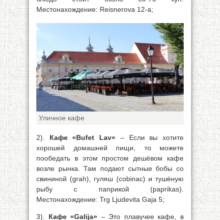
Местонахождение: Reisnerova 12-а;
Уличное кафе
2).
Кафе «Bufet Lav»
– Если вы хотите
хорошей домашней пищи, то можете
пообедать в этом простом дешёвом кафе
возле рынка. Там подают сытные бобы со
свининой (grah), гуляш (cobinac) и тушёную
рыбу с паприкой (paprikas).
Местонахождение: Trg Ljudevita Gaja 5;
3).
Кафе «Galija»
– Это плавучее кафе, в