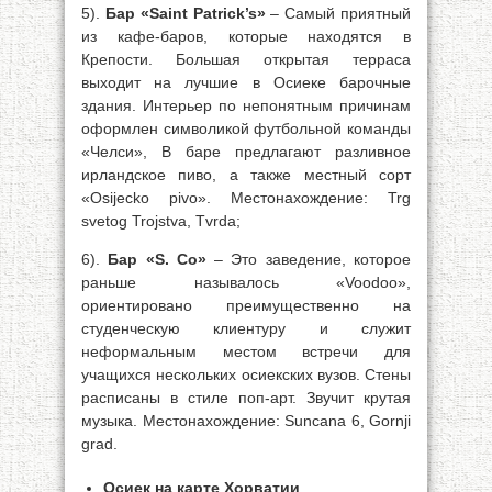
5).
Бар «Saint Patrick’s»
– Самый приятный
из кафе-баров, которые находятся в
Крепости. Большая открытая терраса
выходит на лучшие в Осиеке барочные
здания. Интерьер по непонятным причинам
оформлен символикой футбольной команды
«Челси», В баре предлагают разливное
ирландское пиво, а также местный сорт
«Osijecko pivo». Местонахождение: Trg
svetog Trojstva, Tvrda;
6).
Бар «S. Co»
– Это заведение, которое
раньше называлось «Voodoo»,
ориентировано преимущественно на
студенческую клиентуру и служит
неформальным местом встречи для
учащихся нескольких осиекских вузов. Стены
расписаны в стиле поп-арт. Звучит крутая
музыка. Местонахождение: Suncana 6, Gornji
grad.
Осиек на карте Хорватии