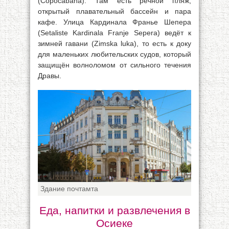
(Copocabana). Там есть речной пляж,
открытый плавательный бассейн и пара
кафе. Улица Кардинала Франье Шепера
(Setaliste Kardinala Franje Sepera) ведёт к
зимней гавани (Zimska luka), то есть к доку
для маленьких любительских судов, который
защищён волноломом от сильного течения
Дравы.
Здание почтамта
Еда, напитки и развлечения в
Осиеке