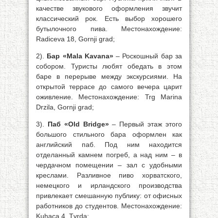
качестве звукового оформления звучит
классический рок. Есть выбор хорошего
бутылочного пива. Местонахождение:
Radiceva 18, Gornji grad;
2).
Бар «Mala Kavana»
– Роскошный бар за
собором. Туристы любят обедать в этом
баре в перерыве между экскурсиями. На
открытой террасе до самого вечера царит
оживление. Местонахождение: Trg Marina
Drzila, Gornji grad;
3).
Паб «Old Bridge»
– Первый этаж этого
большого стильного бара оформлен как
английский паб. Под ним находится
отделанный камнем погреб, а над ним – в
чердачном помещении – зал с удобными
креслами. Разливное пиво хорватского,
немецкого и ирландского производства
привлекает смешанную публику: от офисных
работников до студентов. Местонахождение:
Kuhaca 4, Tvrda;