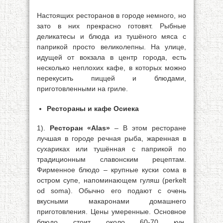
Настоящих ресторанов в городе немного, но
зато в них прекрасно готовят. Рыбные
деликатесы и блюда из тушёного мяса с
паприкой просто великолепны. На улице,
идущей от вокзала в центр города, есть
несколько неплохих кафе, в которых можно
перекусить пиццей и блюдами,
приготовленными на гриле.
Рестораны и кафе Осиека
1).
Ресторан «Alas»
– В этом ресторане
лучшая в городе речная рыба, жаренная в
сухариках или тушённая с паприкой по
традиционным славонским рецептам.
Фирменное блюдо – крупные куски сома в
остром супе, напоминающем гуляш (perkelt
od soma). Обычно его подают с очень
вкусными макаронами домашнего
приготовления. Цены умеренные. Основное
блюдо стоит около 60-70 кун.