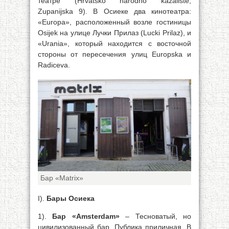
театре (Hrvatsko narodno kazaliste;
Zupanijska 9). В Осиеке два кинотеатра:
«Europa», расположенный возле гостиницы
Osijek на улице Лучки Прилаз (Lucki Prilaz), и
«Urania», который находится с восточной
стороны от пересечения улиц Europska и
Radiceva.
Бар «Matrix»
I).
Бары Осиека
1).
Бар «Amsterdam»
– Тесноватый, но
цивилизованный бар. Публика приличная. В