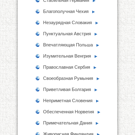
Стабильная Германия
►
Благополучная Чехия
►
Незаурядная Словакия
►
Пунктуальная Австрия
►
Впечатляющая Польша
►
Изумительная Венгрия
►
Православная Сербия
►
Своеобразная Румыния
►
Приветливая Болгария
►
Неприметная Словения
►
Обеспеченная Норвегия
►
Примечательная Дания
►
Живописная Финляндия
►