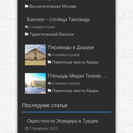
Восхитительная Москва
Бангкок – столица Таиланда
2 комментария
Туристический Бангкок
Пирамиды в Дашуре
0 комментариев
Памятные места Каира
Площадь Мидан Тахрир в Каире
0 комментариев
Памятные места Каира
Последние статьи
Окрестности Эгридира в Турции
2 февраля, 2023