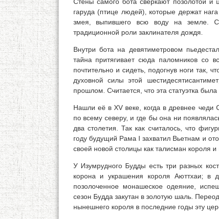
Стены самого бота сверкают позолотой и 
гаруда (птице людей), которые держат нага 
змея, выпившего всю воду на земле. 
традиционной роли заклинателя дождя.
Внутри бота на девятиметровом пьедеста
тайна притягивает сюда паломников со в
почтительно и сидеть, подогнув ноги так, 
духовной силы этой шестидесятисантиме
прошлом. Считается, что эта статуэтка была
Нашли её в XV веке, когда в древнее чеди C
по всему северу, и где бы она ни появлялас
два столетия. Так как считалось, что фиг
году будущий Рама I захватил Вьетнам и отоб
своей новой столицы как талисман короля и 
У Изумрудного Будды есть три разных кос
корона и украшения короля Аюттхаи; в д
позолоченное монашеское одеяние, испе
сезон Будда закутан в золотую шаль. Переоде
нынешнего короля в последние годы эту це