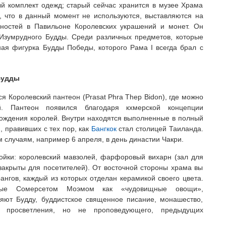
й комплект одежд; старый сейчас хранится в музее Храма
, что в данный момент не используются, выставляются на
нностей в Павильоне Королевских украшений и монет. Он
Изумрудного Будды. Среди различных предметов, которые
ная фигурка Будды Победы, которого Рама I всегда брал с
Будды
я Королевский пантеон (Prasat Phra Thep Bidon), где можно
й. Пантеон появился благодаря кхмерской концепции
хождения королей. Внутри находятся выполненные в полный
й, правивших с тех пор, как
Бангкок
стал столицей Таиланда.
м случаям, например 6 апреля, в день династии Чакри.
ойки: королевский мавзолей, фарфоровый вихарн (зал для
 закрыты для посетителей). От восточной стороны храма вы
ангов, каждый из которых отделан керамикой своего цвета.
анные Сомерсетом Моэмом как «чудовищные овощи»,
яют Будду, буддистское священное писание, монашество,
о просветления, но не проповедующего, предыдущих