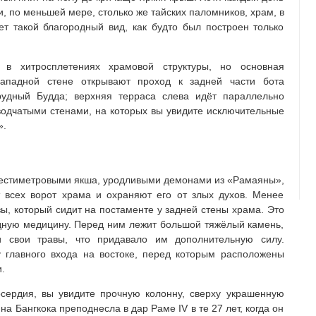
, по меньшей мере, столько же тайских паломников, храм, в
т такой благородный вид, как будто был построен только
 в хитросплетениях храмовой структуры, но основная
западной стене открывают проход к задней части бота
мрудный Будда; верхняя терраса слева идёт параллельно
сводчатыми стенами, на которых вы увидите исключительные
».
 шестиметровыми якша, уродливыми демонами из «Рамаяны»,
 всех ворот храма и охраняют его от злых духов. Менее
зы, который сидит на постаменте у задней стены храма. Это
дную медицину. Перед ним лежит большой тяжёлый камень,
 свои травы, что придавало им дополнительную силу.
 главного входа на востоке, перед которым расположены
.
сердия, вы увидите прочную колонну, сверху украшенную
а Бангкока преподнесла в дар Раме IV в те 27 лет, когда он