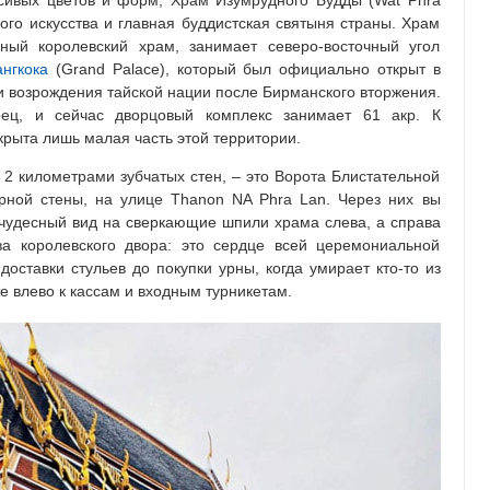
сивых цветов и форм, Храм Изумрудного Будды (Wat Phra
ого искусства и главная буддистская святыня страны. Храм
ный королевский храм, занимает северо-восточный угол
нгкока
(Grand Palace), который был официально открыт в
 и возрождения тайской нации после Бирманского вторжения.
ец, и сейчас дворцовый комплекс занимает 61 акр. К
крыта лишь малая часть этой территории.
 2 километрами зубчатых стен, – это Ворота Блистательной
рной стены, на улице Thanon NA Phra Lan. Через них вы
я чудесный вид на сверкающие шпили храма слева, а справа
а королевского двора: это сердце всей церемониальной
доставки стульев до покупки урны, когда умирает кто-то из
е влево к кассам и входным турникетам.