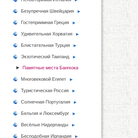
Безупречная Швейцария
►
Гостеприимная Греция
►
Удивительная Хорватия
►
Блистательная Турция
►
Экзотический Таиланд
►
Памятные места Бангкока
Многовековой Египет
►
Туристическая Россия
►
Солнечная Португалия
►
Бельгия и Люксембург
►
Весёлые Нидерланды
►
Бесподобная Ирландия
►