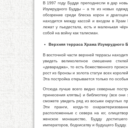
В 1997 году Будде преподнесли в дар новы
Изумрудного Будды – а те из новых одежд
обозрение среди блеска корон и драгоце
находится между кассой и входом в Храм 
лежат у пьедестала, есть и маленькая чёр
собой на войну как талисман.
Верхняя терраса Храма Изумрудного 
В восточной части верхней террасы находитс
увидеть великолепное смешение стиле
«девараджа», то есть божественного проис
рост из бронзы и золота статуи всех короле
Эта постройка открывается только по особы
Отсюда лучше всего видно северные постр
принесения клятвы) и библиотеку (все они
сможете увидеть ряд из восьми округлых пр
Эти пранги, когда-то охарактеризов
расположенные с севера на юг, олицетвор
женское монашество, Будду достигшег
императоров, бодхисатву и будущего Будду.