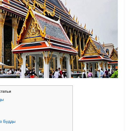
статьи
ды
о Будды