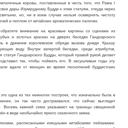
патичные коровы, поставленные в честь того, что Рама I
свои дары Изумрудному Будде к этим статуям, откуда через
вятыню, но, ни в коем случае нельзя осквернять чистоту
чей и пеплом от китайских ароматических палочек.
, обратите внимание на красивые картины со сценами из
убых и золотых красках на дверях беседки Гандхарского
оль в древнем королевском обряде вызова дождя. Крышу
ующие воду. Внутри запертой беседки, среди атрибутов,
я статуя Гандхарского Будды, который правой рукой делает
одставил так, чтобы поймать его. В засушливые годы эту
жали вдали от женщин во время песнопений буддистских
это одна из тех немногих построек, что изначально была в
енее, он так часто достраивался, что сейчас выглядит
й. Восемь камней сема указывают на границы священной
ён в виде необычайно яркого сказочного замка.
тенами, расписанными изящными китайскими пейзажами.