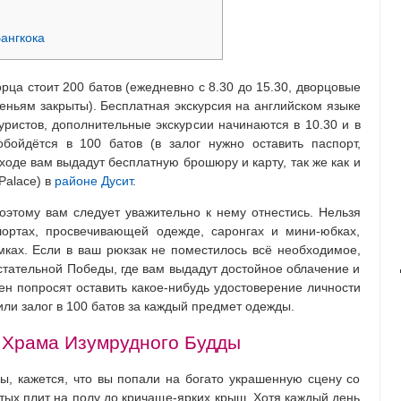
ангкока
ца стоит 200 батов (ежедневно с 8.30 до 15.30, дворцовые
еньям закрыты). Бесплатная экскурсия на английском языке
туристов, дополнительные экскурсии начинаются в 10.30 и в
обойдётся в 100 батов (в залог нужно оставить паспорт,
входе вам выдадут бесплатную брошюру и карту, так же как и
Palace) в
районе Дусит
.
поэтому вам следует уважительно к нему отнестись. Нельзя
шортах, просвечивающей одежде, саронгах и мини-юбках,
ках. Если в ваш рюкзак не поместилось всё необходимое,
стательной Победы, где вам выдадут достойное облачение и
мен попросят оставить какое-нибудь удостоверение личности
 или залог в 100 батов за каждый предмет одежды.
 Храма Изумрудного Будды
ы, кажется, что вы попали на богато украшенную сцену со
тых плит на полу до кричаще-ярких крыш. Хотя каждый день