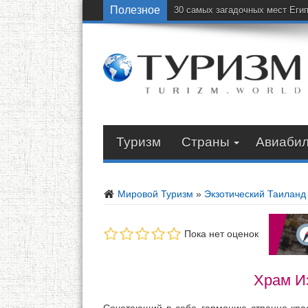
Полезное
30 самых загадочных мест Еги
Туризм
Страны
Авиаби
Мировой Туризм
»
Экзотический Таиланд
Пока нет оценок
Храм И