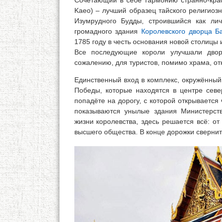
Сочетающий в себе гармонию странно-кра
Kaeo) – лучший образец тайского религиозн
Изумрудного Будды, строившийся как лич
громадного здания
Королевского дворца Ба
1785 году в честь основания новой столицы
Все последующие короли улучшали двор
сожалению, для туристов, помимо храма, от
Единственный вход в комплекс, окружённый
Победы, которые находятся в центре севе
попадёте на дорогу, с которой открываетс
показываются унылые здания Министерств
жизни королевства, здесь решается всё: от 
высшего общества. В конце дорожки свернит