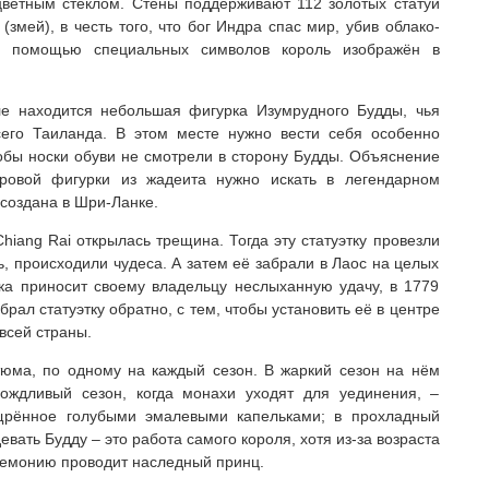
цветным стеклом. Стены поддерживают 112 золотых статуй
(змей), в честь того, что бог Индра спас мир, убив облако-
С помощью специальных символов король изображён в
ле находится небольшая фигурка Изумрудного Будды, чья
сего Таиланда. В этом месте нужно вести себя особенно
чтобы носки обуви не смотрели в сторону Будды. Объяснение
тровой фигурки из жадеита нужно искать в легендарном
 создана в Шри-Ланке.
hiang Rai открылась трещина. Тогда эту статуэтку провезли
ь, происходили чудеса. А затем её забрали в Лаос на целых
урка приносит своему владельцу неслыханную удачу, в 1779
рал статуэтку обратно, с тем, чтобы установить её в центре
всей страны.
тюма, по одному на каждый сезон. В жаркий сезон на нём
ождливый сезон, когда монахи уходят для уединения, –
щрённое голубыми эмалевыми капельками; в прохладный
вать Будду – это работа самого короля, хотя из-за возраста
ремонию проводит наследный принц.