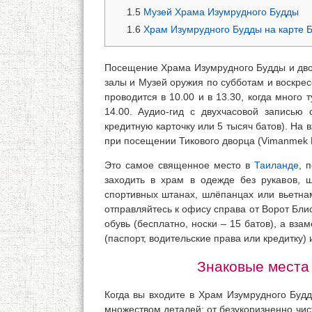
1.5
Музей Храма Изумрудного Будды
1.6
Храм Изумрудного Будды на карте Б
Посещение Храма Изумрудного Будды и двор
залы и Музей оружия по субботам и воскрес
проводится в 10.00 и в 13.30, когда много 
14.00. Аудио-гид с двухчасовой записью 
кредитную карточку или 5 тысяч батов). На 
при посещении Тикового дворца (Vimanmek 
Это самое священное место в
Таиланде
, 
заходить в храм в одежде без рукавов, 
спортивных штанах, шлёпанцах или вьетнам
отправляйтесь к офису справа от Ворот Бли
обувь (бесплатно, носки – 15 батов), а вза
(паспорт, водительские права или кредитку)
Знаковые места
Когда вы входите в Храм Изумрудного Будд
множеством деталей: от безукоризненно чис