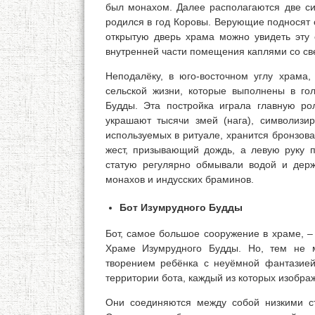
был монахом. Далее располагаются две сим
родился в год Коровы. Верующие подносят 
открытую дверь храма можно увидеть эту с
внутренней части помещения каплями со све
Неподалёку, в юго-восточном углу храма
сельской жизни, которые выполнены в гол
Будды. Эта постройка играла главную р
украшают тысячи змей (нага), символизир
используемых в ритуале, хранится бронзова
жест, призывающий дождь, а левую руку п
статую регулярно обмывали водой и дер
монахов и индусских браминов.
Бот Изумрудного Будды
Бот, самое большое сооружение в храме, – 
Храме Изумрудного Будды. Но, тем не м
творением ребёнка с неуёмной фантазие
территории бота, каждый из которых изображ
Они соединяются между собой низкими с