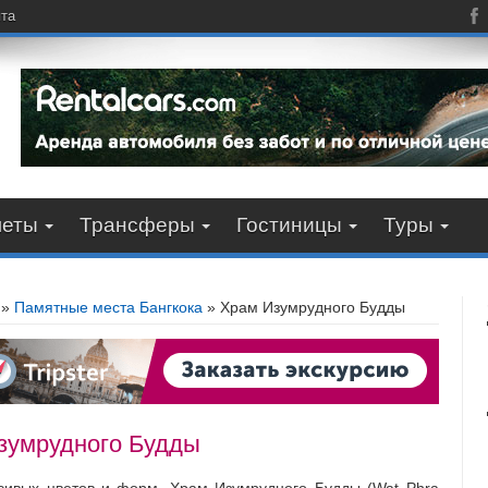
пта
леты
Трансферы
Гостиницы
Туры
»
Памятные места Бангкока
»
Храм Изумрудного Будды
зумрудного Будды