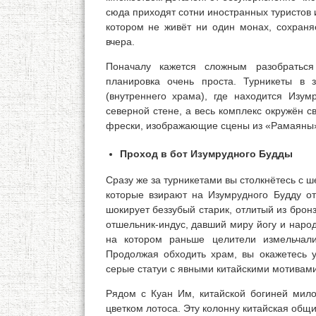
сюда приходят сотни иностранных туристов и
котором не живёт ни один монах, сохраняе
вчера.
Поначалу кажется сложным разобраться
планировка очень проста. Турникеты в 
(внутреннего храма), где находится Изу
северной стене, а весь комплекс окружён 
фрески, изображающие сцены из «Рамаяны
Проход в бот Изумрудного Будды
Сразу же за турникетами вы столкнётесь с
которые взирают на Изумрудного Будду от
шокирует беззубый старик, отлитый из брон
отшельник-индус, давший миру йогу и наро
на котором раньше целители измельчали
Продолжая обходить храм, вы окажетесь у
серые статуи с явными китайскими мотивами
Рядом с Куан Им, китайской богиней мило
цветком лотоса. Эту колонну китайская общин