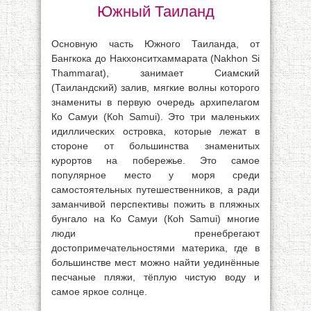
Южный Таиланд
Основную часть Южного Таиланда, от
Бангкока до Накхонситхаммарата (Nakhon Si
Thammarat), занимает Сиамский
(Таиландский) залив, мягкие волны которого
знамениты в первую очередь архипелагом
Ко Самуи (Коh Samui). Это три маленьких
идиллических островка, которые лежат в
стороне от большинства знаменитых
курортов на побережье. Это самое
популярное место у моря среди
самостоятельных путешественников, а ради
заманчивой перспективы пожить в пляжных
бунгало на Ко Самуи (Коh Samui) многие
люди пренебрегают
достопримечательностями материка, где в
большинстве мест можно найти уединённые
песчаные пляжи, тёплую чистую воду и
самое яркое солнце.