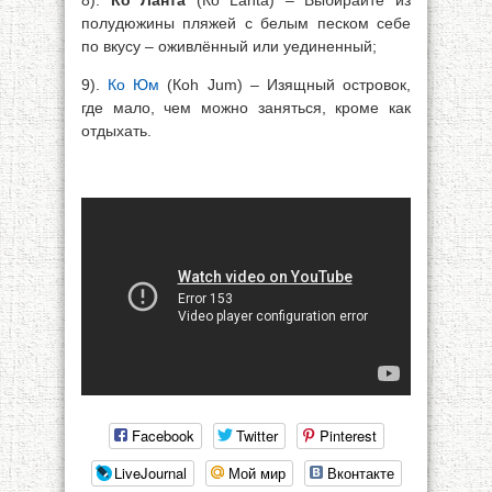
8).
Ко Ланта
(Ко Lanta) – Выбирайте из
полудюжины пляжей с белым песком себе
по вкусу – оживлённый или уединенный;
9).
Ко Юм
(Коh Jum) – Изящный островок,
где мало, чем можно заняться, кроме как
отдыхать.
Facebook
Twitter
Pinterest
LiveJournal
Мой мир
Вконтакте