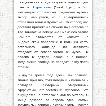
Ежедневно катера до островов ходят от двух
пунктов:
Сураттхани
(Surat Tgani) в 650
километрах от Бангкока предлагает лучший
выбор маршрутов, но с альтернативной
отправной точки в Чумпхоне (Chumphon) вас
доставят прямиком в спокойствие острова Ко
Тао. Климат на побережье Сиамского залива
немного отличается от климата на
Андаманском побережье и большей части
остального Таиланда. Эта местность
страдает от северо-восточных муссонных
проливных дождей, особенно в ноябре,
когда лучше вообще не попадать в эту часть
страны.
В другое время года здесь, как правило,
вполне приятно, хотя погода и изменчива и
обладает некоторыми умеренными
эффектами юго-восточных муссонов, что
ощущается на островах с мая по октябрь. С
конца декабря по апрель здесь самый
засушливый период и в связи с этим – разгар