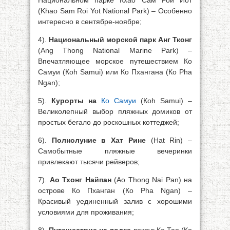
Национальном парке Кхао Сам Рой Йот
(Khao Sam Roi Yot National Park) – Особенно
интересно в сентябре-ноябре;
4).
Национальный морской парк Анг Тконг
(Ang Thong National Marine Park) –
Впечатляющее морское путешествием Ко
Самуи (Коh Samui) или Ко Пхангана (Ко Pha
Ngan);
5).
Курорты на
Ко Самуи
(Коh Samui) –
Великолепный выбор пляжных домиков от
простых бегало до роскошных коттеджей;
6).
Полнолуние в Хат Рине
(Hat Rin) –
Самобытные пляжные вечеринки
привлекают тысячи рейверов;
7).
Ао Тхонг Найпан
(Ао Thong Nai Pan) на
острове Ко Пханган (Ко Pha Ngan) –
Красивый уединенный залив с хорошими
условиями для проживания;