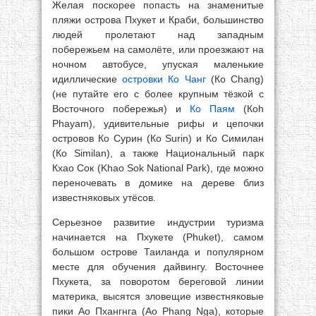
Желая поскорее попасть на знаменитые
пляжи острова Пхукет и Краби, большинство
людей пролетают над западным
побережьем на самолёте, или проезжают на
ночном автобусе, упуская маленькие
идиллические
островки Ко Чанг
(Ко Chang)
(не путайте его с более крупным тёзкой с
Восточного побережья) и
Ко Паям
(Коh
Phayam), удивительные рифы и цепочки
островов Ко Сурин (Ко Surin) и Ко Симилан
(Ко Similan), а также Национальный парк
Кхао Сок (Khao Sok National Park), где можно
переночевать в домике на дереве близ
известняковых утёсов.
Серьезное развитие индустрии туризма
начинается на Пхукете (Phuket), самом
большом острове Таиланда и популярном
месте для обучения дайвингу. Восточнее
Пхукета, за поворотом береговой линии
материка, высятся зловещие известняковые
пики Ао Пхангнга (Ао Phang Nga), которые