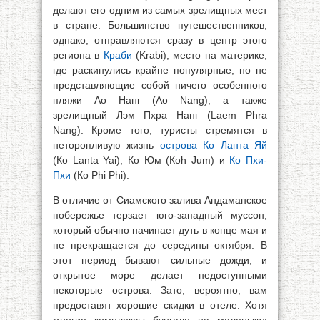
делают его одним из самых зрелищных мест
в стране. Большинство путешественников,
однако, отправляются сразу в центр этого
региона в
Краби
(Krabi), место на материке,
где раскинулись крайне популярные, но не
представляющие собой ничего особенного
пляжи Ао Нанг (Ао Nang), а также
зрелищный Лэм Пхра Нанг (Laem Phra
Nang). Кроме того, туристы стремятся в
неторопливую жизнь
острова Ко Ланта Яй
(Ко Lanta Yai), Ко Юм (Коh Jum) и
Ко Пхи-
Пхи
(Ко Phi Phi).
В отличие от Сиамского залива Андаманское
побережье терзает юго-западный муссон,
который обычно начинает дуть в конце мая и
не прекращается до середины октября. В
этот период бывают сильные дожди, и
открытое море делает недоступными
некоторые острова. Зато, вероятно, вам
предоставят хорошие скидки в отеле. Хотя