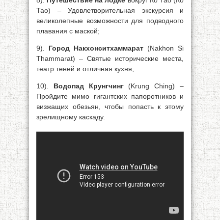
8).
Путешествие на лодке
вокруг Ко Тао (Ко
Тао) – Удовлетворительная экскурсия и
великолепные возможности для подводного
плавания с маской;
9).
Город Накхонситхаммарат
(Nakhon Si
Thammarat) – Святые исторические места,
театр теней и отличная кухня;
10).
Водопад Крунгчинг
(Krung Ching) –
Пройдите мимо гигантских папоротников и
визжащих обезьян, чтобы попасть к этому
зрелищному каскаду.