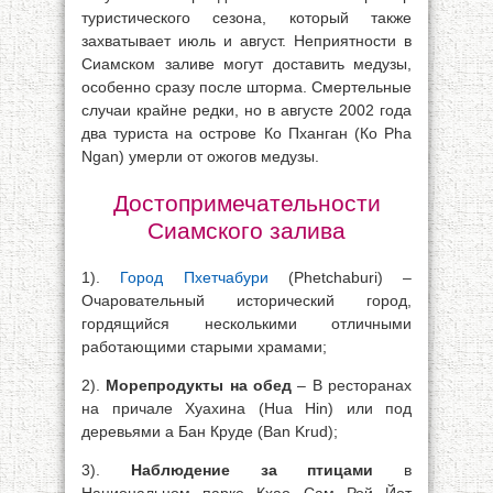
туристического сезона, который также
захватывает июль и август. Неприятности в
Сиамском заливе могут доставить медузы,
особенно сразу после шторма. Смертельные
случаи крайне редки, но в августе 2002 года
два туриста на острове Ко Пханган (Ко Pha
Ngan) умерли от ожогов медузы.
Достопримечательности
Сиамского залива
1).
Город Пхетчабури
(Phetchaburi) –
Очаровательный исторический город,
гордящийся несколькими отличными
работающими старыми храмами;
2).
Морепродукты на обед
– В ресторанах
на причале Хуахина (Hua Hin) или под
деревьями а Бан Круде (Ban Krud);
3).
Наблюдение за птицами
в