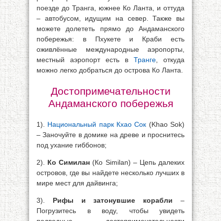
поезде до Транга, южнее Ко Ланта, и оттуда
– автобусом, идущим на север. Также вы
можете долететь прямо до Андаманского
побережья: в Пхукете и Краби есть
оживлённые международные аэропорты,
местный аэропорт есть в
Транге
, откуда
можно легко добраться до острова Ко Ланта.
Достопримечательности
Андаманского побережья
1).
Национальн
ый
парк
К
хао
Сок
(Khao Sok)
– Заночуйте в домике на древе и проснитесь
под ухание гиббонов;
2).
Ко Симилан
(Ко Similan) – Цепь далеких
островов, где вы найдете несколько лучших в
мире мест для дайвинга;
3).
Рифы и затонувшие корабли
–
Погрузитесь в воду, чтобы увидеть