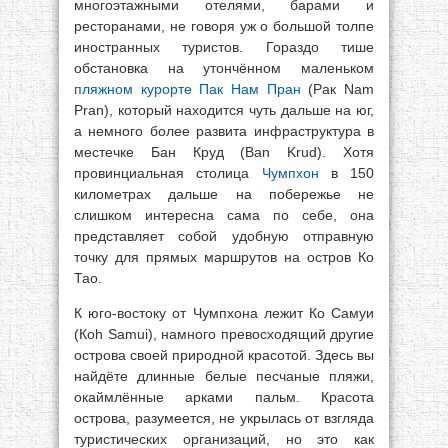
многоэтажными отелями, барами и
ресторанами, не говоря уж о большой толпе
иностранных туристов. Гораздо тише
обстановка на утончённом маленьком
пляжном курорте Пак Нам Пран
(Рак Nam
Pran), который находится чуть дальше на юг,
а немного более развита инфраструктура в
местечке Бан Круд (Ban Krud). Хотя
провинциальная столица
Чумпхон
в 150
километрах дальше на побережье не
слишком интересна сама по себе, она
представляет собой удобную отправную
точку для прямых маршрутов на остров Ко
Тао.
К юго-востоку от Чумпхона лежит Ко Самуи
(Коh Samui), намного превосходящий другие
острова своей природной красотой. Здесь вы
найдёте длинные белые песчаные пляжи,
окаймлённые арками пальм. Красота
острова, разумеется, не укрылась от взгляда
туристических организаций, но это как