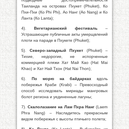
подводные достопримечательности
Таиланда на островах Пхукет (Phuket), Ко
Пхи-Пхи (Ко Phi Phi), Ао Нанг (Ао Nang) и Ко
Ланта (Ко Lanta);
4).
Вегетарианский фестиваль
–
Устрашающие публичные акты умерщвлений
плоти на параде в Пхукете (Phuket);
5).
Северо-западный Пхукет
(Phuket) –
Тихие, недорогие, не испорченные
коммерцией пляжи Хат Май Као (Hat Mai
Khao) и Хат Най Тхон (Hat Nai Thon);
6).
По морю на байдарках
вдоль
побережья Краби (Krabi) – Превосходный
способ исследовать мириады мангровых
болот региона и уединенные лагуны;
7).
Скалолазание на Лам Пхра Нанг
(Laem
Phra Nang) – Насладитесь прекрасным
видом побережья с высоты птичьего полета;