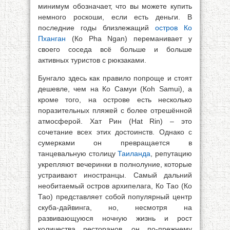
минимум обозначает, что вы можете купить
немного роскоши, если есть деньги. В
последние годы близлежащий
остров Ко
Пханган
(Ко Pha Ngan) переманивает у
своего соседа всё больше и больше
активных туристов с рюкзаками.
Бунгало здесь как правило попроще и стоят
дешевле, чем на Ко Самуи (Коh Samui), а
кроме того, на острове есть несколько
поразительных пляжей с более отрешённой
атмосферой. Хат Рин (Hat Rin) – это
сочетание всех этих достоинств. Однако с
сумерками он превращается в
танцевальную столицу
Таиланда
, репутацию
укрепляют вечеринки в полнолуние, которые
устраивают иностранцы. Самый дальний
необитаемый остров архипелага, Ко Тао (Ко
Тао) представляет собой популярный центр
скуба-дайвинга, но, несмотря на
развивающуюся ночную жизнь и рост
количества ресторанов, он по-прежнему