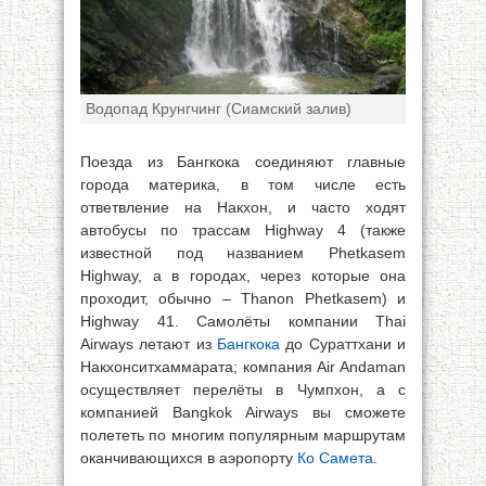
Водопад Крунгчинг (Сиамский залив)
Поезда из Бангкока соединяют главные
города материка, в том числе есть
ответвление на Накхон, и часто ходят
автобусы по трассам Highway 4 (также
известной под названием Phetkasem
Highway, а в городах, через которые она
проходит, обычно – Thanon Phetkasem) и
Highway 41. Самолёты компании Thai
Airways летают из
Бангкока
до Сураттхани и
Накхонситхаммарата; компания Air Andaman
осуществляет перелёты в Чумпхон, а с
компанией Bangkok Airways вы сможете
полететь по многим популярным маршрутам
оканчивающихся в аэропорту
Ко Самета
.