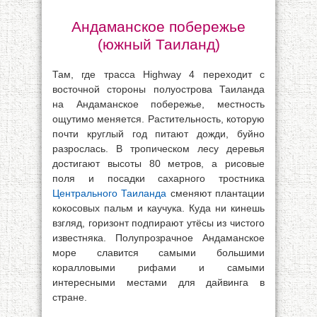
Андаманское побережье
(южный Таиланд)
Там, где трасса Highway 4 переходит с
восточной стороны полуострова Таиланда
на Андаманское побережье, местность
ощутимо меняется. Растительность, которую
почти круглый год питают дожди, буйно
разрослась. В тропическом лесу деревья
достигают высоты 80 метров, а рисовые
поля и посадки сахарного тростника
Центрального Таиланда
сменяют плантации
кокосовых пальм и каучука. Куда ни кинешь
взгляд, горизонт подпирают утёсы из чистого
известняка. Полупрозрачное Андаманское
море славится самыми большими
коралловыми рифами и самыми
интересными местами для дайвинга в
стране.